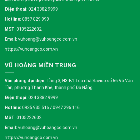
Điện thoại:
024 3382 9999
Hotline:
0857 829 999
MST:
0105222602
Email:
vuhoang@vuhoangco.com.vn
https://vuhoangco.com.vn
VŨ HOÀNG MIỀN TRUNG
Văn phòng đại diện:
Tầng 3, H3-B1 Tòa nhà Savico số 66 Võ Văn
Tần, phường Thanh Khê, thành phố Đà Nẵng
Điện thoại:
024 3382 9999
Hotline:
0935 935 516 / 0947 296 116
MST:
0105222602
Email:
vuhoang@vuhoangco.com.vn
https://vuhoangco.com.vn