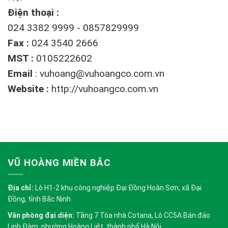
Điện thoại :
024 3382 9999 - 0857829999
Fax :
024 3540 2666
MST :
0105222602
Email
:
vuhoang@vuhoangco.com.vn
Website :
http://vuhoangco.com.vn
VŨ HOÀNG MIỀN BẮC
Địa chỉ:
Lô H1-2 khu công nghiệp Đại Đồng Hoàn Sơn, xã Đại
Đồng, tỉnh Bắc Ninh
Văn phòng đại diện:
Tầng 7 Tòa nhà Cotana, Lô CC5A Bán đảo
Linh Đàm, phường Hoàng Liệt, thành phố Hà Nội