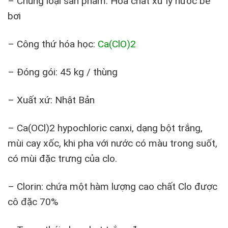
– Chủng loại sản phẩm: Hóa chất xử lý nước bể
bơi
– Công thứ hóa học:
Ca(ClO)2
– Đóng gói: 45 kg / thùng
– Xuất xứ: Nhật Bản
– Ca(OCl)2 hypochloric canxi, dạng bột trắng,
mùi cay xốc, khi pha với nước có màu trong suốt,
có mùi đặc trưng của clo.
– Clorin: chứa một hàm lượng cao chất Clo được
cô đặc 70%