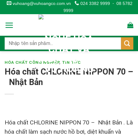
Skip
vuhoang@vuhoangco.com.vn
024 3382 9999
-
08 5782
9999
to
content
HÓA CHẤT CÔNG NGHIỆP
,
TIN TỨC
Hóa chất CHLORINE NIPPON 70 –
Nhật Bản
Hóa chất CHLORINE NIPPON 70
– Nhật Bản . Là
hóa chất làm sạch nước hồ bơi, diệt khuẩn và