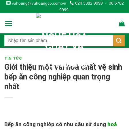
Skip
vuhoang@vuhoangco.com.vn
024 3382 9999
-
08 5782
9999
to
content
TIN TỨC
Giới thiệu một vài hoá chất vệ sinh
bếp ăn công nghiệp quan trọng
nhất
Bếp ăn công nghiệp có nhu cầu sử dụng
hoá