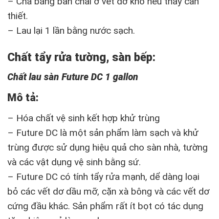
– Chà bằng bàn chải ở vết dơ khó nếu thấy cần
thiết.
– Lau lại 1 lần bằng nước sạch.
Chất tẩy rửa tường, sàn bếp:
Chất lau sàn Future DC 1 gallon
Mô tả:
– Hóa chất vệ sinh kết hợp khử trùng
– Future DC là một sản phẩm làm sạch và khử
trùng được sử dụng hiệu quả cho sàn nhà, tường
và các vật dụng vệ sinh bằng sứ.
– Future DC có tính tẩy rửa mạnh, dể dàng loại
bỏ các vết dơ dầu mỡ, cặn xà bông và các vết dơ
cứng đầu khác. Sản phẩm rất ít bọt có tác dụng