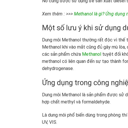
Nó cũng được sử dụng để sản xuất diesel s
Xem thêm : >>>
Methanol là gì? Ứng dụng
Một số lưu ý khi sử dụng 
Dung môi Methanol thường rất độc vì thế t
Methanol khi vào mắt cũng đủ gây mù lòa, đ
các sản phẩm chứa
Methanol
tuyệt đối kh
methanol có liên quan đến sự tạo thành for
dehydrogenase.
Ứng dụng trong công nghi
Dung môi Methanol là sản phẩm được sử dụ
hợp chất methyl và formaldehyde.
Là dung môi phổ biến dùng trong phòng thí
UV, VIS.