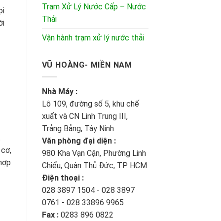
Trạm Xử Lý Nước Cấp – Nước
ọi
Thải
ới
Vận hành trạm xử lý nước thải
VŨ HOÀNG- MIỀN NAM
Nhà Máy :
Lô 109, đường số 5, khu chế
xuất và CN Linh Trung III,
Trảng Bảng, Tây Ninh
t
Văn phòng đại diện :
 cơ,
980 Kha Vạn Cận, Phường Linh
hợp
Chiểu, Quận Thủ Đức, TP. HCM
Điện thoại :
028 3897 1504 - 028 3897
0761 - 028 33896 9965
Fax :
0283 896 0822