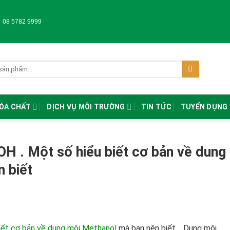
-
08 5782 9999
HÓA CHẤT
DỊCH VỤ MÔI TRƯỜNG
TIN TỨC
TUYỂN DỤNG
 . Một số hiểu biết cơ bản về dung
n biết
iết cơ bản về
dung môi Methanol
mà bạn nên biết .
Dung môi