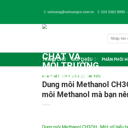
Skip
to
vuhoang@vuhoangco.com.vn
024 3382 9999
content
TRANG CHỦ
GIỚI THIỆU
PHÂN PHỐI 
HÓA CHẤT CÔNG NGHIỆP
,
TIN TỨC
Dung môi Methanol CH3OH
môi Methanol mà bạn nê
Dung môi Methanol CH3OH .
Một số hiểu b