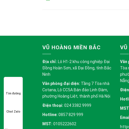
VŨ HOÀNG MIỀN BẮC
VŨ
Địa chỉ:
Lô H1-2 khu công nghiệp Đại
Văn 
Đồng Hoàn Sơn, xã Đại Đồng, tỉnh Bắc
Tòa 
Ninh
phườ
Nẵn
Văn phòng đại diện:
Tầng 7 Tòa nhà
Cotana, Lô CC5A Bán đảo Linh Đàm,
Điện
Tìm đường
phường Hoàng Liệt, thành phố Hà Nội
Hotl
Điện thoại:
024 3382 9999
MST
Chat Zalo
Hotline:
0857 829 999
Emai
MST:
0105222602
http