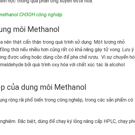
inh học thông qua phản ứng xuyên este hóa.
 methanol CH3OH công nghiệp
dung môi Methanol
a nên thật cẩn thận trong quá trình sử dụng. Một lượng nhỏ
ồng thời nếu nhiều hơn cũng rất có khả năng gây tử vong. Lưu ý
ông được uống hoặc dùng cồn để pha chế rượu. Vì sự chuyển hó
maldehyde bởi quá trình oxy hóa với chất xúc tác là alcohol
ệp của dung môi Methanol
ng rộng rãi phổ biến trong công nghiệp, trong các sản phẩm có
 nghiệm. Đặc biệt, dùng để chạy ký lỏng nâng cấp HPLC, chạy ph