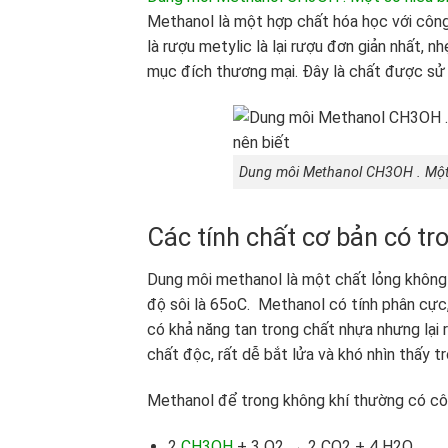
Methanol là một hợp chất hóa học với côn
là rượu metylic là lại rượu đơn giản nhất, 
mục đích thương mại. Đây là chất được sử d
Dung môi Methanol CH3OH . Một 
Các tính chất cơ bản có t
Dung môi methanol là một chất lỏng không m
độ sôi là 65oC. Methanol có tính phân cực,
có khả năng tan trong chất nhựa nhưng lại r
chất độc, rất dễ bắt lửa và khó nhìn thấy t
Methanol để trong không khí thường có c
2
CH3OH
+ 3 O2 → 2 CO2 + 4 H2O