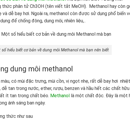
g thức phân tử Ch3OH (tên viết tắt MeOH). Methanol hay còn g
nhẹ và dễ bay hơi. Ngoài ra, methanol còn được sử dụng phổ biến v
ụng để chống đông, dung môi, nhiên liệu,..
số hiểu biết cơ bản về dung môi Methanol mà bạn nên biết
rong dung môi methanol
àu, có mùi đặc trưng, mùi cồn, vị ngọt nhẹ, rất dễ bay hơi nhiệ
 dễ tan trong nước, ether, rượu, benzen và hầu hết các chất hữu
ất ít tan trong chất béo.
Methanol
là một chất độc. Đây là một 
rong ánh sáng ban ngày.
ông thức như sau