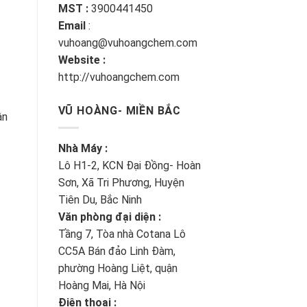
MST :
3900441450
Email
:
vuhoang@vuhoangchem.com
Website :
http://vuhoangchem.com
VŨ HOÀNG- MIỀN BẮC
ận
Nhà Máy :
Lô H1-2, KCN Đại Đồng- Hoàn
Sơn, Xã Tri Phương, Huyện
Tiên Du, Bắc Ninh
Văn phòng đại diện :
Tầng 7, Tòa nhà Cotana Lô
CC5A Bán đảo Linh Đàm,
phường Hoàng Liệt, quận
Hoàng Mai, Hà Nội
Điện thoại :