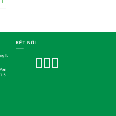
KẾT NỐI
 III,
 Vạn
ố Hồ