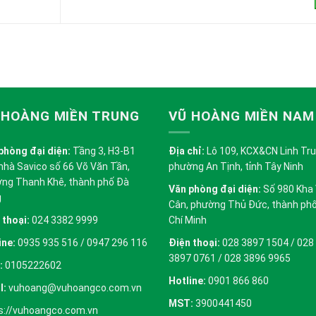
 HOÀNG MIỀN TRUNG
VŨ HOÀNG MIỀN NAM
phòng đại diện:
Tầng 3, H3-B1
Địa chỉ:
Lô 109, KCX&CN Linh Trung
nhà Savico số 66 Võ Văn Tần,
phường An Tịnh, tỉnh Tây Ninh
ng Thanh Khê, thành phố Đà
Văn phòng đại diện:
Số 980 Kha
g
Cân, phường Thủ Đức, thành ph
 thoại:
024 3382 9999
Chí Minh
ine:
0935 935 516 / 0947 296 116
Điện thoại:
028 3897 1504 / 028
3897 0761 / 028 3896 9965
:
0105222602
Hotline:
0901 866 860
l:
vuhoang@vuhoangco.com.vn
MST:
3900441450
s://vuhoangco.com.vn