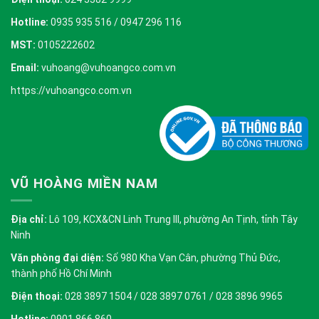
Hotline:
0935 935 516 / 0947 296 116
MST:
0105222602
Email:
vuhoang@vuhoangco.com.vn
https://vuhoangco.com.vn
VŨ HOÀNG MIỀN NAM
Địa chỉ:
Lô 109, KCX&CN Linh Trung III, phường An Tịnh, tỉnh Tây
Ninh
Văn phòng đại diện:
Số 980 Kha Vạn Cân, phường Thủ Đức,
thành phố Hồ Chí Minh
Điện thoại:
028 3897 1504 / 028 3897 0761 / 028 3896 9965
Hotline:
0901 866 860