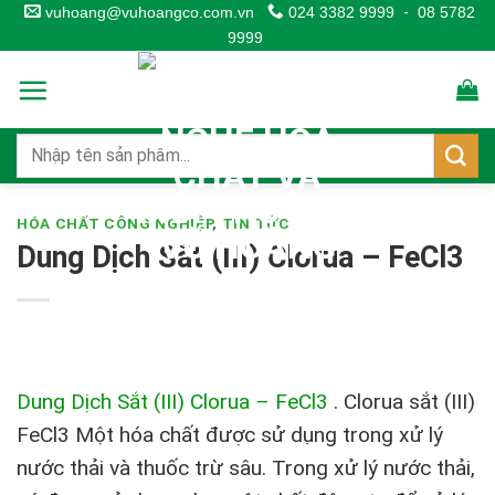
Skip
vuhoang@vuhoangco.com.vn
024 3382 9999
-
08 5782
9999
to
content
HÓA CHẤT CÔNG NGHIỆP
,
TIN TỨC
Dung Dịch Sắt (III) Clorua – FeCl3
Dung Dịch Sắt (III) Clorua – FeCl3
.
Clorua sắt (III)
FeCl3 Một hóa chất được sử dụng trong xử lý
nước thải và thuốc trừ sâu. Trong xử lý nước thải,