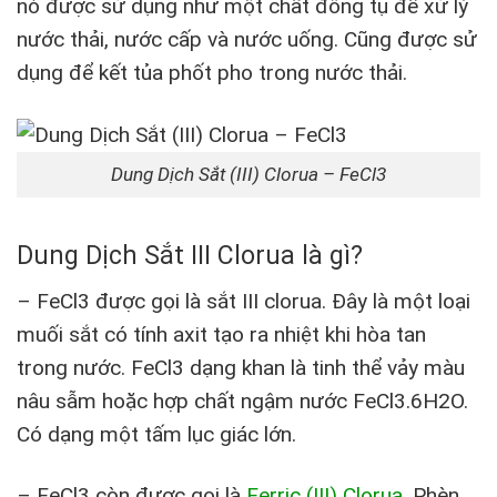
nó được sử dụng như một chất đông tụ để xử lý
nước thải, nước cấp và nước uống. Cũng được sử
dụng để kết tủa phốt pho trong nước thải.
Dung Dịch Sắt (III) Clorua – FeCl3
Dung Dịch Sắt III Clorua là gì?
– FeCl3 được gọi là sắt III clorua. Đây là một loại
muối sắt có tính axit tạo ra nhiệt khi hòa tan
trong nước. FeCl3 dạng khan là tinh thể vảy màu
nâu sẫm hoặc hợp chất ngậm nước FeCl3.6H2O.
Có dạng một tấm lục giác lớn.
– FeCl3 còn được gọi là
Ferric (III) Clorua
, Phèn