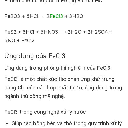
– Điều chế từ hợp chất Fe (III) và axit HCl:
Fe2O3 + 6HCl → 2
FeCl3
+ 3H2O
FeS2 + 3HCl + 5HNO3⟶ 2H2O + 2H2SO4 +
5NO + FeCl3
Ứng dụng của FeCl3
Ứng dụng trong phòng thí nghiệm của FeCl3
FeCl3 là một chất xúc tác phản ứng khử trùng
bằng Clo của các hợp chất thơm, ứng dụng trong
ngành thủ công mỹ nghệ.
FeCl3 trong công nghệ xử lý nước
Giúp tạo bông bên và thô trong quy trình xử lý