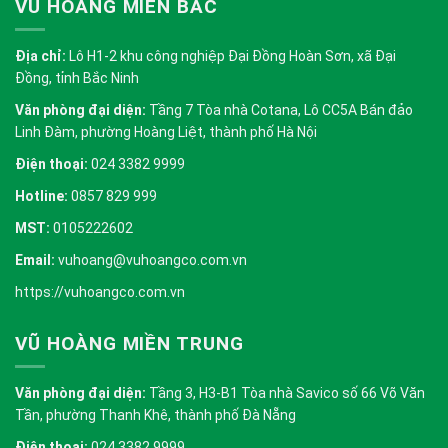
VŨ HOÀNG MIỀN BẮC
Địa chỉ:
Lô H1-2 khu công nghiệp Đại Đồng Hoàn Sơn, xã Đại
Đồng, tỉnh Bắc Ninh
Văn phòng đại diện:
Tầng 7 Tòa nhà Cotana, Lô CC5A Bán đảo
Linh Đàm, phường Hoàng Liệt, thành phố Hà Nội
Điện thoại:
024 3382 9999
Hotline:
0857 829 999
MST:
0105222602
Email:
vuhoang@vuhoangco.com.vn
https://vuhoangco.com.vn
VŨ HOÀNG MIỀN TRUNG
Văn phòng đại diện:
Tầng 3, H3-B1 Tòa nhà Savico số 66 Võ Văn
Tần, phường Thanh Khê, thành phố Đà Nẵng
Điện thoại:
024 3382 9999