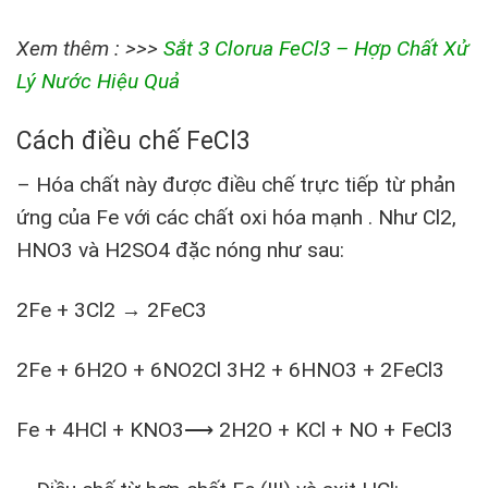
Xem thêm : >>>
Sắt 3 Clorua FeCl3 – Hợp Chất Xử
Lý Nước Hiệu Quả
Cách điều chế FeCl3
– Hóa chất này được điều chế trực tiếp từ phản
ứng của Fe với các chất oxi hóa mạnh . Như Cl2,
HNO3 và H2SO4 đặc nóng như sau:
2Fe + 3Cl2 → 2FeC3
2Fe + 6H2O + 6NO2Cl 3H2 + 6HNO3 + 2FeCl3
Fe + 4HCl + KNO3⟶ 2H2O + KCl + NO + FeCl3