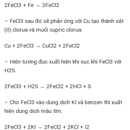
2FeCl3 + Fe → 3FeCl2
– FeCl3 sau đó sẽ phản ứng với Cu tạo thành sắt
(II) clorua và muối cupric clorua.
Cu + 2FeCl3 → CuCl2 + 2FeCl2
– Hiện tượng đục xuất hiện khi sục khí FeCl3 với
H2S.
2FeCl3 + H2S → 2FeCl2 + 2HCl + S
– Cho FeCl3 vào dung dịch KI và benzen thì xuất
hiện dung dịch màu tím.
2FeCl3 + 2KI → 2FeCl2 + 2KCl + I2