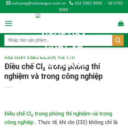
Skip
vuhoang@vuhoangco.com.vn
024 3382 9999
-
08 5782
9999
to
content
HÓA CHẤT CÔNG NGHIỆP
,
TIN TỨC
Điều chế Cl₂ trong phòng thí
nghiệm và trong công nghiệp
Điều chế Cl₂ trong phòng thí nghiệm và trong
công nghiệp
.
Thực tế, khí clo (Cl2) không chỉ là