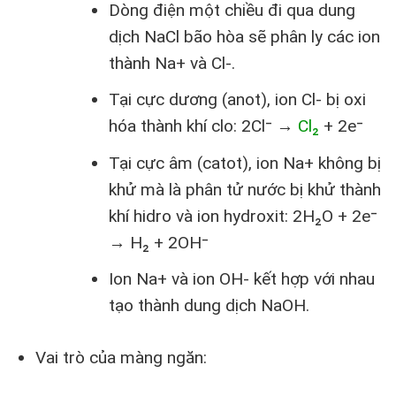
Dòng điện một chiều đi qua dung
dịch NaCl bão hòa sẽ phân ly các ion
thành Na+ và Cl-.
Tại cực dương (anot), ion Cl- bị oxi
hóa thành khí clo: 2Cl⁻ →
Cl₂
+ 2e⁻
Tại cực âm (catot), ion Na+ không bị
khử mà là phân tử nước bị khử thành
khí hidro và ion hydroxit: 2H₂O + 2e⁻
→ H₂ + 2OH⁻
Ion Na+ và ion OH- kết hợp với nhau
tạo thành dung dịch NaOH.
Vai trò của màng ngăn: