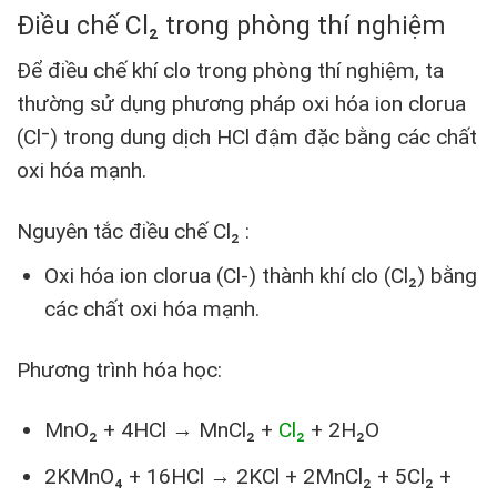
Điều chế Cl₂ trong phòng thí nghiệm
Để điều chế khí clo trong phòng thí nghiệm, ta
thường sử dụng phương pháp oxi hóa ion clorua
(Cl⁻) trong dung dịch HCl đậm đặc bằng các chất
oxi hóa mạnh.
Nguyên tắc đ
iều chế Cl₂
:
Oxi hóa ion clorua (Cl-) thành khí clo (Cl₂) bằng
các chất oxi hóa mạnh.
Phương trình hóa học:
MnO₂ + 4HCl → MnCl₂ +
Cl₂
+ 2H₂O
2KMnO₄ + 16HCl → 2KCl + 2MnCl₂ + 5Cl₂ +