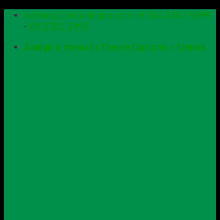
Skip
vuhoang@vuhoangco.com.vn
024 3382 9999
to
-
08 5782 9999
content
Assign a menu in Theme Options > Menus