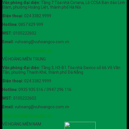
Văn phòng đại diện:
Tầng 7 Tòa nhà Cotana, Lô CC5A Bán đảo Linh
Đàm, phường Hoàng Liệt, thành phố Hà Nội
Điện thoại:
024 3382 9999
Hotline:
0857 829 999
MST:
0105222602
Email:
vuhoang@vuhoangco.com.vn
https://vuhoangco.com.vn
VŨ HOÀNG MIỀN TRUNG
Văn phòng đại diện:
Tầng 3, H3-B1 Tòa nhà Savico số 66 Võ Văn
Tần, phường Thanh Khê, thành phố Đà Nẵng
Điện thoại:
024 3382 9999
Hotline:
0935 935 516 / 0947 296 116
MST:
0105222602
Email:
vuhoang@vuhoangco.com.vn
https://vuhoangco.com.vn
VŨ HOÀNG MIỀN NAM