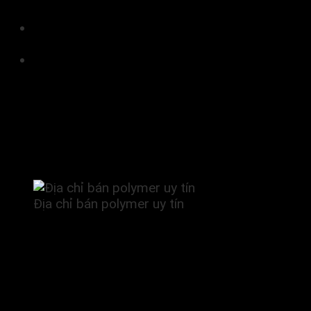
nhôm.
Thời gian bảo quản tốt nhất là 2 năm (với điều
kiện chưa được mở bao bì sản phẩm).
Bảo quản trong môi trường khô ráo, tránh ánh
nắng trực tiếp, nhiệt độ thích hợp là không quá
40 độ C.
LIÊN HỆ MUA HÓA CHẤT XỬ LÝ
NƯỚC THẢI UY TÍN
Địa chỉ bán polymer uy tín
Hiện nay có rất nhiều đơn vị phân phối hoá chất xử
lý nước thải, cần lựa chọn loại hóa chất chất lượng
tốt để đảm bảo hiệu quả sử dụng. Công ty Hóa
Chất Vũ Hoàng với 2 nhà máy sản xuất hoá chất tại
Bắc Ninh, Tây Ninh với uy tín lâu năm trong ngành