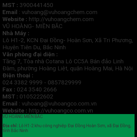
MST :
3900441450
Email
:
vuhoang@vuhoangchem.com
Website :
http://vuhoangchem.com
VŨ HOÀNG- MIỀN BẮC
Nhà Máy :
Lô H1-2, KCN Đại Đồng- Hoàn Sơn, Xã Tri Phương,
Huyện Tiên Du, Bắc Ninh
Văn phòng đại diện :
Tầng 7, Tòa nhà Cotana Lô CC5A Bán đảo Linh
Đàm, phường Hoàng Liệt, quận Hoàng Mai, Hà Nội
Điện thoại :
024 3382 9999 - 0857829999
Fax :
024 3540 2666
MST :
0105222602
Email
:
vuhoang@vuhoangco.com.vn
Website :
http://vuhoangco.com.vn
VŨ HOÀNG MIỀN BẮC
Địa chỉ:
Lô H1-2 khu công nghiệp Đại Đồng Hoàn Sơn, xã Đại Đồng,
tỉnh Bắc Ninh