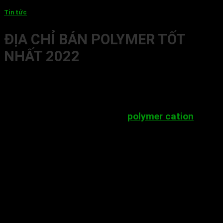
Tin tức
ĐỊA CHỈ BÁN POLYMER TỐT
NHẤT 2022
Cùng với PAC thì các polymer cũng là hoá chất keo
tụ hiệu quả cao đang ngày càng chiếm ưu thế trên
thị trường. Điển hình có 2 loại phổ biến nhất được
ứng dụng trong xử lý nước là
polymer cation
và
polymer anion. Bài viết dưới đây, Vũ Hoàng sẽ cung
cấp những thông tin cơ bản nhất về 2 loại hoá chất
này.
POLYMER CATION LÀ GÌ?
Tính chất vật lý