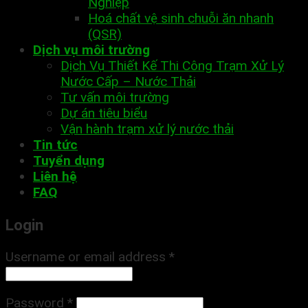
Nghiệp
Hoá chất vệ sinh chuỗi ăn nhanh
(QSR)
Dịch vụ môi trường
Dịch Vụ Thiết Kế Thi Công Trạm Xử Lý
Nước Cấp – Nước Thải
Tư vấn môi trường
Dự án tiêu biểu
Vận hành trạm xử lý nước thải
Tin tức
Tuyển dụng
Liên hệ
FAQ
Login
Username or email address
*
Password
*