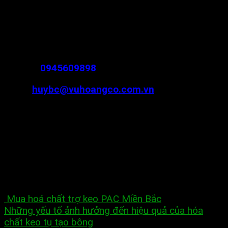
chuyên cung cấp những hóa chất xử lý nước thải
hàng đầu. Hãy liên hệ với Công ty Hóa Chất Vũ
Hoàng để an tâm về giá và chất lượng sản phẩm.
Thông tin liên hệ:
Mr Huy:
0945609898
Email:
huybc@vuhoangco.com.vn
Địa chỉ: Lô H1-2, KCN Đại Đồng- Hoàn Sơn, Xã Tri
Phương, Huyện Tiên Du, Bắc Ninh
Văn phòng đại diện:
Tầng 7, Tòa nhà Cotana Lô CC5A Bán đảo Linh
Đàm, phường Hoàng Liệt, quận Hoàng Mai, Hà Nội
Mua hoá chất trợ keo PAC Miền Bắc
Những yếu tố ảnh hưởng đến hiệu quả của hóa
chất keo tụ tạo bông