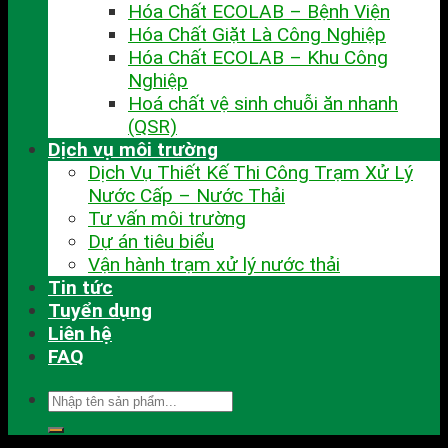
Hóa Chất ECOLAB – Bệnh Viện
Hóa Chất Giặt Là Công Nghiệp
Hóa Chất ECOLAB – Khu Công
Nghiệp
Hoá chất vệ sinh chuỗi ăn nhanh
(QSR)
Dịch vụ môi trường
Dịch Vụ Thiết Kế Thi Công Trạm Xử Lý
Nước Cấp – Nước Thải
Tư vấn môi trường
Dự án tiêu biểu
Vận hành trạm xử lý nước thải
Tin tức
Tuyển dụng
Liên hệ
FAQ