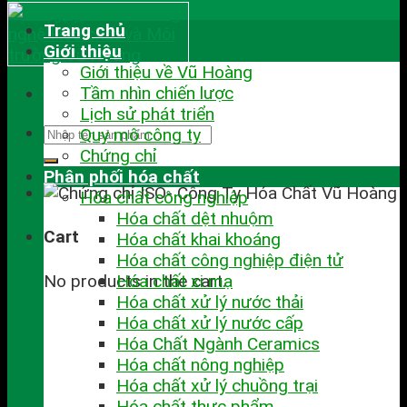
Trang chủ
Giới thiệu
Giới thiệu về Vũ Hoàng
Tầm nhìn chiến lược
Lịch sử phát triển
Quy mô công ty
Chứng chỉ
Phân phối hóa chất
Hóa chất công nghiệp
Hóa chất dệt nhuộm
Cart
Hóa chất khai khoáng
Hóa chất công nghiệp điện tử
No products in the cart.
Hóa chất xi mạ
Hóa chất xử lý nước thải
Hóa chất xử lý nước cấp
Hóa Chất Ngành Ceramics
Hóa chất nông nghiệp
Hóa chất xử lý chuồng trại
Hóa chất thực phẩm