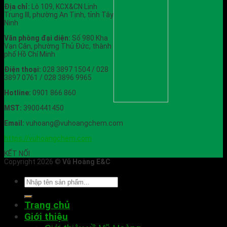
Địa chỉ:
Lô 109, KCX&CN Linh
Trung III, phường An Tịnh, tỉnh Tây
Ninh
Văn phòng đại diện:
Số 980 Kha
Vạn Cân, phường Thủ Đức, thành
phố Hồ Chí Minh
Điện thoại:
028 3897 1504 / 028
3897 0761 / 028 3896 9965
Hotline:
0901 866 860
MST:
3900441450
Email:
vuhoang@vuhoangchem.com
https://vuhoangchem.com
KẾT NỐI
Copyright 2026 ©
Vũ Hoàng E&C
Trang chủ
Giới thiệu