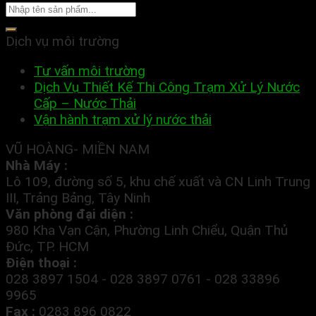
Dịch vụ môi trường
Tư vấn môi trường
Dịch Vụ Thiết Kế Thi Công Trạm Xử Lý Nước
Cấp – Nước Thải
Vận hành trạm xử lý nước thải
VŨ HOÀNG- MIỀN NAM
Nhà Máy :
Lô 109, đường số 5, khu chế xuất và CN Linh Trung
III, Trảng Bảng, Tây Ninh
Văn phòng đại diện :
980 Kha Vạn Cận, Phường Linh Chiểu, Quận Thủ
Đức, TP. HCM
Điện thoại :
028 3897 1504 - 028 3897 0761 - 028 33896
9965
Fax :
0283 896 0822