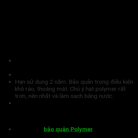
nước.
LƯU Ý KHI SỬ DỤNG, BẢO
QUẢN
Khi sử dụng cần lưu ý:
Nên mặc đồ bảo hộ khi sử dụng hóa chất bởi
sản phẩm có thể gây kích ứng cho da và mắt
Bảo quản ở nơi khô ráo thoáng mát
Hạn sử dụng 2 năm. Bảo quản trong điều kiện
khô ráo, thoáng mát. Chú ý hạt polymer rất
trơn, nên nhặt và làm sạch bằng nước.
Tránh xa tầm tay của trẻ em
Lưu ý bảo quản
Không nên
bảo quản Polymer
Anion trong các
sản phẩm có vật liệu chính là sắt, đồng hay