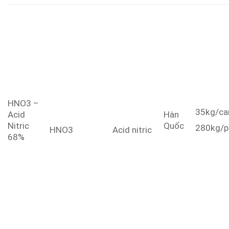
HNO3 –
35kg/ca
Acid
Hàn
Nitric
Quốc
280kg/p
HNO3
Acid nitric
68%