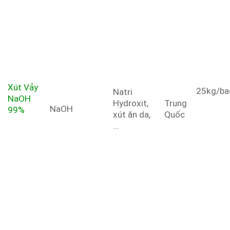
Xút Vảy
25kg/ba
Natri
NaOH
Hydroxit,
Trung
NaOH
99%
xút ăn da,
Quốc
…