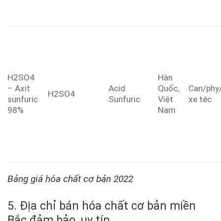
H2SO4
Hàn
– Axit
Acid
Quốc,
Can/phy
H2SO4
sunfuric
Sunfuric
Việt
xe téc
98%
Nam
Bảng giá hóa chất cơ bản 2022
5. Địa chỉ bán hóa chất cơ bản miền
Bắc đảm bảo, uy tín