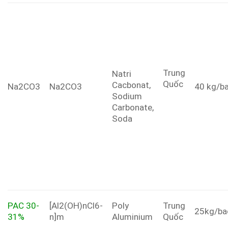
Trung
Natri
Quốc
Cacbonat,
Na2CO3
Na2CO3
40 kg/b
Sodium
Carbonate,
Soda
PAC 30-
[Al2(OH)nCl6-
Poly
Trung
25kg/ba
31%
n]m
Aluminium
Quốc