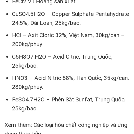
FeCl2 Vũ Hoàng sản xuất
CuSO4.5H2O – Copper Sulphate Pentahydrate
24.5%, Đài Loan, 25kg/bao.
HCl – Axit Cloric 32%, Việt Nam, 30kg/can –
200kg/phuy
C6H8O7.H2O – Acid Citric, Trung Quốc,
25kg/bao.
HNO3 – Acid Nitric 68%, Hàn Quốc, 35kg/can,
280kg/phuy.
FeSO4.7H2O – Phèn Sắt Sunfat, Trung Quốc,
25kg/bao
Xem thêm: Các loại hóa chất công nghiệp và ứng
dụng thực tiễn