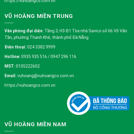
https://vuhoangco.com.vn
VŨ HOÀNG MIỀN TRUNG
Văn phòng đại diện:
Tầng 3, H3-B1 Tòa nhà Savico số 66 Võ Văn
Tần, phường Thanh Khê, thành phố Đà Nẵng
Điện thoại:
024 3382 9999
Hotline:
0935 935 516 / 0947 296 116
MST:
0105222602
Email:
vuhoang@vuhoangco.com.vn
https://vuhoangco.com.vn
VŨ HOÀNG MIỀN NAM