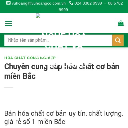
Skip
vuhoang@vuhoangco.com.vn
024 3382 9999
-
08 5782
9999
to
content
HÓA CHẤT CÔNG NGHIỆP
Chuyên cung cấp hóa chất cơ bản
miền Bắc
Bán hóa chất cơ bản uy tín, chất lượng,
giá rẻ số 1 miền Bắc