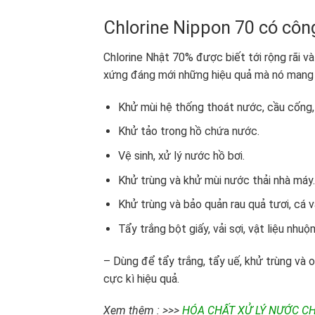
Chlorine Nippon 70 có côn
Chlorine Nhật 70% được biết tới rộng rãi và 
xứng đáng mới những hiệu quả mà nó mang l
Khử mùi hệ thống thoát nước, cầu cống
Khử tảo trong hồ chứa nước.
Vệ sinh, xử lý nước hồ bơi.
Khử trùng và khử mùi nước thải nhà máy.
Khử trùng và bảo quản rau quả tươi, cá và
Tẩy trắng bột giấy, vải sợi, vật liệu nhu
– Dùng để tẩy trắng, tẩy uế, khử trùng và ox
cực kì hiệu quả.
Xem thêm : >>>
HÓA CHẤT XỬ LÝ NƯỚC CH