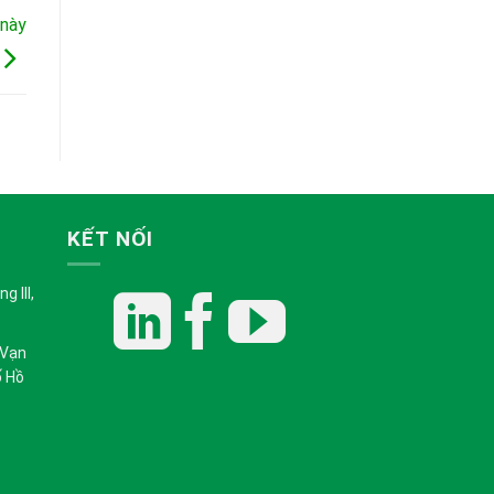
 này
KẾT NỐI
 III,
 Vạn
ố Hồ