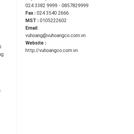
024 3382 9999 - 0857829999
Fax :
024 3540 2666
MST :
0105222602
Email
:
vuhoang@vuhoangco.com.vn
Website :
ì
http://vuhoangco.com.vn
ng
o