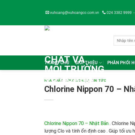
Skip
to
vuhoang@vuhoangco.com.vn
024 3382 9999
content
TRANG CHỦ
GIỚI THIỆU
PHÂN PHỐI 
HÓA CHẤT CÔNG NGHIỆP
,
TIN TỨC
Chlorine Nippon 70 – Nh
Chlorine Nippon 70 – Nhật Bản
.
Chlorine N
lượng Clo và tính ổn định cao . Giúp tối ưu