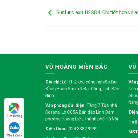
Sunfuric axit H2SO4. Chi tiết hơn về ax
VŨ HOÀNG MIỀN BẮC
VŨ
Địa chỉ:
Lô H1-2 khu công nghiệp Đại
Văn 
Đồng Hoàn Sơn, xã Đại Đồng, tỉnh Bắc
Tòa 
Ninh
phườ
Nẵn
Văn phòng đại diện:
Tầng 7 Tòa nhà
Cotana, Lô CC5A Bán đảo Linh Đàm,
Điện
Tìm đường
phường Hoàng Liệt, thành phố Hà Nội
Hotl
Điện thoại:
024 3382 9999
MST
Chat Zalo