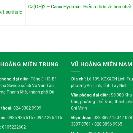
Ca(OH)2 – Canxi Hydroxit. Hiểu rõ hơn về hóa chất
it sunfuric
 HOÀNG MIỀN TRUNG
VŨ HOÀNG MIỀN NAM
phòng đại diện:
Tầng 3, H3-B1
Địa chỉ:
Lô 109, KCX&CN Linh Trung
nhà Savico số 66 Võ Văn Tần,
phường An Tịnh, tỉnh Tây Ninh
ng Thanh Khê, thành phố Đà
Văn phòng đại diện:
Số 980 Kha
g
Cân, phường Thủ Đức, thành ph
 thoại:
024 3382 9999
Chí Minh
ine:
0935 935 516 / 0947 296 116
Điện thoại:
028 3897 1504 / 028
3897 0761 / 028 3896 9965
:
0105222602