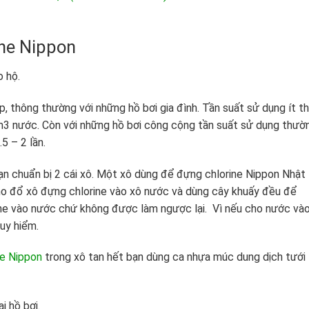
ne Nippon
o hộ.
ợp, thông thường với những hồ bơi gia đình. Tần suất sử dụng ít th
m3 nước. Còn với những hồ bơi công cộng tần suất sử dụng thườ
5 – 2 lần.
ạn chuẩn bị 2 cái xô. Một xô dùng để đựng chlorine Nippon Nhật
o đổ xô đựng chlorine vào xô nước và dùng cây khuấy đều để
rine vào nước chứ không được làm ngược lại. Vì nếu cho nước và
guy hiểm.
ne Nippon
trong xô tan hết bạn dùng ca nhựa múc dung dịch tưới
i hồ bơi.