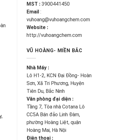
MST :
3900441450
Email
:
vuhoang@vuhoangchem.com
oàn
Website :
http://vuhoangchem.com
VŨ HOÀNG- MIỀN BẮC
Nhà Máy :
Lô H1-2, KCN Đại Đồng- Hoàn
Sơn, Xã Tri Phương, Huyện
Tiên Du, Bắc Ninh
Văn phòng đại diện :
Tầng 7, Tòa nhà Cotana Lô
CC5A Bán đảo Linh Đàm,
y,
phường Hoàng Liệt, quận
Hoàng Mai, Hà Nội
Điện thoại :