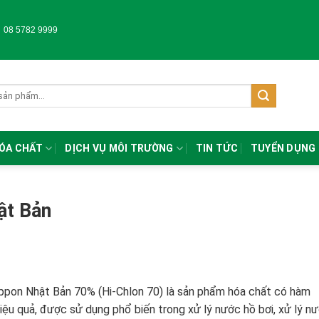
-
08 5782 9999
HÓA CHẤT
DỊCH VỤ MÔI TRƯỜNG
TIN TỨC
TUYỂN DỤNG
ật Bản
ippon Nhật Bản 70% (Hi-Chlon 70) là sản phẩm hóa chất có hàm
 hiệu quả, được sử dụng phổ biến trong xử lý nước hồ bơi, xử lý nư