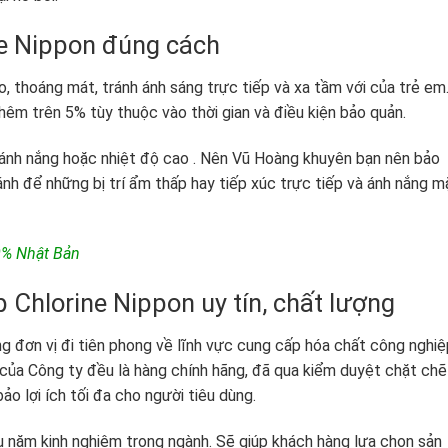
ne Nippon đúng cách
o, thoáng mát, tránh ánh sáng trực tiếp và xa tầm với của trẻ em
êm trên 5% tùy thuộc vào thời gian và điều kiện bảo quản.
 ánh nắng hoặc nhiệt độ cao . Nên Vũ Hoàng khuyên bạn nên bảo
nh để những bị trí ẩm thấp hay tiếp xúc trực tiếp và ánh nắng m
0% Nhật Bản
 Chlorine Nippon uy tín, chất lượng
đơn vị đi tiên phong về lĩnh vực cung cấp hóa chất công nghiệ
 của Công ty đều là hàng chính hãng, đã qua kiểm duyệt chặt chẽ
o lợi ích tối đa cho người tiêu dùng.
u năm kinh nghiệm trong ngành. Sẽ giúp khách hàng lựa chọn sản