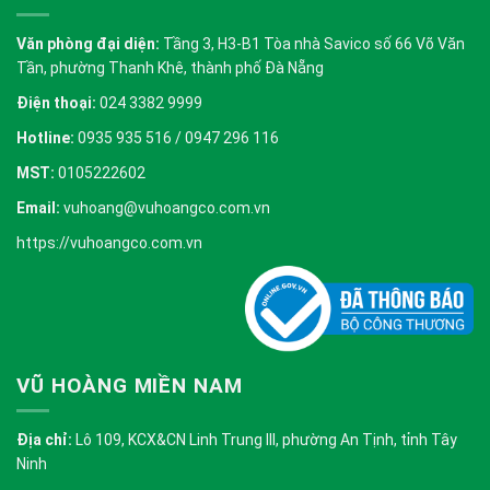
Văn phòng đại diện:
Tầng 3, H3-B1 Tòa nhà Savico số 66 Võ Văn
Tần, phường Thanh Khê, thành phố Đà Nẵng
Điện thoại:
024 3382 9999
Hotline:
0935 935 516 / 0947 296 116
MST:
0105222602
Email:
vuhoang@vuhoangco.com.vn
https://vuhoangco.com.vn
VŨ HOÀNG MIỀN NAM
Địa chỉ:
Lô 109, KCX&CN Linh Trung III, phường An Tịnh, tỉnh Tây
Ninh