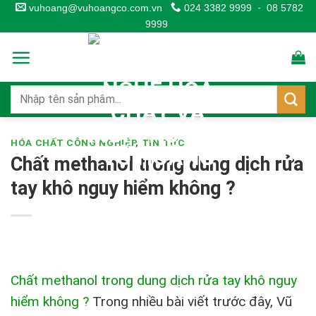
Skip
vuhoang@vuhoangco.com.vn
024 3382 9999
-
08 5782
9999
to
content
HÓA CHẤT CÔNG NGHIỆP
,
TIN TỨC
Chất methanol trong dung dịch rửa
tay khô nguy hiểm không ?
Chất methanol trong dung dịch rửa tay khô nguy
hiểm không ?
Trong nhiều bài viết trước đây, Vũ