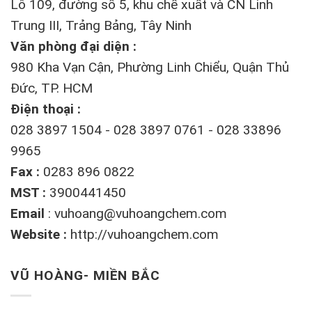
Lô 109, đường số 5, khu chế xuất và CN Linh
Trung III, Trảng Bảng, Tây Ninh
Văn phòng đại diện :
980 Kha Vạn Cận, Phường Linh Chiểu, Quận Thủ
Đức, TP. HCM
Điện thoại :
028 3897 1504 - 028 3897 0761 - 028 33896
9965
Fax :
0283 896 0822
MST :
3900441450
Email
:
vuhoang@vuhoangchem.com
Website :
http://vuhoangchem.com
VŨ HOÀNG- MIỀN BẮC