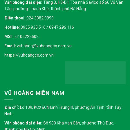
Văn phòng đại diện:
Tầng 3, H3-B1 Tòa nhà Savico số 66 Võ Văn
Tần, phường Thanh Khê, thành phố Đà Nẵng
Điện thoại:
024 3382 9999
Hotline:
0935 935 516 / 0947 296 116
MST:
0105222602
Email:
vuhoang@vuhoangco.com.vn
https://vuhoangco.com.vn
VŨ HOÀNG MIỀN NAM
Địa chỉ:
Lô 109, KCX&CN Linh Trung III, phường An Tịnh, tỉnh Tây
Ninh
Văn phòng đại diện:
Số 980 Kha Vạn Cân, phường Thủ Đức,
thành phố Hồ Chí Minh