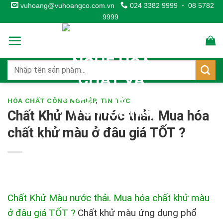
Skip
vuhoang@vuhoangco.com.vn
024 3382 9999
-
08 5782
9999
to
content
HÓA CHẤT CÔNG NGHIỆP
,
TIN TỨC
Chất Khử Màu nước thải. Mua hóa
chất khử màu ở đâu giá TỐT ?
Chất Khử Màu nước thải. Mua hóa chất khử màu
ở đâu giá TỐT ?
Chất khử màu ứng dụng phổ