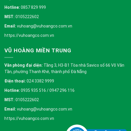
Hotline:
0857 829 999
MST:
0105222602
Email:
vuhoang@vuhoangco.com.vn
https://vuhoangco.com.vn
VŨ HOÀNG MIỀN TRUNG
Văn phòng đại diện:
Tầng 3, H3-B1 Tòa nhà Savico số 66 Võ Văn
Tần, phường Thanh Khê, thành phố Đà Nẵng
Điện thoại:
024 3382 9999
Hotline:
0935 935 516 / 0947 296 116
MST:
0105222602
Email:
vuhoang@vuhoangco.com.vn
https://vuhoangco.com.vn