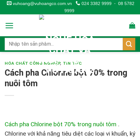
Skip
vuhoang@vuhoangco.com.vn
024 3382 9999
-
08 5782
9999
to
content
HÓA CHẤT CÔNG NGHIỆP
,
TIN TỨC
Cách pha Chlorine bột 70% trong
nuôi tôm
Cách pha Chlorine bột 70% trong nuôi tôm
.
Chlorine với khả năng tiêu diệt các loại vi khuẩn, ký