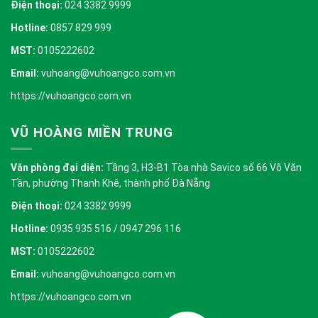
Điện thoại:
024 3382 9999
Hotline:
0857 829 999
MST:
0105222602
Email:
vuhoang@vuhoangco.com.vn
https://vuhoangco.com.vn
VŨ HOÀNG MIỀN TRUNG
Văn phòng đại diện:
Tầng 3, H3-B1 Tòa nhà Savico số 66 Võ Văn
Tần, phường Thanh Khê, thành phố Đà Nẵng
Điện thoại:
024 3382 9999
Hotline:
0935 935 516 / 0947 296 116
MST:
0105222602
Email:
vuhoang@vuhoangco.com.vn
https://vuhoangco.com.vn