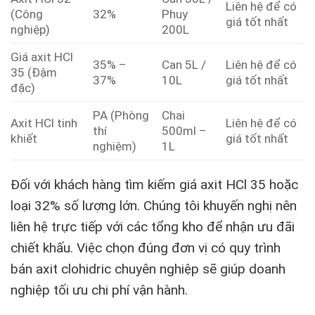
Liên hệ để có
(Công
32%
Phuy
giá tốt nhất
nghiệp)
200L
Giá axit HCl
35% –
Can 5L /
Liên hệ để có
35 (Đậm
37%
10L
giá tốt nhất
đặc)
PA (Phòng
Chai
Axit HCl tinh
Liên hệ để có
thí
500ml –
khiết
giá tốt nhất
nghiệm)
1L
Đối với khách hàng tìm kiếm giá axit HCl 35 hoặc
loại 32% số lượng lớn. Chúng tôi khuyến nghị nên
liên hệ trực tiếp với các tổng kho để nhận ưu đãi
chiết khấu. Việc chọn đúng đơn vị có quy trình
bán axit clohidric chuyên nghiệp sẽ giúp doanh
nghiệp tối ưu chi phí vận hành.