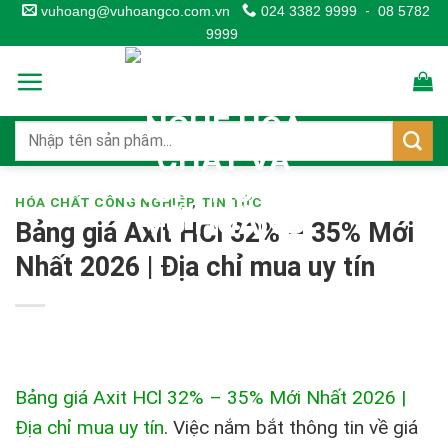
Skip
vuhoang@vuhoangco.com.vn
024 3382 9999
-
08 5782
9999
to
content
HÓA CHẤT CÔNG NGHIỆP
,
TIN TỨC
Bảng giá Axit HCl 32% – 35% Mới
Nhất 2026 | Địa chỉ mua uy tín
Bảng giá Axit HCl 32% – 35% Mới Nhất 2026 |
Địa chỉ mua uy tín
.
Việc nắm bắt thông tin về giá