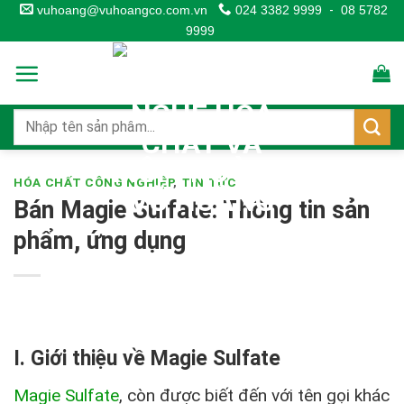
Skip
vuhoang@vuhoangco.com.vn
024 3382 9999
-
08 5782
9999
to
content
HÓA CHẤT CÔNG NGHIỆP
,
TIN TỨC
Bán Magie Sulfate: Thông tin sản
phẩm, ứng dụng
I. Giới thiệu về Magie Sulfate
Magie Sulfate
, còn được biết đến với tên gọi khác