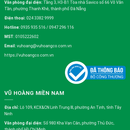
Văn phòng đại diện:
Tầng 3, H3-B1 Tòa nhà Savico số 66 Võ Văn
Tần, phường Thanh Khê, thành phố Đà Nẵng
Điện thoại:
024 3382 9999
Hotline:
0935 935 516 / 0947 296 116
MST:
0105222602
Email:
vuhoang@vuhoangco.com.vn
https://vuhoangco.com.vn
VŨ HOÀNG MIỀN NAM
Địa chỉ:
Lô 109, KCX&CN Linh Trung III, phường An Tịnh, tỉnh Tây
Ninh
Văn phòng đại diện:
Số 980 Kha Vạn Cân, phường Thủ Đức,
thành phố Hồ Chí Minh