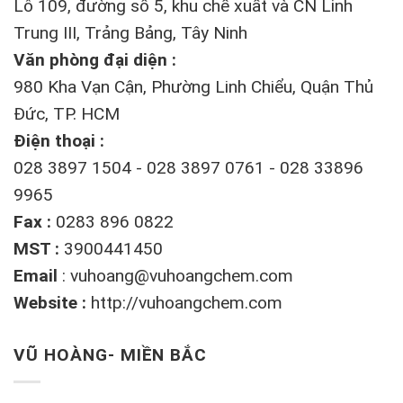
Lô 109, đường số 5, khu chế xuất và CN Linh
Trung III, Trảng Bảng, Tây Ninh
Văn phòng đại diện :
980 Kha Vạn Cận, Phường Linh Chiểu, Quận Thủ
Đức, TP. HCM
Điện thoại :
028 3897 1504 - 028 3897 0761 - 028 33896
9965
Fax :
0283 896 0822
MST :
3900441450
Email
:
vuhoang@vuhoangchem.com
Website :
http://vuhoangchem.com
VŨ HOÀNG- MIỀN BẮC