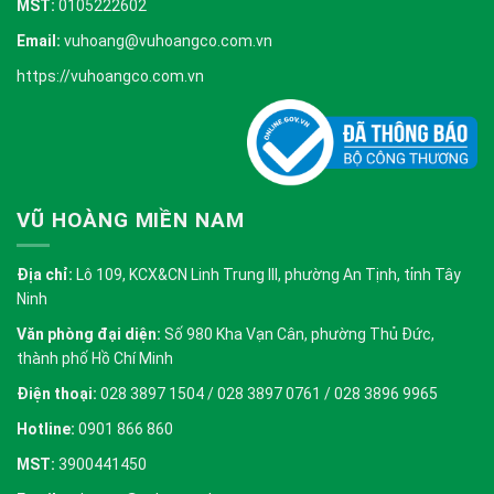
MST:
0105222602
Email:
vuhoang@vuhoangco.com.vn
https://vuhoangco.com.vn
VŨ HOÀNG MIỀN NAM
Địa chỉ:
Lô 109, KCX&CN Linh Trung III, phường An Tịnh, tỉnh Tây
Ninh
Văn phòng đại diện:
Số 980 Kha Vạn Cân, phường Thủ Đức,
thành phố Hồ Chí Minh
Điện thoại:
028 3897 1504 / 028 3897 0761 / 028 3896 9965
Hotline:
0901 866 860
MST:
3900441450