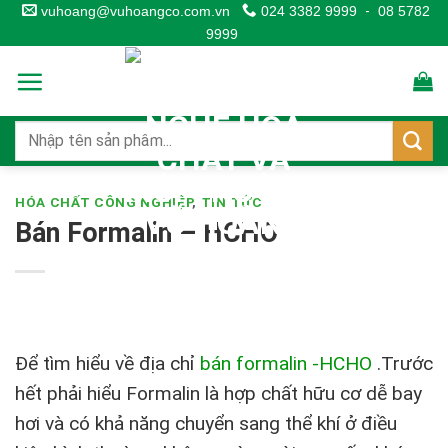
Skip
vuhoang@vuhoangco.com.vn
024 3382 9999
-
08 5782
9999
to
content
HÓA CHẤT CÔNG NGHIỆP
,
TIN TỨC
Bán Formalin – HCHO
Để tìm hiểu về địa chỉ
bán formalin -HCHO
.Trước
hết phải hiểu Formalin là hợp chất hữu cơ dễ bay
hơi và có khả năng chuyển sang thể khí ở điều