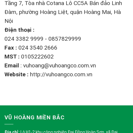
Tầng 7, Tòa nhà Cotana Lô CC5A Bán đảo Linh
Đàm, phường Hoàng Liệt, quận Hoàng Mai, Hà
Nội
Điện thoại :
024 3382 9999 - 0857829999
Fax :
024 3540 2666
MST :
0105222602
Email
:
vuhoang@vuhoangco.com.vn
Website :
http://vuhoangco.com.vn
VŨ HOÀNG MIỀN BẮC
Địa chỉ:
Lô H1-2 khu công nghiệp Đại Đồng Hoàn Sơn, xã Đại