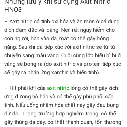
Những lưu ý khi sử dụng Axit Nitric
HNO3
– Axit nitric có tính oxi hóa và ăn mòn ở cả dung
dịch đậm đặc và loãng. Nên rất nguy hiểm cho
con người, bắn vào da, mắt có thể gây bỏng
nặng. Sau khi da tiếp xúc với axit nitric sẽ từ từ
chuyển sang màu vàng. Cuối cùng lớp biểu bì bị ố
vàng sẽ bong ra (do axit nitric và protein tiếp xúc
sẽ gây ra phản ứng xanthin và biến tính).
– Hít phải khí của
axit nitric
lỏng có thể gây kích
ứng đường hô hấp và có thể gây phù phổi cấp
tính. Nếu uống nhầm hóa chất này gây đau bụng
dữ dội. Trong trường hợp nghiêm trọng, có thể
gây thủng dạ dày, co thắt thanh quản, tổn thương