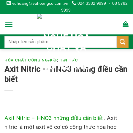
Skip
vuhoang@vuhoangco.com.vn
024 3382 9999
-
08 5782
9999
to
content
HÓA CHẤT CÔNG NGHIỆP
,
TIN TỨC
Axit Nitric – HNO3 những điều cần
biết
Axit Nitric – HNO3 những điều cần biết
.
Axit
nitric là một axit vô cơ có công thức hóa học