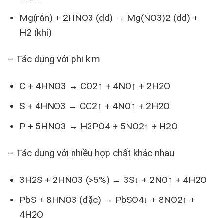
Mg(rắn) + 2HNO3 (dd) → Mg(NO3)2 (dd) +
H2 (khí)
– Tác dụng với phi kim
C + 4HNO3 → CO2↑ + 4NO↑ + 2H2O
S + 4HNO3 → CO2↑ + 4NO↑ + 2H2O
P + 5HNO3 → H3PO4 + 5NO2↑ + H2O
– Tác dụng với nhiều hợp chất khác nhau
3H2S + 2HNO3 (>5%) → 3S↓ + 2NO↑ + 4H2O
PbS + 8HNO3 (đặc) → PbSO4↓ + 8NO2↑ +
4H2O