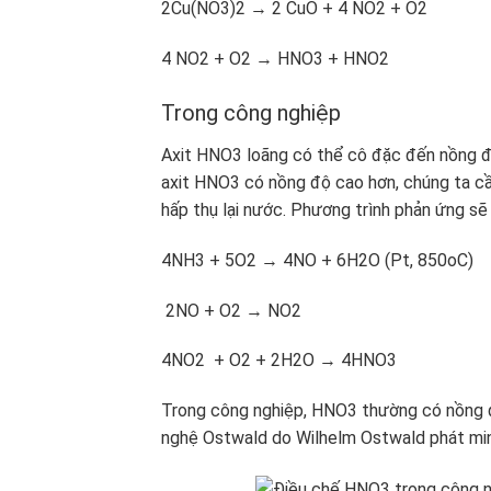
2Cu(NO3)2 → 2 CuO + 4 NO2 + O2
4 NO2 + O2 → HNO3 + HNO2
Trong công nghiệp
Axit HNO3 loãng có thể cô đặc đến nồng 
axit HNO3 có nồng độ cao hơn, chúng ta cần 
hấp thụ lại nước. Phương trình phản ứng sẽ 
4NH3 + 5O2 → 4NO + 6H2O (Pt, 850
o
C)
2NO + O2 → NO2
4NO2 + O2 + 2H2O → 4HNO3
Trong công nghiệp, HNO3 thường có nồng đ
nghệ Ostwald do Wilhelm Ostwald phát min