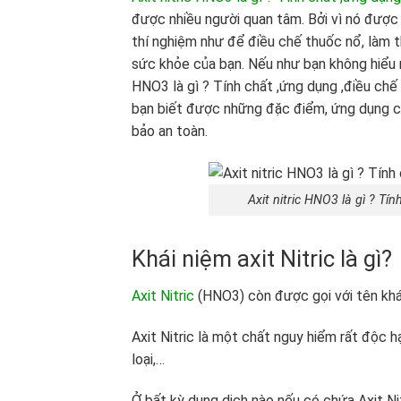
được nhiều người quan tâm. Bởi vì nó được
thí nghiệm như để điều chế thuốc nổ, làm t
sức khỏe của bạn. Nếu như bạn không hiểu rõ
HNO3 là gì ? Tính chất ,ứng dụng ,điều chế
bạn biết được những đặc điểm, ứng dụng củ
bảo an toàn.
Axit nitric HNO3 là gì ? Tí
Khái niệm axit Nitric là gì?
Axit Nitric
(HNO3) còn được gọi với tên khác l
Axit Nitric là một chất nguy hiểm rất độc h
loại,…
Ở bất kỳ dung dịch nào nếu có chứa Axit Nit