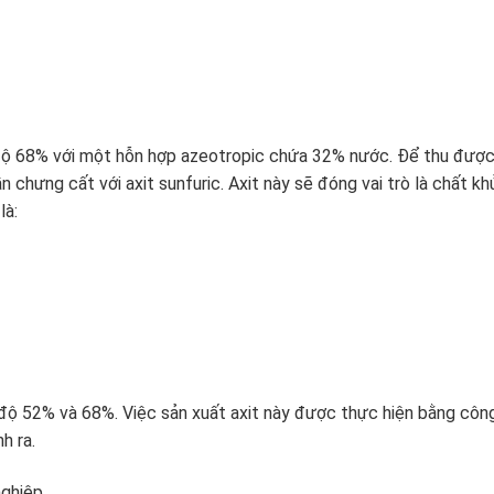
độ 68% với một hỗn hợp azeotropic chứa 32% nước. Để thu đượ
chưng cất với axit sunfuric. Axit này sẽ đóng vai trò là chất kh
là:
ộ 52% và 68%. Việc sản xuất axit này được thực hiện bằng côn
h ra.