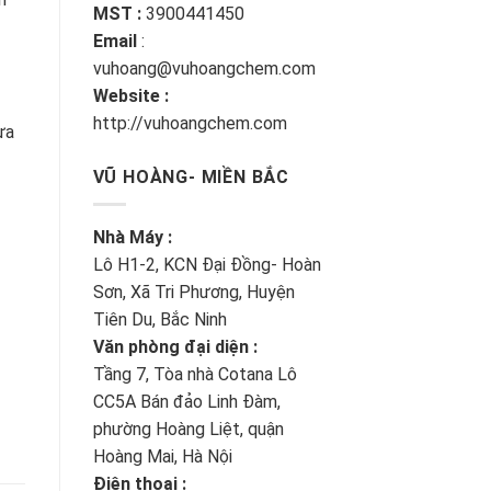
MST :
3900441450
Email
:
vuhoang@vuhoangchem.com
Website :
http://vuhoangchem.com
ưa
VŨ HOÀNG- MIỀN BẮC
Nhà Máy :
Lô H1-2, KCN Đại Đồng- Hoàn
Sơn, Xã Tri Phương, Huyện
Tiên Du, Bắc Ninh
Văn phòng đại diện :
Tầng 7, Tòa nhà Cotana Lô
CC5A Bán đảo Linh Đàm,
phường Hoàng Liệt, quận
Hoàng Mai, Hà Nội
Điện thoại :