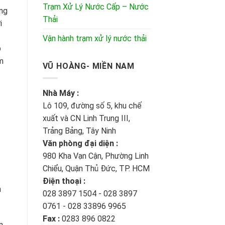
Trạm Xử Lý Nước Cấp – Nước
òng
Thải
i
Vận hành trạm xử lý nước thải
p
m
VŨ HOÀNG- MIỀN NAM
Nhà Máy :
Lô 109, đường số 5, khu chế
xuất và CN Linh Trung III,
Trảng Bảng, Tây Ninh
Văn phòng đại diện :
980 Kha Vạn Cận, Phường Linh
Chiểu, Quận Thủ Đức, TP. HCM
Điện thoại :
m
028 3897 1504 - 028 3897
0761 - 028 33896 9965
Fax :
0283 896 0822
n