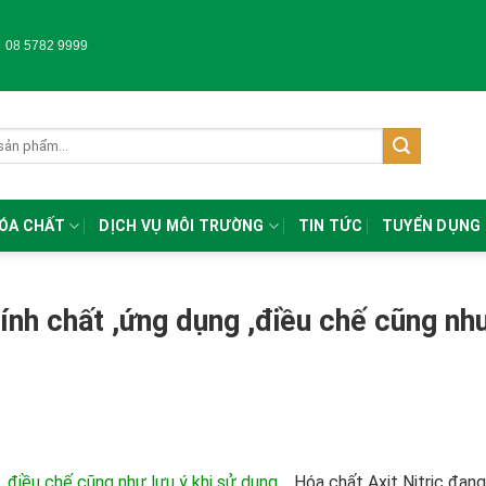
-
08 5782 9999
HÓA CHẤT
DỊCH VỤ MÔI TRƯỜNG
TIN TỨC
TUYỂN DỤNG
Tính chất ,ứng dụng ,điều chế cũng nh
g ,điều chế cũng như lưu ý khi sử dụng
.
Hóa chất Axit Nitric đang