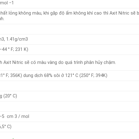
/mol −1
hất lỏng không màu, khi gặp độ ẩm không khí cao thì Axit Nitric sẽ 
nh.
m3, 1.41g/cm3
−44 ° F; 231 K)
h Axit Nitric sẽ có màu vàng do quá trình phân hủy chậm.
81° F; 356K) dung dịch 68% sôi ở 121° C (250° F; 394K)
 (20° C)
 −5 cm 3 / mol
,5° C)