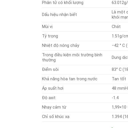
Phân tử có khối lượng
63.012g
Là một c
Dấu hiệu nhận biết
khói mạ
Mùi vị
Chát
Tỷ trọng
1.51g/c
Nhiệt độ nóng chảy
−42 ° C (
Trong điều kiện môi trường bình
Dung dịc
thường
Điểm sôi
83° C (1
Khả năng hòa tan trong nước
Tan tốt
Áp suất hơi
48 mmHg
Độ axit
-1.4
Nhạy cảm từ
1,99×10
Chỉ số khúc xạ
1.394 (16