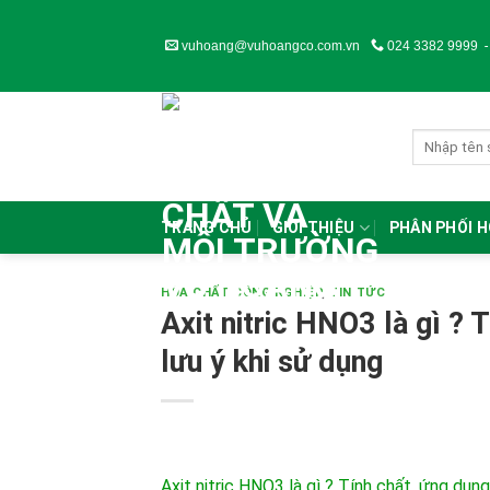
Skip
to
vuhoang@vuhoangco.com.vn
024 3382 9999
content
TRANG CHỦ
GIỚI THIỆU
PHÂN PHỐI 
HÓA CHẤT CÔNG NGHIỆP
,
TIN TỨC
Axit nitric HNO3 là gì ? 
lưu ý khi sử dụng
Axit nitric HNO3 là gì ? Tính chất ,ứng dụn