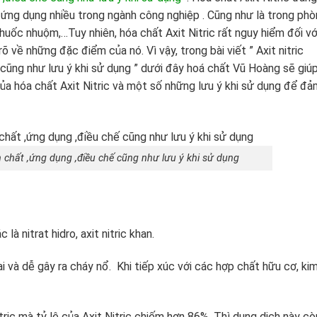
 ứng dụng nhiều trong ngành công nghiệp . Cũng như là trong ph
huốc nhuộm,…Tuy nhiên, hóa chất Axit Nitric rất nguy hiểm đối vớ
 về những đặc điểm của nó. Vì vậy, trong bài viết ” Axit nitric
 cũng như lưu ý khi sử dụng ” dưới đây hoá chất Vũ Hoàng sẽ giú
a hóa chất Axit Nitric và một số những lưu ý khi sử dụng để đả
nh chất ,ứng dụng ,điều chế cũng như lưu ý khi sử dụng
à nitrat hidro, axit nitric khan.
ại và dễ gây ra cháy nổ. Khi tiếp xúc với các hợp chất hữu cơ, ki
ric mà tỷ lệ của Axit Nitric chiếm hơn 86%. Thì dung dịch này cò