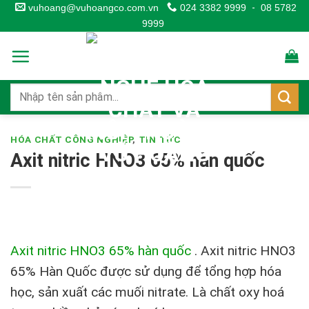
Skip
vuhoang@vuhoangco.com.vn
024 3382 9999
-
08 5782
9999
to
content
HÓA CHẤT CÔNG NGHIỆP
,
TIN TỨC
Axit nitric HNO3 65% hàn quốc
Axit nitric HNO3 65% hàn quốc
.
Axit nitric HNO3
65% Hàn Quốc được sử dụng để tổng hợp hóa
học, sản xuất các muối nitrate. Là chất oxy hoá