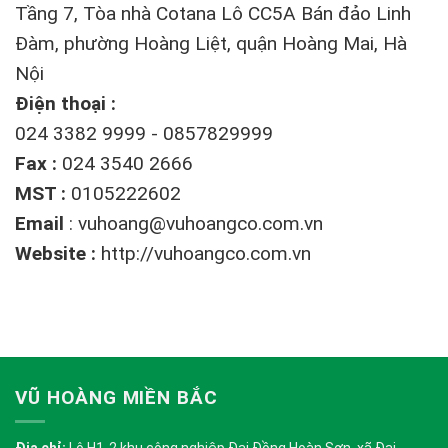
Tầng 7, Tòa nhà Cotana Lô CC5A Bán đảo Linh
Đàm, phường Hoàng Liệt, quận Hoàng Mai, Hà
Nội
Điện thoại :
024 3382 9999 - 0857829999
Fax :
024 3540 2666
MST :
0105222602
Email
:
vuhoang@vuhoangco.com.vn
Website :
http://vuhoangco.com.vn
VŨ HOÀNG MIỀN BẮC
Địa chỉ:
Lô H1-2 khu công nghiệp Đại Đồng Hoàn Sơn, xã Đại