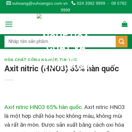
Skip
vuhoang@vuhoangco.com.vn
024 3382 9999
-
08 5782
9999
to
content
HÓA CHẤT CÔNG NGHIỆP
,
TIN TỨC
Axit nitric (HNO3) 65% hàn quốc
Axit nitric HNO3 65% hàn quốc
. Axit nitric HNO3
là một hợp chất hóa học không màu, không mùi
và rất ăn mòn. Được sản xuất bằng cách oxi hóa