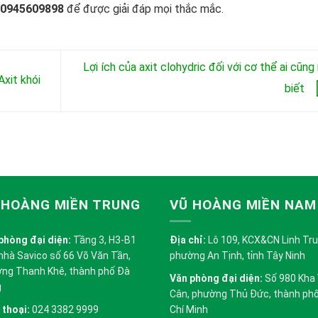
 0945609898
để được giải đáp mọi thắc mắc.
Lợi ích của axit clohydric đối với cơ thể ai cũng
Axit khói
biết
 HOÀNG MIỀN TRUNG
VŨ HOÀNG MIỀN NAM
phòng đại diện:
Tầng 3, H3-B1
Địa chỉ:
Lô 109, KCX&CN Linh Trung
nhà Savico số 66 Võ Văn Tần,
phường An Tịnh, tỉnh Tây Ninh
ng Thanh Khê, thành phố Đà
Văn phòng đại diện:
Số 980 Kha
g
Cân, phường Thủ Đức, thành ph
 thoại:
024 3382 9999
Chí Minh