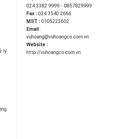
024 3382 9999 - 0857829999
Fax :
024 3540 2666
MST :
0105222602
Email
:
vuhoang@vuhoangco.com.vn
Website :
ử lý
http://vuhoangco.com.vn
ông