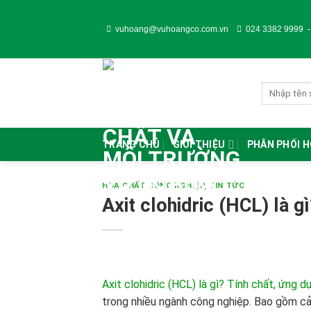
Skip
to
vuhoang@vuhoangco.com.vn
024 3382 9999
content
TRANG CHỦ
GIỚI THIỆU
PHÂN PHỐI 
HÓA CHẤT CÔNG NGHIỆP
,
TIN TỨC
Axit clohidric (HCL) là g
Axit clohidric (HCL) là gì? Tính chất, ứng d
trong nhiều ngành công nghiệp. Bao gồm cả