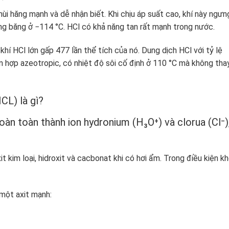
mùi hăng mạnh và dễ nhận biết. Khi chịu áp suất cao, khí này ngưn
ng băng ở −114 °C. HCl có khả năng tan rất mạnh trong nước.
khí HCl lớn gấp 477 lần thể tích của nó. Dung dịch HCl với tỷ lệ
n hợp azeotropic, có nhiệt độ sôi cố định ở 110 °C mà không tha
CL) là gì?
hoàn toàn thành ion hydronium (H₃O⁺) và clorua (Cl⁻)
it kim loại, hidroxit và cacbonat khi có hơi ẩm. Trong điều kiện kh
 một axit mạnh: