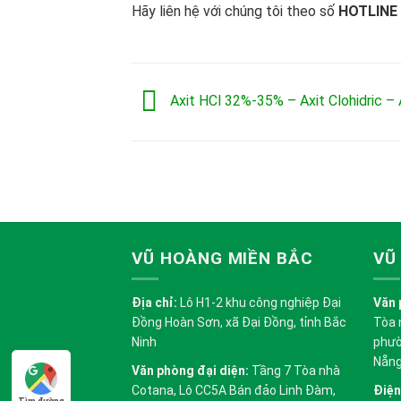
Hãy liên hệ với chúng tôi theo số
HOTLINE
Axit HCl 32%-35% – Axit Clohidric – 
VŨ HOÀNG MIỀN BẮC
VŨ
Địa chỉ:
Lô H1-2 khu công nghiệp Đại
Văn 
Đồng Hoàn Sơn, xã Đại Đồng, tỉnh Bắc
Tòa 
Ninh
phườ
Nẵn
Văn phòng đại diện:
Tầng 7 Tòa nhà
Cotana, Lô CC5A Bán đảo Linh Đàm,
Điện