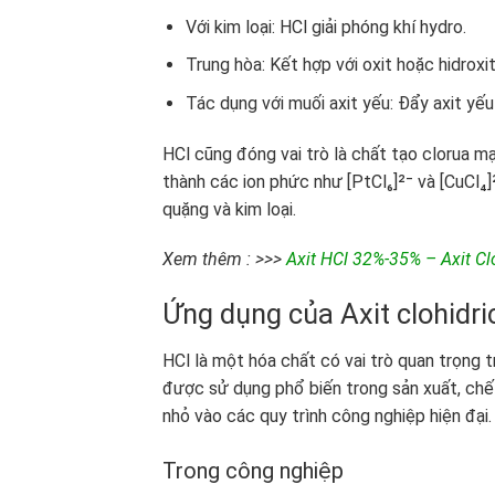
Với kim loại: HCl giải phóng khí hydro.
Trung hòa: Kết hợp với oxit hoặc hidroxit
Tác dụng với muối axit yếu: Đẩy axit yếu 
HCl cũng đóng vai trò là chất tạo clorua mạ
thành các ion phức như [PtCl₆]²⁻ và [CuCl₄
quặng và kim loại.
Xem thêm : >>>
Axit HCl 32%-35% – Axit Clo
Ứng dụng của Axit clohidri
HCl là một hóa chất có vai trò quan trọng 
được sử dụng phổ biến trong sản xuất, chế
nhỏ vào các quy trình công nghiệp hiện đại. 
Trong công nghiệp