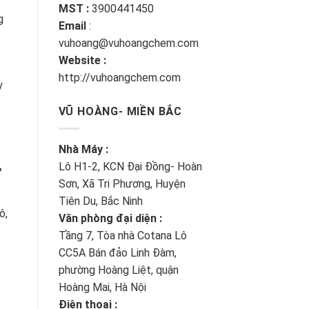
MST :
3900441450
g
Email
:
vuhoang@vuhoangchem.com
Website :
http://vuhoangchem.com
y
VŨ HOÀNG- MIỀN BẮC
Nhà Máy :
,
Lô H1-2, KCN Đại Đồng- Hoàn
Sơn, Xã Tri Phương, Huyện
Tiên Du, Bắc Ninh
ô,
Văn phòng đại diện :
Tầng 7, Tòa nhà Cotana Lô
CC5A Bán đảo Linh Đàm,
phường Hoàng Liệt, quận
Hoàng Mai, Hà Nội
Điện thoại :