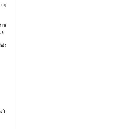
ụng
o ra
ua.
chất
hất