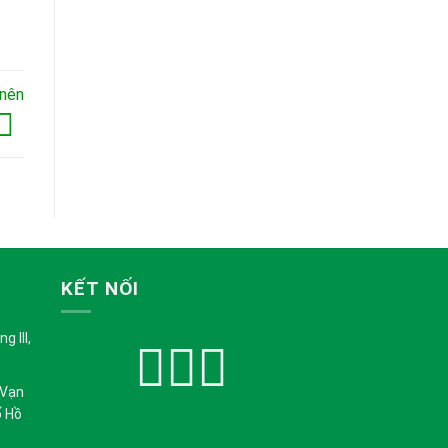
 nên
KẾT NỐI
 III,
 Vạn
ố Hồ