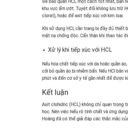
Để bảo quản HCL một cách tốt nhất, bạn nên
khu vực ẩm ướt. Tuyệt đối không lưu trữ H
clorat), hoặc để axit tiếp xúc với kim loại.
Khi sử dụng HCl, cần trang bị đầy đủ thiết 
mặt nạ chống độc. Cẩn thận khi thao tác để 
Xử lý khi tiếp xúc với HCL
Nếu hóa chất tiếp xúc với da hoặc quần áo
cởi bỏ quần áo bị nhiễm bẩn. Nếu HCl bắn 
phút và đến cơ sở y tế gần nhất để được ki
Kết luận
Axit clohidric (HCL) không chỉ quan trọng t
học. Nên việc hiểu rõ tính chất và ứng dụng
Hoàng đã có thể giải đáp các thắc mắc của 