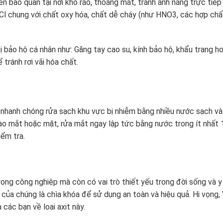
 bảo quản tại nơi khô ráo, thoáng mát, tránh ánh nắng trực tiếp
Cl chung với chất oxy hóa, chất dễ cháy (như HNO3, các hợp chấ
bị bảo hộ cá nhân như: Găng tay cao su, kính bảo hộ, khẩu trang h
tránh rơi vãi hóa chất.
, nhanh chóng rửa sạch khu vực bị nhiễm bằng nhiều nước sạch và
vào mắt hoặc mặt, rửa mắt ngay lập tức bằng nước trong ít nhất 
ểm tra.
rong công nghiệp mà còn có vai trò thiết yếu trong đời sống và y
 của chúng là chìa khóa để sử dụng an toàn và hiệu quả. Hi vọng,
các bạn về loai axit này.