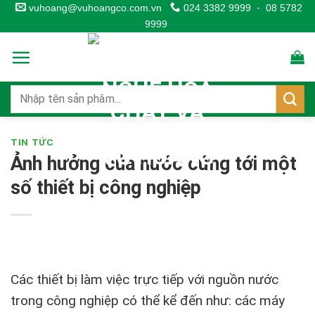
Skip
vuhoang@vuhoangco.com.vn
024 3382 9999
-
08 5782
9999
to
content
TIN TỨC
Ảnh hưởng của nước cứng tới một
số thiết bị công nghiệp
Các thiết bị làm việc trực tiếp với nguồn nước
trong công nghiệp có thể kể đến như: các máy