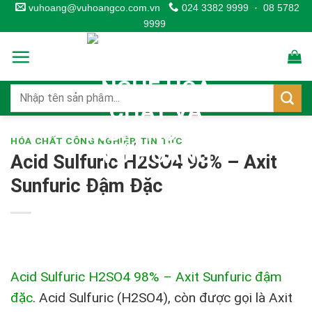
Skip
vuhoang@vuhoangco.com.vn
024 3382 9999
-
08 5782
9999
to
content
HÓA CHẤT CÔNG NGHIỆP
,
TIN TỨC
Acid Sulfuric H2SO4 98% – Axit
Sunfuric Đậm Đặc
Acid Sulfuric H2SO4 98% – Axit Sunfuric đậm
đặc
.
Acid Sulfuric (H2SO4), còn được gọi là Axit