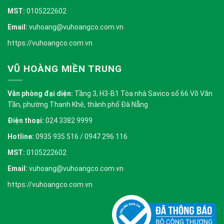
MST:
0105222602
Email:
vuhoang@vuhoangco.com.vn
https://vuhoangco.com.vn
VŨ HOÀNG MIỀN TRUNG
Văn phòng đại diện:
Tầng 3, H3-B1 Tòa nhà Savico số 66 Võ Văn
Tần, phường Thanh Khê, thành phố Đà Nẵng
Điện thoại:
024 3382 9999
Hotline:
0935 935 516 / 0947 296 116
MST:
0105222602
Email:
vuhoang@vuhoangco.com.vn
https://vuhoangco.com.vn