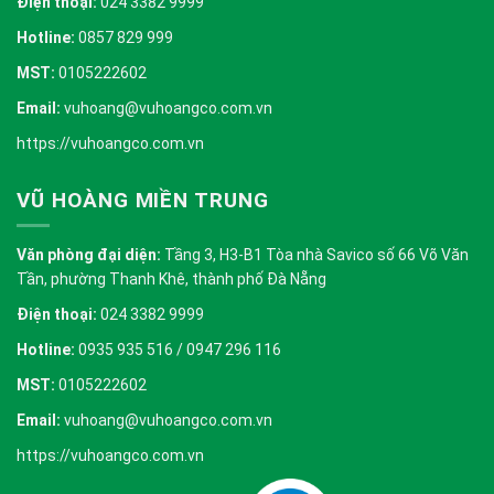
Điện thoại:
024 3382 9999
Hotline:
0857 829 999
MST:
0105222602
Email:
vuhoang@vuhoangco.com.vn
https://vuhoangco.com.vn
VŨ HOÀNG MIỀN TRUNG
Văn phòng đại diện:
Tầng 3, H3-B1 Tòa nhà Savico số 66 Võ Văn
Tần, phường Thanh Khê, thành phố Đà Nẵng
Điện thoại:
024 3382 9999
Hotline:
0935 935 516 / 0947 296 116
MST:
0105222602
Email:
vuhoang@vuhoangco.com.vn
https://vuhoangco.com.vn