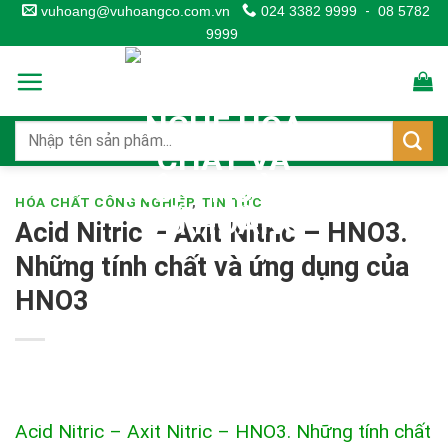
Skip
vuhoang@vuhoangco.com.vn
024 3382 9999
-
08 5782
9999
to
content
HÓA CHẤT CÔNG NGHIỆP
,
TIN TỨC
Acid Nitric – Axit Nitric – HNO3.
Những tính chất và ứng dụng của
HNO3
Acid Nitric – Axit Nitric – HNO3. Những tính chất