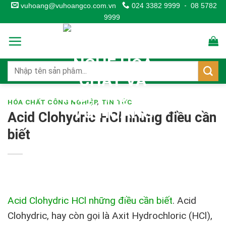
Skip
vuhoang@vuhoangco.com.vn
024 3382 9999
-
08 5782
9999
to
content
HÓA CHẤT CÔNG NGHIỆP
,
TIN TỨC
Acid Clohydric HCl những điều cần
biết
Acid Clohydric HCl những điều cần biết
.
Acid
Clohydric, hay còn gọi là Axit Hydrochloric (HCl),