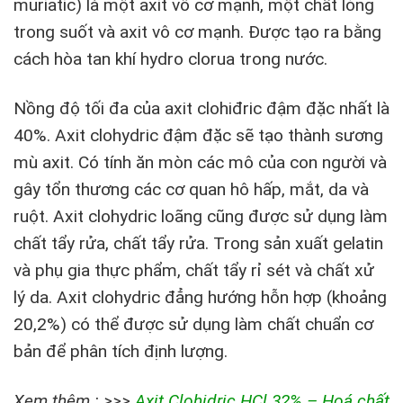
muriatic) là một axit vô cơ mạnh, một chất lỏng
trong suốt và axit vô cơ mạnh. Được tạo ra bằng
cách hòa tan khí hydro clorua trong nước.
Nồng độ tối đa của axit clohiđric đậm đặc nhất là
40%. Axit clohydric đậm đặc sẽ tạo thành sương
mù axit. Có tính ăn mòn các mô của con người và
gây tổn thương các cơ quan hô hấp, mắt, da và
ruột. Axit clohydric loãng cũng được sử dụng làm
chất tẩy rửa, chất tẩy rửa. Trong sản xuất gelatin
và phụ gia thực phẩm, chất tẩy rỉ sét và chất xử
lý da. Axit clohydric đẳng hướng hỗn hợp (khoảng
20,2%) có thể được sử dụng làm chất chuẩn cơ
bản để phân tích định lượng.
Xem thêm : >>>
Axit Clohidric HCl 32% – Hoá chất