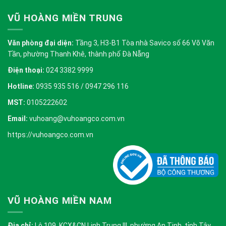
VŨ HOÀNG MIỀN TRUNG
Văn phòng đại diện:
Tầng 3, H3-B1 Tòa nhà Savico số 66 Võ Văn
Tần, phường Thanh Khê, thành phố Đà Nẵng
Điện thoại:
024 3382 9999
Hotline:
0935 935 516 / 0947 296 116
MST:
0105222602
Email:
vuhoang@vuhoangco.com.vn
https://vuhoangco.com.vn
VŨ HOÀNG MIỀN NAM
Địa chỉ:
Lô 109, KCX&CN Linh Trung III, phường An Tịnh, tỉnh Tây