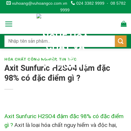
Skip
vuhoang@vuhoangco.com.vn
024 3382 9999
-
08 5782
9999
to
content
HÓA CHẤT CÔNG NGHIỆP
,
TIN TỨC
Axit Sunfuric H2SO4 đậm đặc
98% có đặc điểm gì ?
Axit Sunfuric H2SO4 đậm đặc 98% có đặc điểm
gì ?
Axit là loại hóa chất nguy hiểm và độc hại,