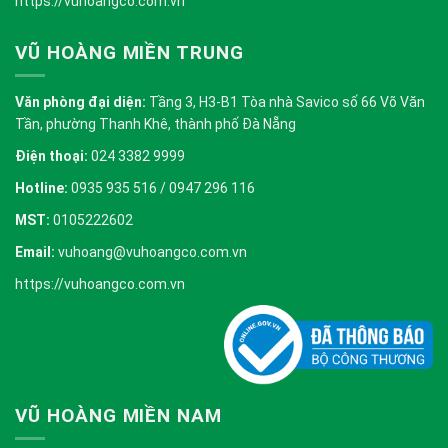
https://vuhoangco.com.vn
VŨ HOÀNG MIỀN TRUNG
Văn phòng đại diện:
Tầng 3, H3-B1 Tòa nhà Savico số 66 Võ Văn
Tần, phường Thanh Khê, thành phố Đà Nẵng
Điện thoại:
024 3382 9999
Hotline:
0935 935 516 / 0947 296 116
MST:
0105222602
Email:
vuhoang@vuhoangco.com.vn
https://vuhoangco.com.vn
VŨ HOÀNG MIỀN NAM