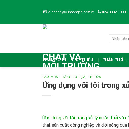
Skip
to
vuhoang@vuhoangco.com.vn
024 3382 9999
content
TRANG CHỦ
GIỚI THIỆU
PHÂN PHỐI 
HÓA CHẤT CÔNG NGHIỆP
,
TIN TỨC
Ứng dụng vôi tôi trong x
Ứng dụng vôi tôi trong xử lý nước thải và 
thải, sản xuất công nghiệp và đời sống qua