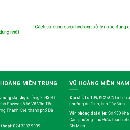
Cách sử dụng canxi hydroxit xử lý nước đúng 
 dụng nhất
 HOÀNG MIỀN TRUNG
VŨ HOÀNG MIỀN NAM
phòng đại diện:
Tầng 3, H3-B1
Địa chỉ:
Lô 109, KCX&CN Linh Trung
nhà Savico số 66 Võ Văn Tần,
phường An Tịnh, tỉnh Tây Ninh
ng Thanh Khê, thành phố Đà
Văn phòng đại diện:
Số 980 Kha
g
Cân, phường Thủ Đức, thành ph
 thoại:
024 3382 9999
Chí Minh