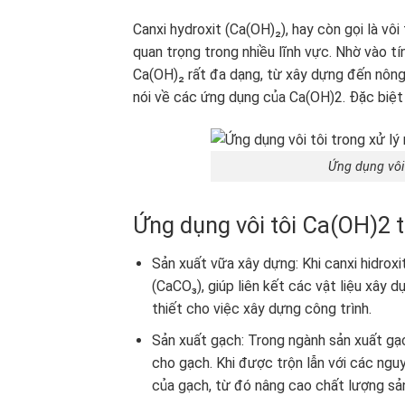
Canxi hydroxit (Ca(OH)₂), hay còn gọi là vô
quan trọng trong nhiều lĩnh vực. Nhờ vào t
Ca(OH)₂ rất đa dạng, từ xây dựng đến nông
nói về các ứng dụng của Ca(OH)2. Đặc biệt 
Ứng dụng vôi 
Ứng dụng vôi tôi Ca(OH)2 
Sản xuất vữa xây dựng: Khi canxi hidrox
(CaCO₃), giúp liên kết các vật liệu xây d
thiết cho việc xây dựng công trình.
Sản xuất gạch: Trong ngành sản xuất gạc
cho gạch. Khi được trộn lẫn với các nguy
của gạch, từ đó nâng cao chất lượng sả