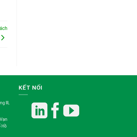
cách
KẾT NỐI
 III,
 Vạn
ố Hồ