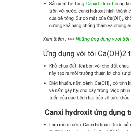
Sản xuất bê tông:
Canxi hidroxit
cũng là 
trộn với nước, canxi hidroxit hình thành
của bê tông. Sự có mặt của Ca(OH)₂ khôn
cường khả năng chống thấm và chống ă
Xem thêm : >>>
Những ứng dụng vượt trội 
Ứng dụng vôi tôi Ca(OH)2 
Khử chua đất: Khi bón vôi cho đất chua, c
này tạo ra môi trường thuận lợi cho sự p
Diệt khuẩn, nấm bệnh: Ca(OH)₂ có tính k
và nấm gây hại cho cây trồng. Việc phun 
triển của các bệnh hại, bảo vệ sức khỏe
Canxi hydroxit ứng dụng t
Làm mềm nước: Canxi hidroxit được sử 