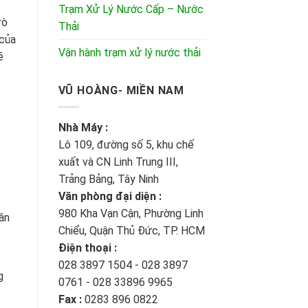
Trạm Xử Lý Nước Cấp – Nước
rò
Thải
 của
Vận hành trạm xử lý nước thải
ẽ
VŨ HOÀNG- MIỀN NAM
Nhà Máy :
Lô 109, đường số 5, khu chế
xuất và CN Linh Trung III,
Trảng Bảng, Tây Ninh
Văn phòng đại diện :
980 Kha Vạn Cận, Phường Linh
cần
Chiểu, Quận Thủ Đức, TP. HCM
Điện thoại :
028 3897 1504 - 028 3897
g
0761 - 028 33896 9965
Fax :
0283 896 0822