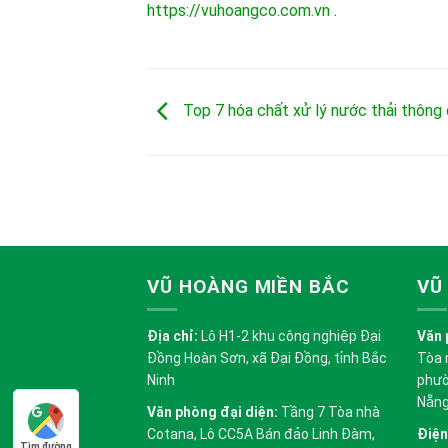
https://vuhoangco.com.vn
.
Top 7 hóa chất xử lý nước thải thông
VŨ HOÀNG MIỀN BẮC
VŨ
Địa chỉ:
Lô H1-2 khu công nghiệp Đại
Văn 
Đồng Hoàn Sơn, xã Đại Đồng, tỉnh Bắc
Tòa 
Ninh
phườ
Nẵn
Văn phòng đại diện:
Tầng 7 Tòa nhà
Cotana, Lô CC5A Bán đảo Linh Đàm,
Điện
Tìm đường