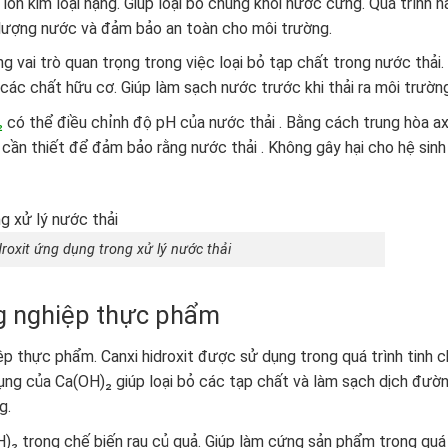
ion kim loại nặng. Giúp loại bỏ chúng khỏi nước cứng. Quá trình n
t lượng nước và đảm bảo an toàn cho môi trường.
ng vai trò quan trọng trong việc loại bỏ tạp chất trong nước thải.
các chất hữu cơ. Giúp làm sạch nước trước khi thải ra môi trường
₂
có thể điều chỉnh độ pH của nước thải . Bằng cách trung hòa axi
cần thiết để đảm bảo rằng nước thải . Không gây hại cho hệ sinh
roxit ứng dụng trong xử lý nước thải
ng nghiệp thực phẩm
p thực phẩm. Canxi hidroxit được sử dụng trong quá trình tinh 
ng của Ca(OH)₂ giúp loại bỏ các tạp chất và làm sạch dịch đườn
g.
H)₂ trong chế biến rau củ quả. Giúp làm cứng sản phẩm trong quá