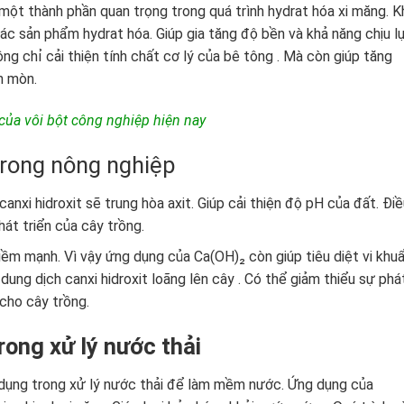
một thành phần quan trọng trong quá trình hydrat hóa xi măng. K
 các sản phẩm hydrat hóa. Giúp gia tăng độ bền và khả năng chịu l
g chỉ cải thiện tính chất cơ lý của bê tông . Mà còn giúp tăng
n mòn.
của vôi bột công nghiệp hiện nay
trong nông nghiệp
anxi hidroxit sẽ trung hòa axit. Giúp cải thiện độ pH của đất. Điề
hát triển của cây trồng.
iềm mạnh. Vì vậy ứng dụng của Ca(OH)₂ còn giúp tiêu diệt vi khu
dung dịch canxi hidroxit loãng lên cây . Có thể giảm thiểu sự phá
 cho cây trồng.
rong xử lý nước thải
dụng trong xử lý nước thải để làm mềm nước. Ứng dụng của