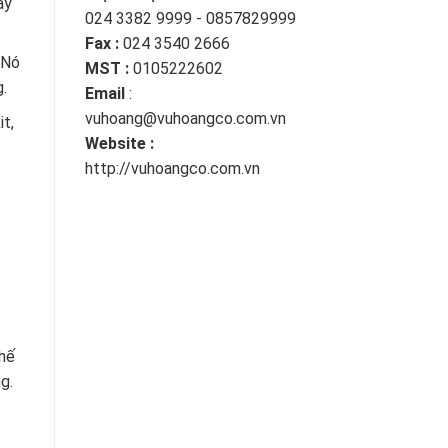
ày
024 3382 9999 - 0857829999
Fax :
024 3540 2666
 Nó
MST :
0105222602
.
Email
:
vuhoang@vuhoangco.com.vn
t,
Website :
http://vuhoangco.com.vn
chế
g.