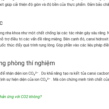
oxit giúp cải thiện độ giòn và độ bền của thực phẩm. Đảm bảo ch
c
ng nha khoa như một chất chống lại các tác nhân gây sâu răng. 
hỗ trợ điều trị các vấn đề răng miệng. Bên cạnh đó, canxi hidroxit
ốc thúc đẩy quá trình rụng lông. Góp phần vào các liệu pháp điề
ng phòng thí nghiệm
để nhận diện ion CO₃²⁻ . Do khả năng tạo ra kết tủa canxi cacbo
ịnh sự hiện diện của ion CO₃²⁻ . Mà còn chứng minh tính chất củ
phản ứng với CO2 không?