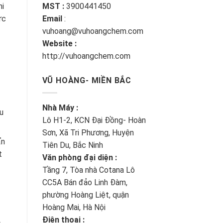
hi
MST :
3900441450
ực
Email
:
vuhoang@vuhoangchem.com
Website :
http://vuhoangchem.com
VŨ HOÀNG- MIỀN BẮC
Nhà Máy :
u
Lô H1-2, KCN Đại Đồng- Hoàn
Sơn, Xã Tri Phương, Huyện
ẩn
Tiên Du, Bắc Ninh
t
Văn phòng đại diện :
Tầng 7, Tòa nhà Cotana Lô
CC5A Bán đảo Linh Đàm,
phường Hoàng Liệt, quận
Hoàng Mai, Hà Nội
Điện thoại :