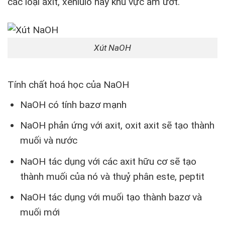
các loại axit, xenlulo hay khu vực ẩm ướt.
Xút NaOH
Tính chất hoá học của NaOH
NaOH có tính bazơ mạnh
NaOH phản ứng với axit, oxit axit sẽ tạo thành
muối và nước
NaOH tác dụng với các axit hữu cơ sẽ tạo
thành muối của nó và thuỷ phân este, peptit
NaOH tác dụng với muối tạo thành bazơ và
muối mới