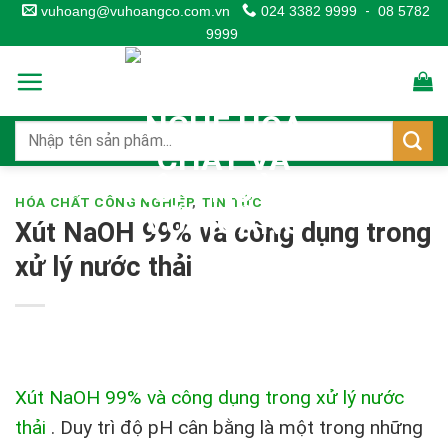
Skip
vuhoang@vuhoangco.com.vn
024 3382 9999
-
08 5782
9999
to
content
HÓA CHẤT CÔNG NGHIỆP
,
TIN TỨC
Xút NaOH 99% và công dụng trong
xử lý nước thải
Xút NaOH 99% và công dụng trong xử lý nước
thải
.
Duy trì độ pH cân bằng là một trong những