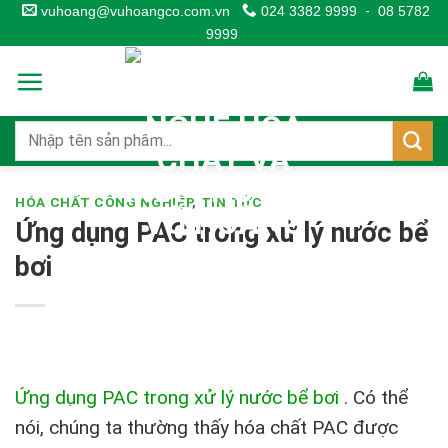
Skip
vuhoang@vuhoangco.com.vn
024 3382 9999
-
08 5782
9999
to
content
HÓA CHẤT CÔNG NGHIỆP
,
TIN TỨC
Ứng dụng PAC trong xử lý nước bể
bơi
Ứng dụng PAC trong xử lý nước bể bơi
.
Có thể
nói, chúng ta thường thấy hóa chất PAC được