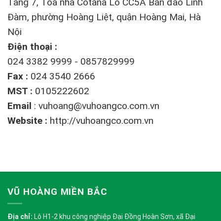
Tầng 7, Tòa nhà Cotana Lô CC5A Bán đảo Linh
Đàm, phường Hoàng Liệt, quận Hoàng Mai, Hà
Nội
Điện thoại :
024 3382 9999 - 0857829999
Fax :
024 3540 2666
MST :
0105222602
Email
:
vuhoang@vuhoangco.com.vn
Website :
http://vuhoangco.com.vn
VŨ HOÀNG MIỀN BẮC
Địa chỉ:
Lô H1-2 khu công nghiệp Đại Đồng Hoàn Sơn, xã Đại