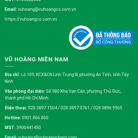
Email:
vuhoang@vuhoangco.com.vn
https://vuhoangco.com.vn
VŨ HOÀNG MIỀN NAM
Địa chỉ:
Lô 109, KCX&CN Linh Trung III, phường An Tịnh, tỉnh Tây
Ninh
Văn phòng đại diện:
Số 980 Kha Vạn Cân, phường Thủ Đức,
thành phố Hồ Chí Minh
Điện thoại:
028 3897 1504 / 028 3897 0761 / 028 3896 9965
Hotline:
0901 866 860
MST:
3900441450
Email:
vuhoang@vuhoangchem.com