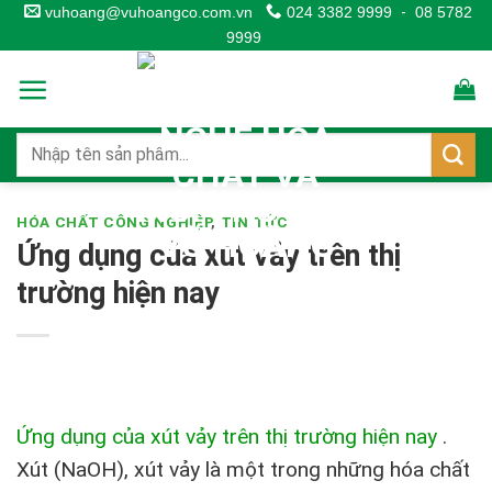
Skip
vuhoang@vuhoangco.com.vn
024 3382 9999
-
08 5782
9999
to
content
HÓA CHẤT CÔNG NGHIỆP
,
TIN TỨC
Ứng dụng của xút vảy trên thị
trường hiện nay
Ứng dụng của xút vảy trên thị trường hiện nay
.
Xút (NaOH), xút vảy là một trong những hóa chất