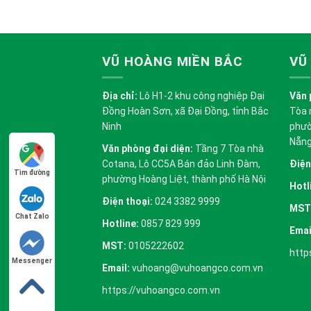
VŨ HOÀNG MIỀN BẮC
VŨ
Địa chỉ:
Lô H1-2 khu công nghiệp Đại
Văn 
Đồng Hoàn Sơn, xã Đại Đồng, tỉnh Bắc
Tòa 
Ninh
phườ
Nẵn
Văn phòng đại diện:
Tầng 7 Tòa nhà
Cotana, Lô CC5A Bán đảo Linh Đàm,
Điện
Tìm đường
phường Hoàng Liệt, thành phố Hà Nội
Hotl
Điện thoại:
024 3382 9999
MST
Chat Zalo
Hotline:
0857 829 999
Emai
MST:
0105222602
http
Messenger
Email:
vuhoang@vuhoangco.com.vn
https://vuhoangco.com.vn