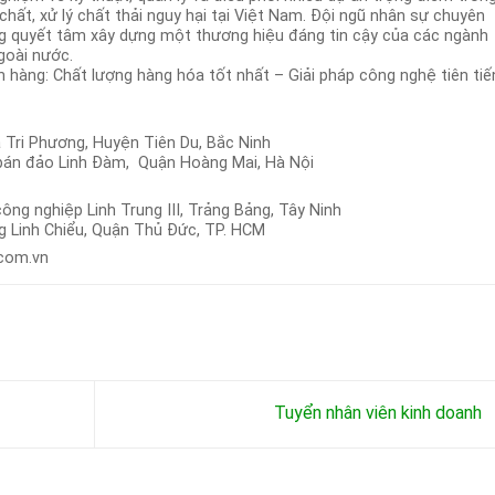
hất, xử lý chất thải nguy hại tại Việt Nam. Đội ngũ nhân sự chuyên
ng quyết tâm xây dựng một thương hiệu đáng tin cậy của các ngành
goài nước.
 hàng: Chất lượng hàng hóa tốt nhất – Giải pháp công nghệ tiên tiế
 Tri Phương, Huyện Tiên Du, Bắc Ninh
 bán đảo Linh Đàm, Quận Hoàng Mai, Hà Nội
công nghiệp Linh Trung III, Trảng Bảng, Tây Ninh
g Linh Chiểu, Quận Thủ Đức, TP. HCM
com.vn
Tuyển nhân viên kinh doanh