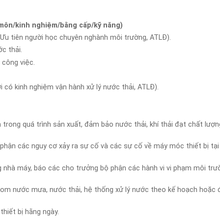
 môn/kinh nghiệm/bằng cấp/kỹ năng)
Ưu tiên người học chuyên nghành môi trường, ATLĐ).
c thải.
 công việc.
́ kinh nghiệm vận hành xử lý nước thải, ATLĐ).
nh trong quá trình sản xuất, đảm bảo nước thải, khí thải đạt chất lượn
 phận các nguy cơ xảy ra sự cố và các sự cố về máy móc thiết bị tại
ng nhà máy, báo các cho trưởng bộ phận các hành vi vi phạm môi trư
 gom nước mưa, nước thải, hệ thống xử lý nước theo kế hoạch hoặc 
thiết bị hằng ngày.