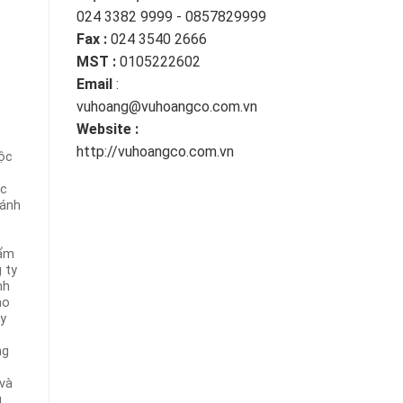
024 3382 9999 - 0857829999
Fax :
024 3540 2666
MST :
0105222602
Email
:
vuhoang@vuhoangco.com.vn
Website :
http://vuhoangco.com.vn
uộc
ợc
đánh
hẩm
 ty
nh
ao
uy
ng
 và
g