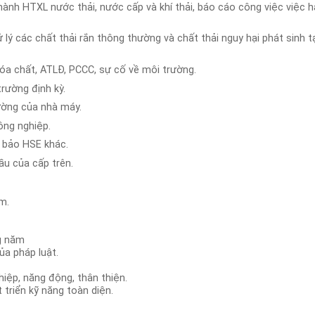
ành HTXL nước thải, nước cấp và khí thải, báo cáo công việc việc 
̉ lý các chất thải rắn thông thường và chất thải nguy hại phát sinh ta
̉ hóa chất, ATLĐ, PCCC, sự cố về môi trường.
rường định kỳ.
ường của nhà máy.
ông nghiệp.
 bảo HSE khác.
ầu của cấp trên.
m.
g năm
a pháp luật.
hiệp, năng động, thân thiện.
 triển kỹ năng toàn diện.