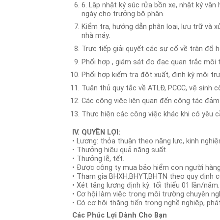
6. Lập nhật ký súc rửa bồn xe, nhật ký vận h
ngày cho trưởng bộ phận.
Kiểm tra, hướng dẫn phân loại, lưu trữ và xư
nhà máy.
Trực tiếp giải quyết các sự cố về tràn đô
Phối hợp , giám sát đo đạc quan trắc môi t
Phối hợp kiểm tra đột xuất, định kỳ môi tr
Tuân thủ quy tắc về ATLĐ, PCCC, vệ sinh c
Các công việc liên quan đến công tác đảm
Thực hiện các công việc khác khi có yêu c
IV. QUYỀN LỢI:
• Lương: thỏa thuận theo năng lực, kinh nghiệ
• Thưởng hiệu quả năng suất.
• Thưởng lễ, tết.
• Được công ty mua bảo hiểm con người hàn
• Tham gia BHXH,BHYT,BHTN theo quy định củ
• Xét tăng lương định kỳ: tối thiểu 01 lần/năm.
• Cơ hội làm việc trong môi trường chuyên ng
• Có cơ hội thăng tiến trong nghề nghiệp, phát
Các Phúc Lợi Dành Cho Bạn