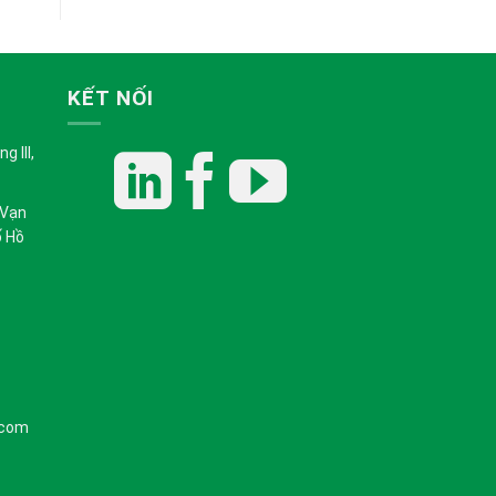
KẾT NỐI
 III,
 Vạn
ố Hồ
.com