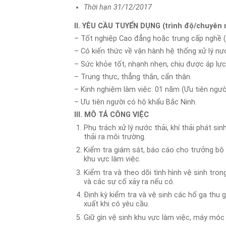
Thời hạn 31/12/2017
II. YÊU CẦU TUYỂN DỤNG (trình độ/chuyên
– Tốt nghiệp Cao đẳng hoặc trung cấp nghề (
– Có kiến thức về vận hành hệ thống xử lý nướ
– Sức khỏe tốt, nhạnh nhẹn, chịu được áp lực
– Trung thực, thẳng thắn, cẩn thận.
– Kinh nghiệm làm việc: 01 năm (Ưu tiên người co
– Ưu tiên người có hộ khẩu Bắc Ninh.
III. MÔ TẢ CÔNG VIỆC
Phụ trách xử lý nước thải, khí thải phát si
thải ra môi trường.
Kiểm tra giám sát, báo cáo cho trưởng bộ
khu vực làm việc.
Kiểm tra và theo dõi tình hình vệ sinh tro
và các sự cố xảy ra nếu có.
Định kỳ kiểm tra và vệ sinh các hố ga thu
xuất khi có yêu cầu.
Giữ gìn vệ sinh khu vực làm việc, máy móc 