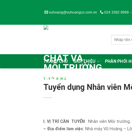
Skip
to
vuhoang@vuhoangco.com.vn
024 3382 9999
content
TRANG CHỦ
GIỚI THIỆU
PHÂN PHỐI 
TUYỂN DỤNG
Tuyển dụng Nhân viên M
I.
VỊ TRÍ CẦN TUYỂN
: Nhân viên Môi trường;
– Địa điểm làm việc
: Nhà máy Vũ Hoàng – Lô