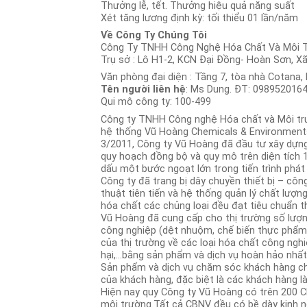
Thưởng lễ, tết. Thưởng hiệu quả năng suất
Xét tăng lương định kỳ: tối thiểu 01 lần/năm
Về Công Ty Chúng Tôi
Công Ty TNHH Công Nghệ Hóa Chất Và Môi 
Trụ sở : Lô H1-2, KCN Đại Đồng- Hoàn Sơn, Xã
Văn phòng đại diện : Tầng 7, tòa nhà Cotana
Tên người liên hệ
: Ms Dung. ĐT: 0989520164
Qui mô công ty: 100-499
Công ty TNHH Công nghệ Hóa chất và Môi trườ
hệ thống Vũ Hoàng Chemicals & Environments 
3/2011, Công ty Vũ Hoàng đã đầu tư xây dựn
quy hoạch đồng bộ và quy mô trên diện tích 
dấu một bước ngoạt lớn trong tiến trình phát 
Công ty đã trang bị dây chuyền thiết bị – côn
thuật tiên tiến và hệ thống quản lý chất lượ
hóa chất các chủng loại đều đạt tiêu chuẩn 
Vũ Hoàng đã cung cấp cho thị trường số lượn
công nghiệp (dệt nhuộm, chế biến thực phẩm,
của thị trường về các loại hóa chất công nghiệ
hại,…bằng sản phẩm và dịch vụ hoàn hảo nhất
Sản phẩm và dịch vụ chăm sóc khách hàng ch
của khách hàng, đặc biệt là các khách hàng l
Hiện nay quy Công ty Vũ Hoàng có trên 200 C
môi trường.Tất cả CBNV đều có bề dày kinh ng