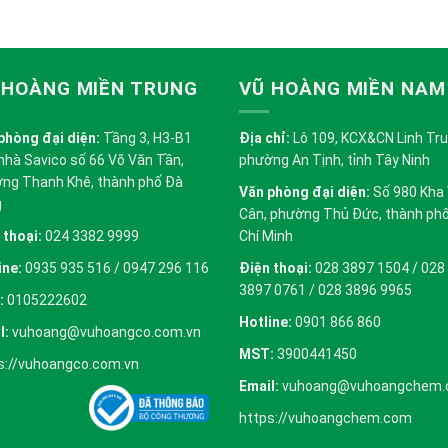
 HOÀNG MIỀN TRUNG
VŨ HOÀNG MIỀN NAM
phòng đại diện:
Tầng 3, H3-B1
Địa chỉ:
Lô 109, KCX&CN Linh Trung
nhà Savico số 66 Võ Văn Tần,
phường An Tịnh, tỉnh Tây Ninh
ng Thanh Khê, thành phố Đà
Văn phòng đại diện:
Số 980 Kha
g
Cân, phường Thủ Đức, thành ph
 thoại:
024 3382 9999
Chí Minh
ine:
0935 935 516 / 0947 296 116
Điện thoại:
028 3897 1504 / 028
3897 0761 / 028 3896 9965
:
0105222602
Hotline:
0901 866 860
l:
vuhoang@vuhoangco.com.vn
MST:
3900441450
s://vuhoangco.com.vn
Email:
vuhoang@vuhoangchem
https://vuhoangchem.com