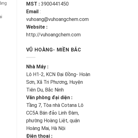
hàng
MST :
3900441450
Email
:
̣i
vuhoang@vuhoangchem.com
Website :
http://vuhoangchem.com
VŨ HOÀNG- MIỀN BẮC
Nhà Máy :
Lô H1-2, KCN Đại Đồng- Hoàn
Sơn, Xã Tri Phương, Huyện
Tiên Du, Bắc Ninh
Văn phòng đại diện :
Tầng 7, Tòa nhà Cotana Lô
CC5A Bán đảo Linh Đàm,
phường Hoàng Liệt, quận
Hoàng Mai, Hà Nội
Điện thoại :