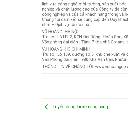
lĩnh vực công nghệ môi trường, sản xuất hóa c
nghiệp và chất lượng cao của Công ty đã cù
công nghiệp và của cả khách hàng trong và n
Chúng tôi cam kết sẽ cung cấp đến Quý khách
nhất – Dịch vụ tối ưu nhất.
VŨ HOÀNG- HÀ NỘI
Trụ sở : Lô H1-2, KCN Đại Đồng- Hoàn Sơn, Xã
Văn phòng đại diện : Tầng 7 tòa nhà Cotana,
VŨ HOÀNG- HỒ CHÍ MINH
Trụ sở : Lô 109, đường số 5, khu chế xuất và 
Văn Phòng đại diện : 980 Kha Vạn Cận, Phườn
THÔNG TIN VỀ CHÚNG TÔI: www.vuhoangco.
Tuyển dụng lái xe nâng hàng