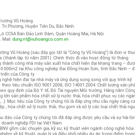
Trường Vũ Hoàng
 Tri Phương, Huyện Tiên Du, Bắc Ninh.
, Lô CC5A Bán Đảo Linh Đàm, Quận Hoàng Mai, Hà Nội
. Mail:
dung.nt@vuhoangco.com.vn
ng Vũ Hoàng (sau đây gọi tắt là “Công ty Vũ Hoàng”) là đơn vị th
(thành lập từ năm 2001). Chính thức đi vào hoạt động từ tháng
g thành công nhà máy sản xuất hóa chất hiện đại khang trang – đư
10.000m2 tại Khu công nghiệp Đại Đồng Hoàn Sơn, tỉnh Bắc Ninh – 
triển của Công ty.
g nghệ hiện đại tại nhà máy và ứng dụng song song với quy trình kỹ
ng theo tiêu chuẩn ISO 9001:2008, ISO 14001:2004. Chất lượng sản p
theo quy định của Bộ Y tế, Bộ Tài nguyên Môi trường. Hàng năm Công
g lớn sản phẩm hóa chất xử lý nước thải, hóa chất phục vụ các ngà
…). Mục tiêu của Công ty chúng tôi là đáp ứng nhu cầu ngày càng c
p , hóa chất xử lý nước thải, thu gom và xử lý các loại chất thải ng
.
u đáo của Công ty chúng tôi đã đáp ứng được yêu cầu và sự hài lò
à doanh nghiệp FDI tại Việt Nam.
BNV gồm các chuyên gia, kỹ sư, kỹ thuật viên ngành công nghệ hóa
hiệm về kỹ thuật, quản lý và điều phối nhiều dự án trọng điểm tron