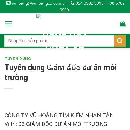
Skip
vuhoang@vuhoangco.com.vn
024 3382 9999
-
08 5782
9999
to
content
TUYỂN DỤNG
Tuyển dụng Giám đốc dự án môi
trường
CÔNG TY VŨ HOÀNG TÌM KIẾM NHÂN TÀI:
Vị trí: 03 GIÁM ĐỐC DỰ ÁN MÔI TRƯỜNG