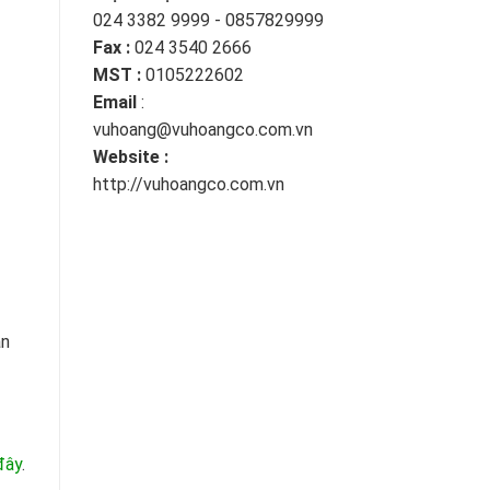
024 3382 9999 - 0857829999
Fax :
024 3540 2666
MST :
0105222602
Email
:
vuhoang@vuhoangco.com.vn
Website :
http://vuhoangco.com.vn
an
đây
.