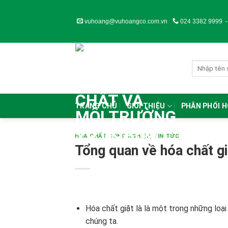
Skip
to
vuhoang@vuhoangco.com.vn
024 3382 9999
content
TRANG CHỦ
GIỚI THIỆU
PHÂN PHỐI 
HÓA CHẤT CÔNG NGHIỆP
,
TIN TỨC
Tổng quan về hóa chất gi
Hóa chất giặt là là một trong những loại
chúng ta.