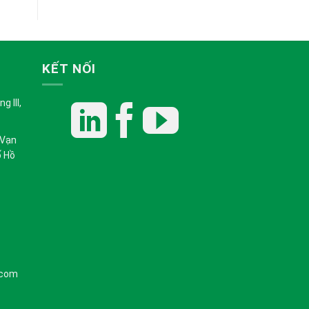
KẾT NỐI
 III,
 Vạn
ố Hồ
.com