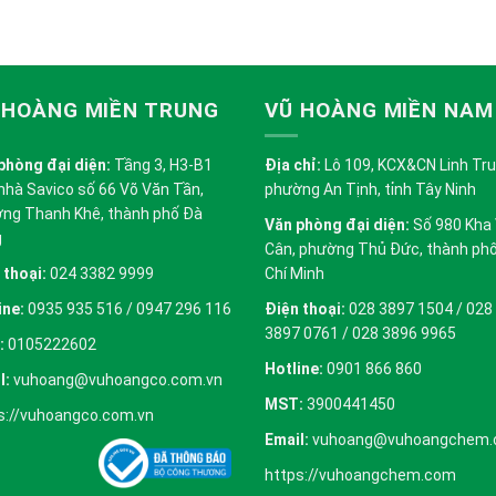
 HOÀNG MIỀN TRUNG
VŨ HOÀNG MIỀN NAM
phòng đại diện:
Tầng 3, H3-B1
Địa chỉ:
Lô 109, KCX&CN Linh Trung
nhà Savico số 66 Võ Văn Tần,
phường An Tịnh, tỉnh Tây Ninh
ng Thanh Khê, thành phố Đà
Văn phòng đại diện:
Số 980 Kha
g
Cân, phường Thủ Đức, thành ph
 thoại:
024 3382 9999
Chí Minh
ine:
0935 935 516 / 0947 296 116
Điện thoại:
028 3897 1504 / 028
3897 0761 / 028 3896 9965
:
0105222602
Hotline:
0901 866 860
l:
vuhoang@vuhoangco.com.vn
MST:
3900441450
s://vuhoangco.com.vn
Email:
vuhoang@vuhoangchem
https://vuhoangchem.com