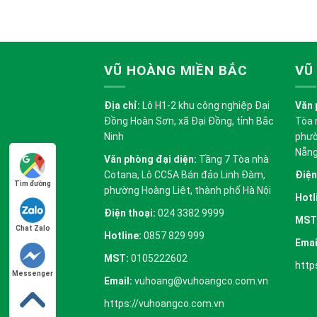
VŨ HOÀNG MIỀN BẮC
VŨ
Địa chỉ:
Lô H1-2 khu công nghiệp Đại
Văn 
Đồng Hoàn Sơn, xã Đại Đồng, tỉnh Bắc
Tòa 
Ninh
phườ
Nẵn
Văn phòng đại diện:
Tầng 7 Tòa nhà
Cotana, Lô CC5A Bán đảo Linh Đàm,
Điện
Tìm đường
phường Hoàng Liệt, thành phố Hà Nội
Hotl
Điện thoại:
024 3382 9999
MST
Chat Zalo
Hotline:
0857 829 999
Emai
MST:
0105222602
http
Messenger
Email:
vuhoang@vuhoangco.com.vn
https://vuhoangco.com.vn