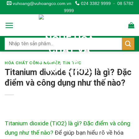
Skip
vuhoang@vuhoangco.com.vn
024 3382 9999
-
08 5782
9999
to
content
HÓA CHẤT CÔNG NGHIỆP
,
TIN TỨC
Titanium dioxide (TiO2) là gì? Đặc
điểm và công dụng như thế nào?
Titanium dioxide (TiO2) là gì? Đặc điểm và công
dụng như thế nào?
Để giúp bạn hiểu rõ về hóa