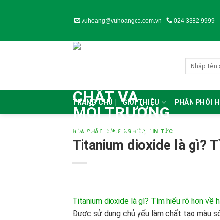
Skip
to
vuhoang@vuhoangco.com.vn
024 3382 9999
content
TRANG CHỦ
GIỚI THIỆU
PHÂN PHỐI 
HÓA CHẤT CÔNG NGHIỆP
,
TIN TỨC
Titanium dioxide là gì? 
Titanium dioxide là gì? Tìm hiểu rõ hơn về 
Được sử dụng chủ yếu làm chất tạo màu s