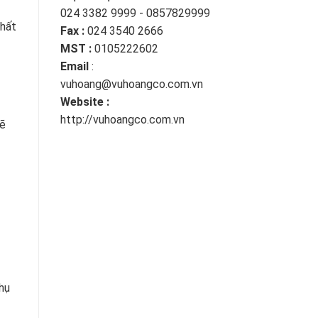
024 3382 9999 - 0857829999
chất
Fax :
024 3540 2666
MST :
0105222602
Email
:
vuhoang@vuhoangco.com.vn
Website :
http://vuhoangco.com.vn
mẽ
hụ