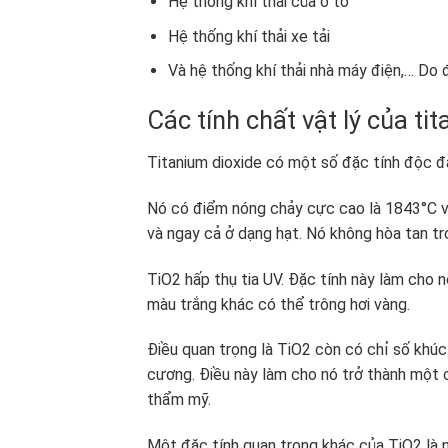
Hệ thống khí thải của ô tô
Hệ thống khí thải xe tải
Và hệ thống khí thải nhà máy điện,… Do 
Các tính chất vật lý của tit
Titanium dioxide có một số đặc tính độc đá
Nó có điểm nóng chảy cực cao là 1843°C và
và ngay cả ở dạng hạt. Nó không hòa tan tr
TiO2 hấp thụ tia UV. Đặc tính này làm cho 
màu trắng khác có thể trông hơi vàng.
Điều quan trọng là TiO2 còn có chỉ số khúc
cương. Điều này làm cho nó trở thành một c
thẩm mỹ.
Một đặc tính quan trọng khác của TiO2 là n