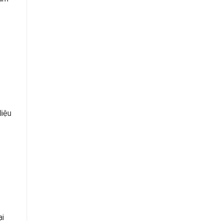
liệu
ại