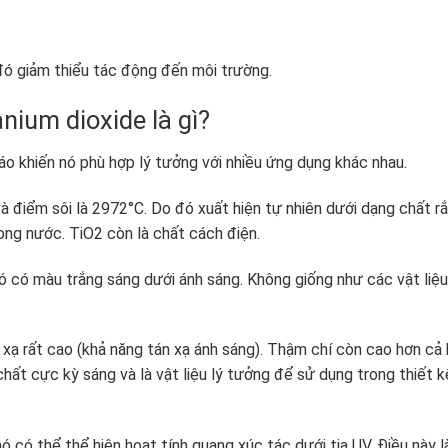
đó giảm thiểu tác động đến môi trường.
anium dioxide là gì?
o khiến nó phù hợp lý tưởng với nhiều ứng dụng khác nhau.
 điểm sôi là 2972°C. Do đó xuất hiện tự nhiên dưới dạng chất r
ong nước. TiO2 còn là chất cách điện.
nó có màu trắng sáng dưới ánh sáng. Không giống như các vật liệu
 xạ rất cao (khả năng tán xạ ánh sáng). Thậm chí còn cao hơn cả
hất cực kỳ sáng và là vật liệu lý tưởng để sử dụng trong thiết k
ó có thể thể hiện hoạt tính quang xúc tác dưới tia UV. Điều này 