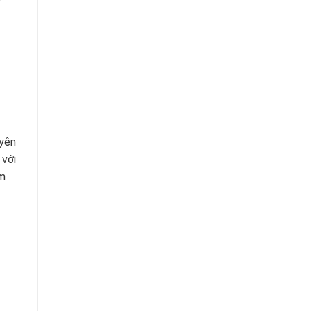
uyên
 với
ìm