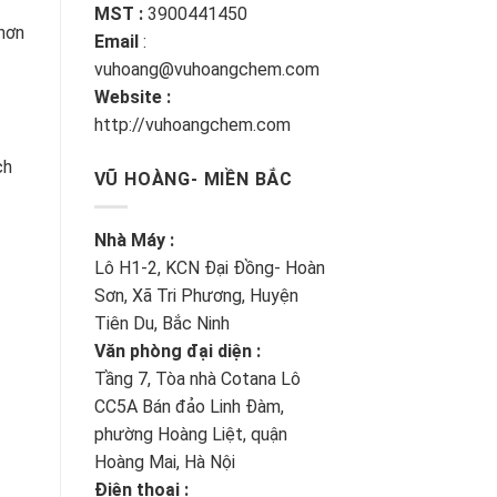
MST :
3900441450
 hơn
Email
:
vuhoang@vuhoangchem.com
Website :
http://vuhoangchem.com
ch
VŨ HOÀNG- MIỀN BẮC
Nhà Máy :
Lô H1-2, KCN Đại Đồng- Hoàn
Sơn, Xã Tri Phương, Huyện
Tiên Du, Bắc Ninh
Văn phòng đại diện :
Tầng 7, Tòa nhà Cotana Lô
CC5A Bán đảo Linh Đàm,
phường Hoàng Liệt, quận
Hoàng Mai, Hà Nội
Điện thoại :