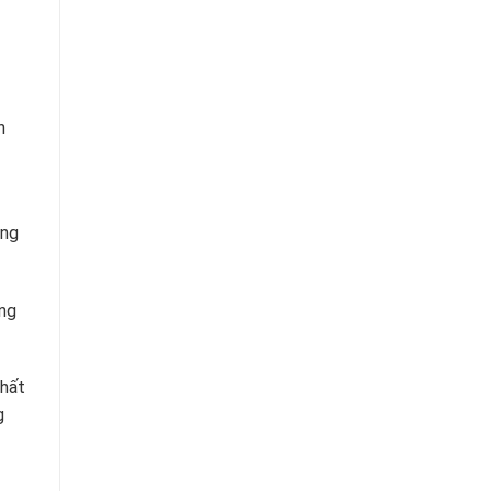
n
ụng
ụng
chất
g