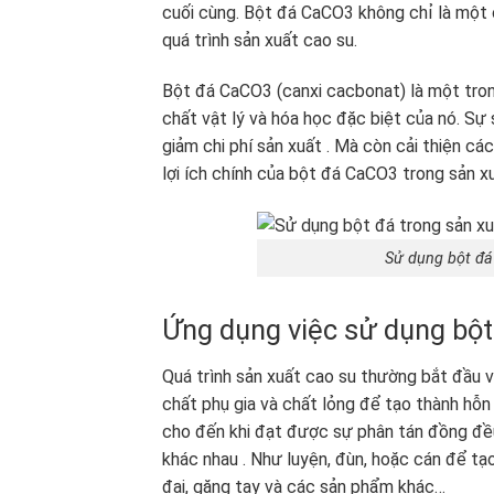
cuối cùng. Bột đá CaCO3 không chỉ là một c
quá trình sản xuất cao su.
Bột đá CaCO3 (canxi cacbonat) là một tron
chất vật lý và hóa học đặc biệt của nó. S
giảm chi phí sản xuất . Mà còn cải thiện c
lợi ích chính của bột đá CaCO3 trong sản x
Sử dụng bột đá 
Ứng dụng việc sử dụng bột
Quá trình sản xuất cao su thường bắt đầu v
chất phụ gia và chất lỏng để tạo thành hỗ
cho đến khi đạt được sự phân tán đồng đề
khác nhau . Như luyện, đùn, hoặc cán để tạ
đai, găng tay và các sản phẩm khác…