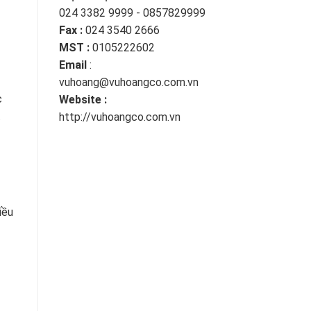
024 3382 9999 - 0857829999
Fax :
024 3540 2666
MST :
0105222602
Email
:
vuhoang@vuhoangco.com.vn
c
Website :
t
http://vuhoangco.com.vn
iều