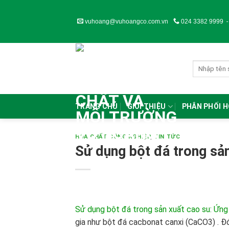
Skip
to
vuhoang@vuhoangco.com.vn
024 3382 9999
content
TRANG CHỦ
GIỚI THIỆU
PHÂN PHỐI 
HÓA CHẤT CÔNG NGHIỆP
,
TIN TỨC
Sử dụng bột đá trong sản
Sử dụng bột đá trong sản xuất cao su: Ứng 
gia như bột đá cacbonat canxi (CaCO3) . Đó