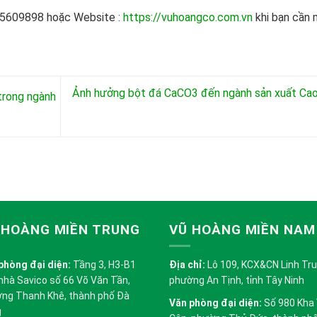
45609898 hoặc Website :
https://vuhoangco.com.vn
khi bạn cần
Ảnh hưởng bột đá CaCO3 đến ngành sản xuất Ca
 trong ngành
 HOÀNG MIỀN TRUNG
VŨ HOÀNG MIỀN NAM
phòng đại diện:
Tầng 3, H3-B1
Địa chỉ:
Lô 109, KCX&CN Linh Trung
nhà Savico số 66 Võ Văn Tần,
phường An Tịnh, tỉnh Tây Ninh
ng Thanh Khê, thành phố Đà
Văn phòng đại diện:
Số 980 Kha
g