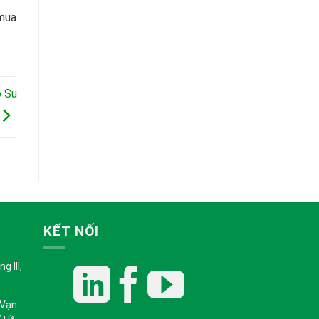
 mua
o Su
KẾT NỐI
 III,
 Vạn