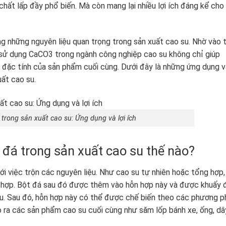
hất lấp đầy phổ biến. Mà còn mang lại nhiều lợi ích đáng kể cho
g những nguyên liệu quan trọng trong sản xuất cao su. Nhờ vào t
ự sử dụng CaCO3 trong ngành công nghiệp cao su không chỉ giúp
ác đặc tính của sản phẩm cuối cùng. Dưới đây là những ứng dụng v
uất cao su.
trong sản xuất cao su: Ứng dụng và lợi ích
 đá trong sản xuất cao su thế nào?
ới việc trộn các nguyên liệu. Như cao su tự nhiên hoặc tổng hợp,
n hợp. Bột đá sau đó được thêm vào hỗn hợp này và được khuấy 
u. Sau đó, hỗn hợp này có thể được chế biến theo các phương p
o ra các sản phẩm cao su cuối cùng như săm lốp bánh xe, ống, dâ