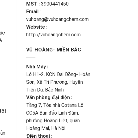
MST :
3900441450
Email
:
vuhoang@vuhoangchem.com
Website :
oặc
http://vuhoangchem.com
à
VŨ HOÀNG- MIỀN BẮC
Nhà Máy :
Lô H1-2, KCN Đại Đồng- Hoàn
Sơn, Xã Tri Phương, Huyện
Tiên Du, Bắc Ninh
Văn phòng đại diện :
Tầng 7, Tòa nhà Cotana Lô
tốt
CC5A Bán đảo Linh Đàm,
phường Hoàng Liệt, quận
Hoàng Mai, Hà Nội
sản
Điện thoại :