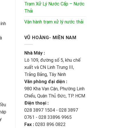
Trạm Xử Lý Nước Cấp – Nước
Thải
Vận hành trạm xử lý nước thải
ính
VŨ HOÀNG- MIỀN NAM
à
Nhà Máy :
Lô 109, đường số 5, khu chế
xuất và CN Linh Trung III,
Trảng Bảng, Tây Ninh
Văn phòng đại diện :
980 Kha Vạn Cận, Phường Linh
Chiểu, Quận Thủ Đức, TP. HCM
Điện thoại :
đều
028 3897 1504 - 028 3897
háp
0761 - 028 33896 9965
y
Fax :
0283 896 0822