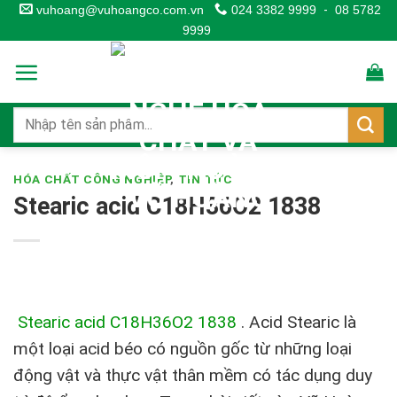
Skip
vuhoang@vuhoangco.com.vn
024 3382 9999
-
08 5782
9999
to
content
HÓA CHẤT CÔNG NGHIỆP
,
TIN TỨC
Stearic acid C18H36O2 1838
Stearic acid C18H36O2 1838
. Acid Stearic là
một loại acid béo có nguồn gốc từ những loại
động vật và thực vật thân mềm có tác dụng duy