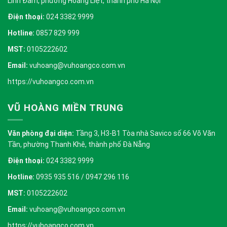
Linh Đàm, phường Hoàng Liệt, thành phố Hà Nội
Điện thoại:
024 3382 9999
Hotline:
0857 829 999
MST:
0105222602
Email:
vuhoang@vuhoangco.com.vn
https://vuhoangco.com.vn
VŨ HOÀNG MIỀN TRUNG
Văn phòng đại diện:
Tầng 3, H3-B1 Tòa nhà Savico số 66 Võ Văn
Tần, phường Thanh Khê, thành phố Đà Nẵng
Điện thoại:
024 3382 9999
Hotline:
0935 935 516 / 0947 296 116
MST:
0105222602
Email:
vuhoang@vuhoangco.com.vn
https://vuhoangco.com.vn