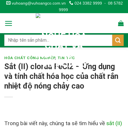
Skip
vuhoang@vuhoangco.com.vn
024 3382 9999
-
08 5782
9999
to
content
HÓA CHẤT CÔNG NGHIỆP
,
TIN TỨC
Sắt (II) clorua FeCl2 – Ứng dụng
và tính chất hóa học của chất rắn
nhiệt độ nóng chảy cao
Trong bài viết này, chúng ta sẽ tìm hiểu về
sắt (II)