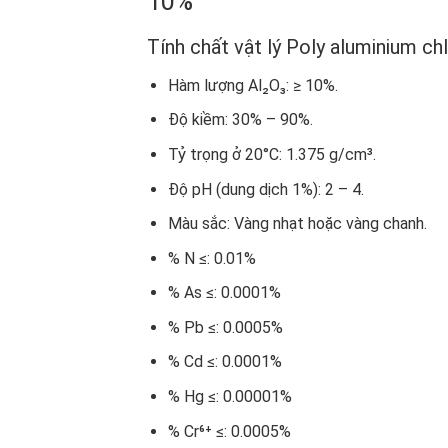
10%
Tính chất vật lý Poly aluminium c
Hàm lượng Al₂O₃: ≥ 10%.
Độ kiềm: 30% – 90%.
Tỷ trọng ở 20°C: 1.375 g/cm³.
Độ pH (dung dịch 1%): 2 – 4.
Màu sắc: Vàng nhạt hoặc vàng chanh.
% N ≤: 0.01%
% As ≤: 0.0001%
% Pb ≤: 0.0005%
% Cd ≤: 0.0001%
% Hg ≤: 0.00001%
% Cr⁶⁺ ≤: 0.0005%