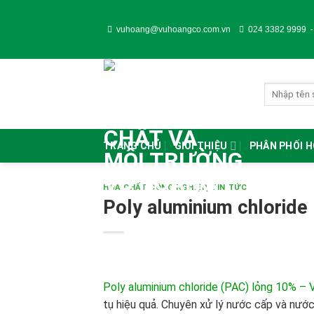
Skip
to
vuhoang@vuhoangco.com.vn
024 3382 9999
content
TRANG CHỦ
GIỚI THIỆU
PHÂN PHỐI 
HÓA CHẤT CÔNG NGHIỆP
,
TIN TỨC
Poly aluminium chloride
Poly aluminium chloride (PAC) lỏng 10% – 
tụ hiệu quả. Chuyên xử lý nước cấp và nước