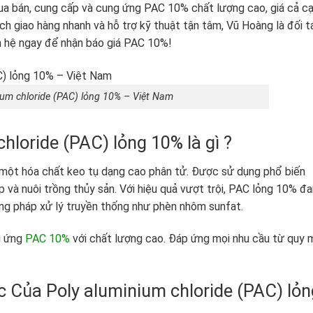
ua bán, cung cấp và cung ứng PAC 10% chất lượng cao, giá cả c
ách giao hàng nhanh và hỗ trợ kỹ thuật tận tâm, Vũ Hoàng là đối t
ên hệ ngay để nhận báo giá PAC 10%!
ium chloride (PAC) lỏng 10% – Việt Nam
hloride (PAC) lỏng 10% là gì ?
 một hóa chất keo tụ dạng cao phân tử. Được sử dụng phổ biến
p và nuôi trồng thủy sản. Với hiệu quả vượt trội, PAC lỏng 10% đ
ng pháp xử lý truyền thống như phèn nhôm sunfat.
g ứng
PAC 10%
với chất lượng cao. Đáp ứng mọi nhu cầu từ quy 
c Của Poly aluminium chloride (PAC) lỏn