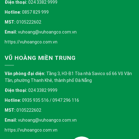
Điện thoại:
024 3382 9999
Hotline:
0857 829 999
MST:
0105222602
Email:
vuhoang@vuhoangco.com.vn
https://vuhoangco.com.vn
VŨ HOÀNG MIỀN TRUNG
Văn phòng đại diện:
Tầng 3, H3-B1 Tòa nhà Savico số 66 Võ Văn
Tần, phường Thanh Khê, thành phố Đà Nẵng
Điện thoại:
024 3382 9999
Hotline:
0935 935 516 / 0947 296 116
MST:
0105222602
Email:
vuhoang@vuhoangco.com.vn
https://vuhoangco.com.vn