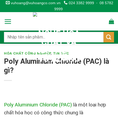
Skip
vuhoang@vuhoangco.com.vn
024 3382 9999
-
08 5782
9999
to
content
HÓA CHẤT CÔNG NGHIỆP
,
TIN TỨC
Poly Aluminium Chloride (PAC) là
gì?
Poly Aluminium Chloride (PAC)
là một loại hợp
chất hóa học có công thức chung là