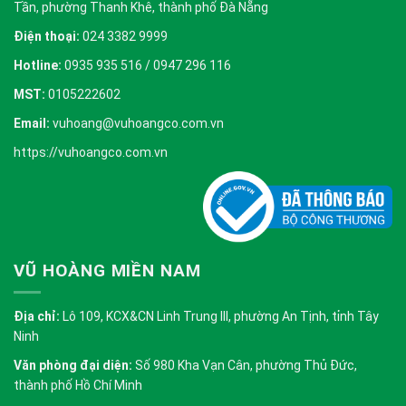
Tần, phường Thanh Khê, thành phố Đà Nẵng
Điện thoại:
024 3382 9999
Hotline:
0935 935 516 / 0947 296 116
MST:
0105222602
Email:
vuhoang@vuhoangco.com.vn
https://vuhoangco.com.vn
VŨ HOÀNG MIỀN NAM
Địa chỉ:
Lô 109, KCX&CN Linh Trung III, phường An Tịnh, tỉnh Tây
Ninh
Văn phòng đại diện:
Số 980 Kha Vạn Cân, phường Thủ Đức,
thành phố Hồ Chí Minh