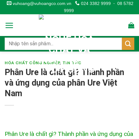
Skip
vuhoang@vuhoangco.com.vn
024 3382 9999
-
08 5782
9999
to
content
HÓA CHẤT CÔNG NGHIỆP
,
TIN TỨC
Phân Ure là chất gì? Thành phần
và ứng dụng của phân Ure Việt
Nam
Phân Ure là chất gì? Thành phần và ứng dụng của