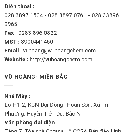
Điện thoại :
028 3897 1504 - 028 3897 0761 - 028 33896
9965
Fax :
0283 896 0822
MST :
3900441450
Email
:
vuhoang@vuhoangchem.com
Website :
http://vuhoangchem.com
VŨ HOÀNG- MIỀN BẮC
Nhà Máy :
Lô H1-2, KCN Đại Đồng- Hoàn Sơn, Xã Tri
Phương, Huyện Tiên Du, Bắc Ninh
Văn phòng đại diện :
Tầng 7, Tòa nhà Cotana Lô CC5A Bán đảo Linh