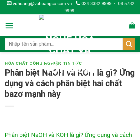
Skip
vuhoang@vuhoangco.com.vn
024 3382 9999
-
08 5782
9999
to
content
HÓA CHẤT CÔNG NGHIỆP
,
TIN TỨC
Phân biệt NaOH và KOH là gì? Ứng
dụng và cách phân biệt hai chất
bazơ mạnh này
Phân biệt NaOH và KOH là gì? Ứng dụng và cách