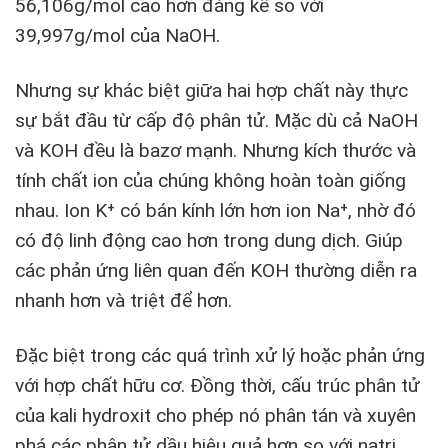
56,106g/mol cao hơn đáng kể so với
39,997g/mol của NaOH.
Nhưng sự khác biệt giữa hai hợp chất này thực
sự bắt đầu từ cấp độ phân tử. Mặc dù cả NaOH
và KOH đều là bazơ mạnh. Nhưng kích thước và
tính chất ion của chúng không hoàn toàn giống
nhau. Ion K⁺ có bán kính lớn hơn ion Na⁺, nhờ đó
có độ linh động cao hơn trong dung dịch. Giúp
các phản ứng liên quan đến KOH thường diễn ra
nhanh hơn và triệt để hơn.
Đặc biệt trong các quá trình xử lý hoặc phản ứng
với hợp chất hữu cơ. Đồng thời, cấu trúc phân tử
của kali hydroxit cho phép nó phân tán và xuyên
phá các phân tử dầu hiệu quả hơn so với natri