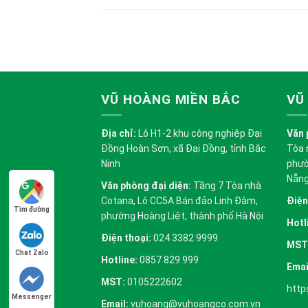
VŨ HOÀNG MIỀN BẮC
VŨ
Địa chỉ:
Lô H1-2 khu công nghiệp Đại
Văn 
Đồng Hoàn Sơn, xã Đại Đồng, tỉnh Bắc
Tòa 
Ninh
phườ
Nẵn
Văn phòng đại diện:
Tầng 7 Tòa nhà
Cotana, Lô CC5A Bán đảo Linh Đàm,
Điện
Tìm đường
phường Hoàng Liệt, thành phố Hà Nội
Hotl
Điện thoại:
024 3382 9999
MST
Chat Zalo
Hotline:
0857 829 999
Emai
MST:
0105222602
http
Messenger
Email:
vuhoang@vuhoangco.com.vn