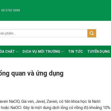
-
08 5782 9999
HÓA CHẤT
DỊCH VỤ MÔI TRƯỜNG
TIN TỨC
TUYỂN DỤNG
ổng quan và ứng dụng
ven NaClO, Gia ven, Javel, Zaven, có tên khoa học là Natri
O hoặc NaOCl. Đây là một dung dịch lỏng có nồng độ khoảng 10%