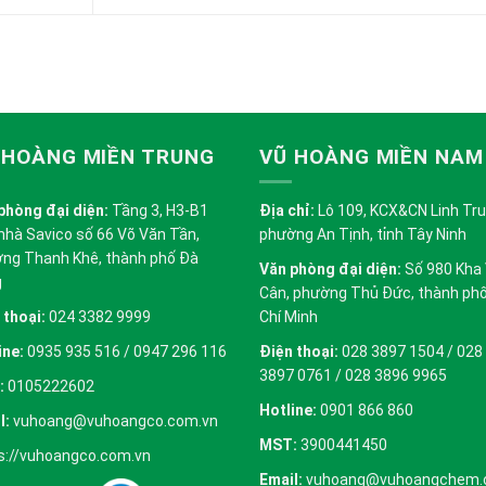
 HOÀNG MIỀN TRUNG
VŨ HOÀNG MIỀN NAM
phòng đại diện:
Tầng 3, H3-B1
Địa chỉ:
Lô 109, KCX&CN Linh Trung
nhà Savico số 66 Võ Văn Tần,
phường An Tịnh, tỉnh Tây Ninh
ng Thanh Khê, thành phố Đà
Văn phòng đại diện:
Số 980 Kha
g
Cân, phường Thủ Đức, thành ph
 thoại:
024 3382 9999
Chí Minh
ine:
0935 935 516 / 0947 296 116
Điện thoại:
028 3897 1504 / 028
3897 0761 / 028 3896 9965
:
0105222602
Hotline:
0901 866 860
l:
vuhoang@vuhoangco.com.vn
MST:
3900441450
s://vuhoangco.com.vn
Email:
vuhoang@vuhoangchem