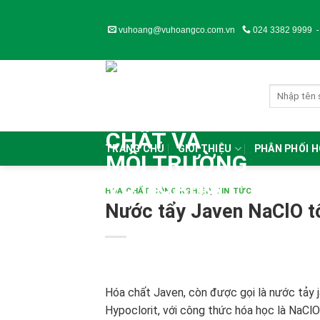
Skip
to
vuhoang@vuhoangco.com.vn
024 3382 9999
content
TRANG CHỦ
GIỚI THIỆU
PHÂN PHỐI 
HÓA CHẤT CÔNG NGHIỆP
,
TIN TỨC
Nước tẩy Javen NaClO t
Hóa chất Javen, còn được gọi là nước tảy ja
Hypoclorit, với công thức hóa học là NaCl