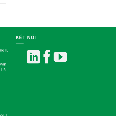
KẾT NỐI
 III,
 Vạn
ố Hồ
.com