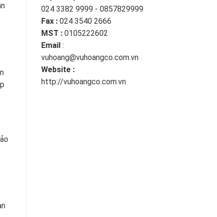
ần
024 3382 9999 - 0857829999
Fax :
024 3540 2666
MST :
0105222602
Email
:
vuhoang@vuhoangco.com.vn
Website :
ến
http://vuhoangco.com.vn
ớp
bảo
àn