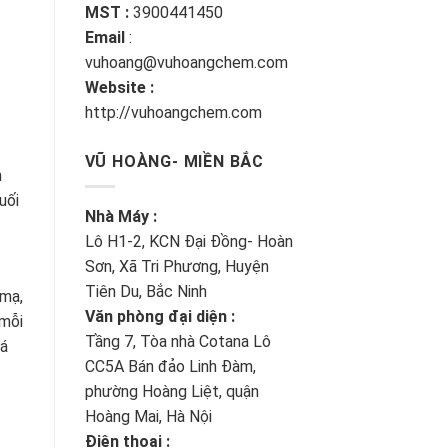
MST :
3900441450
Email
:
vuhoang@vuhoangchem.com
Website :
http://vuhoangchem.com
VŨ HOÀNG- MIỀN BẮC
m
uối
Nhà Máy :
Lô H1-2, KCN Đại Đồng- Hoàn
Sơn, Xã Tri Phương, Huyện
Tiên Du, Bắc Ninh
 mạ,
Văn phòng đại diện :
 mỗi
Tầng 7, Tòa nhà Cotana Lô
uá
CC5A Bán đảo Linh Đàm,
phường Hoàng Liệt, quận
Hoàng Mai, Hà Nội
Điện thoại :