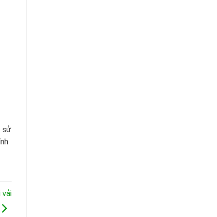
c sử
ính
 vải