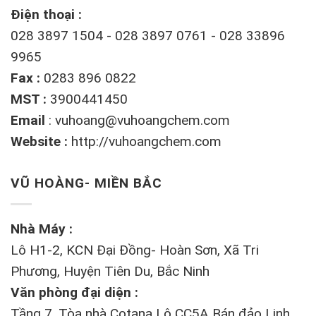
Điện thoại :
028 3897 1504 - 028 3897 0761 - 028 33896
9965
Fax :
0283 896 0822
MST :
3900441450
Email
:
vuhoang@vuhoangchem.com
Website :
http://vuhoangchem.com
VŨ HOÀNG- MIỀN BẮC
Nhà Máy :
Lô H1-2, KCN Đại Đồng- Hoàn Sơn, Xã Tri
Phương, Huyện Tiên Du, Bắc Ninh
Văn phòng đại diện :
Tầng 7, Tòa nhà Cotana Lô CC5A Bán đảo Linh