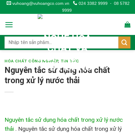
Skip
vuhoang@vuhoangco.com.vn
024 3382 9999
-
08 5782
9999
to
content
HÓA CHẤT CÔNG NGHIỆP
,
TIN TỨC
Nguyên tắc sử dụng hóa chất
trong xử lý nước thải
Nguyên tắc sử dụng hóa chất trong xử lý nước
thải
.
Nguyên tắc sử dụng hóa chất trong xử lý