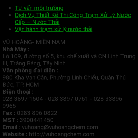
Tư vấn môi trường
Dịch Vụ Thiết Kế Thi Công Trạm Xử Lý Nước
Cấp – Nước Thải
Vận hành trạm xử lý nước thải
VŨ HOÀNG- MIỀN NAM
Nhà Máy :
Lô 109, đường số 5, khu chế xuất và CN Linh Trung
III, Trảng Bảng, Tây Ninh
Văn phòng đại diện :
980 Kha Vạn Cận, Phường Linh Chiểu, Quận Thủ
Đức, TP. HCM
Điện thoại :
028 3897 1504 - 028 3897 0761 - 028 33896
9965
Fax :
0283 896 0822
MST :
3900441450
Email
:
vuhoang@vuhoangchem.com
Website :
http://vuhoangchem.com