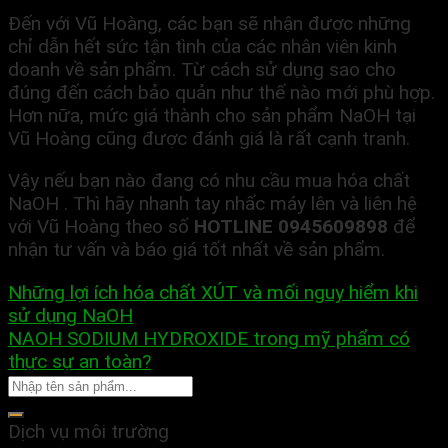
Đến với Vũ Hoàng, các bạn sẽ nhận được những
chỉ dẫn hết sức tận tình của các nhân viên kinh
doanh về sản phẩm. Từ cách sử dụng sao cho
đúng đến cách bảo quản như thế nào mới phù hợp.
Hơn nữa, mức giá thành cho sản phẩm NaOH tại
Vũ Hoàng cũng được đánh giá là rất cạnh tranh.
Vậy nếu bạn nào đang có nhu cầu mua hóa chất
NaOH . Thì hãy nhanh tay nhấc máy lên và liên hệ
với Vũ Hoàng theo số
HOTLINE 0945609898
để
nhận tư vấn và báo giá tốt nhất về sản phẩm.
Những lợi ích hóa chất XÚT và mối nguy hiểm khi
sử dụng NaOH
NAOH SODIUM HYDROXIDE trong mỹ phẩm có
thực sự an toàn?
Dịch vụ môi trường