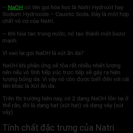
–
NaOH
có tên gọi hóa học là Natri Hydroxit hay
Sodium Hydroxide – Caustic Soda. Đây là một hợp
chất vô cơ của Natri.
– Khi hòa tan trong nước, nó tạo thành một bazơ
mạnh.
Vì sao lại gọi NaOH là xút ăn da?
NaOH khi phản ứng sẽ tỏa rất nhiều nhiệt lượng
nên nếu vô tình tiếp xúc trực tiếp sẽ gây ra hiện
tượng bỏng da. Vì vậy nó còn được biết đến với cái
tên khác là Xút ăn da.
Trên thị trường hiện nay, có 2 dạng NaOH tồn tại ở
thể rắn, đó là dạng hạt (xút hạt) và dạng vảy (xút
vảy).
Tính chất đặc trưng của Natri