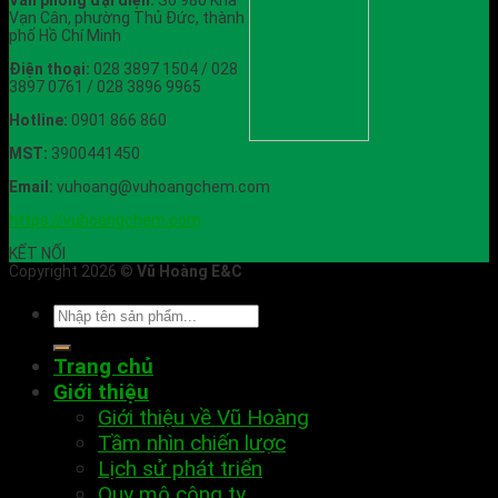
Vạn Cân, phường Thủ Đức, thành
phố Hồ Chí Minh
Điện thoại:
028 3897 1504 / 028
3897 0761 / 028 3896 9965
Hotline:
0901 866 860
MST:
3900441450
Email:
vuhoang@vuhoangchem.com
https://vuhoangchem.com
KẾT NỐI
Copyright 2026 ©
Vũ Hoàng E&C
Trang chủ
Giới thiệu
Giới thiệu về Vũ Hoàng
Tầm nhìn chiến lược
Lịch sử phát triển
Quy mô công ty