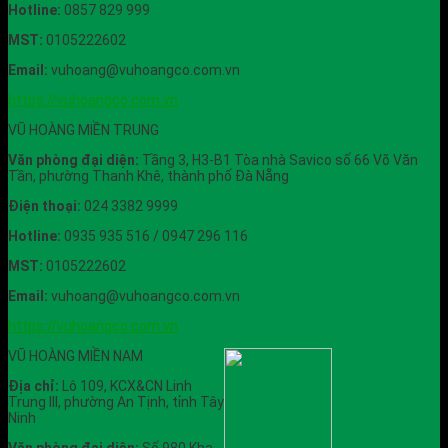
Hotline:
0857 829 999
MST:
0105222602
Email:
vuhoang@vuhoangco.com.vn
https://vuhoangco.com.vn
VŨ HOÀNG MIỀN TRUNG
Văn phòng đại diện:
Tầng 3, H3-B1 Tòa nhà Savico số 66 Võ Văn
Tần, phường Thanh Khê, thành phố Đà Nẵng
Điện thoại:
024 3382 9999
Hotline:
0935 935 516 / 0947 296 116
MST:
0105222602
Email:
vuhoang@vuhoangco.com.vn
https://vuhoangco.com.vn
VŨ HOÀNG MIỀN NAM
Địa chỉ:
Lô 109, KCX&CN Linh
Trung III, phường An Tịnh, tỉnh Tây
Ninh
Văn phòng đại diện:
Số 980 Kha