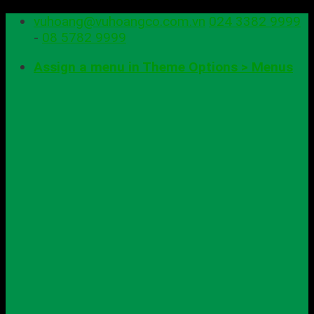
Skip
vuhoang@vuhoangco.com.vn
024 3382 9999
to
-
08 5782 9999
content
Assign a menu in Theme Options > Menus