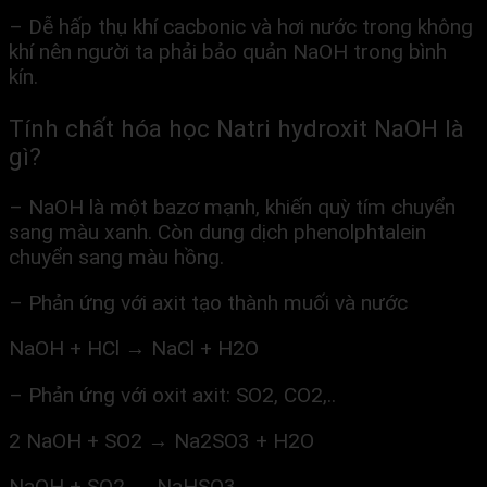
– Dễ hấp thụ khí cacbonic và hơi nước trong không
khí nên người ta phải bảo quản NaOH trong bình
kín.
Tính chất hóa học Natri hydroxit NaOH là
gì?
– NaOH là một bazơ mạnh, khiến quỳ tím chuyển
sang màu xanh. Còn dung dịch phenolphtalein
chuyển sang màu hồng.
– Phản ứng với axit tạo thành muối và nước
NaOH + HCl → NaCl + H2O
– Phản ứng với oxit axit: SO2, CO2,..
2 NaOH + SO2 → Na2SO3 + H2O
NaOH + SO2 → NaHSO3