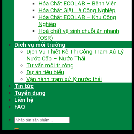
Hóa Chất ECOLAB – Bệnh Viện
Hóa Chất Giặt Là Công Nghiệp
Hóa Chất ECOLAB – Khu Công
Nghiệp
Hoá chất vệ sinh chuỗi ăn nhanh
(QSR)
Dịch vụ môi trường
Dịch Vụ Thiết Kế Thi Công Trạm Xử Lý
Nước Cấp – Nước Thải
Tư vấn môi trường
Dự án tiêu biểu
Vận hành trạm xử lý nước thải
Tin tức
Tuyển dụng
Liên hệ
FAQ