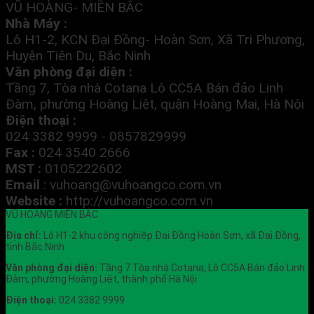
VŨ HOÀNG- MIỀN BẮC
Nhà Máy :
Lô H1-2, KCN Đại Đồng- Hoàn Sơn, Xã Tri Phương,
Huyện Tiên Du, Bắc Ninh
Văn phòng đại diện :
Tầng 7, Tòa nhà Cotana Lô CC5A Bán đảo Linh
Đàm, phường Hoàng Liệt, quận Hoàng Mai, Hà Nội
Điện thoại :
024 3382 9999 - 0857829999
Fax :
024 3540 2666
MST :
0105222602
Email
:
vuhoang@vuhoangco.com.vn
Website :
http://vuhoangco.com.vn
VŨ HOÀNG MIỀN BẮC
Địa chỉ:
Lô H1-2 khu công nghiệp Đại Đồng Hoàn Sơn, xã Đại Đồng,
tỉnh Bắc Ninh
Văn phòng đại diện:
Tầng 7 Tòa nhà Cotana, Lô CC5A Bán đảo Linh
Đàm, phường Hoàng Liệt, thành phố Hà Nội
Điện thoại:
024 3382 9999