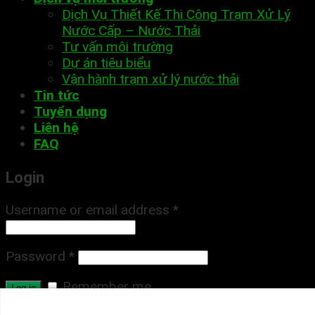
Dịch Vụ Thiết Kế Thi Công Trạm Xử Lý
Nước Cấp – Nước Thải
Tư vấn môi trường
Dự án tiêu biểu
Vận hành trạm xử lý nước thải
Tin tức
Tuyển dụng
Liên hệ
FAQ
Login
Username or email address
*
Password
*
Remember me
Log in