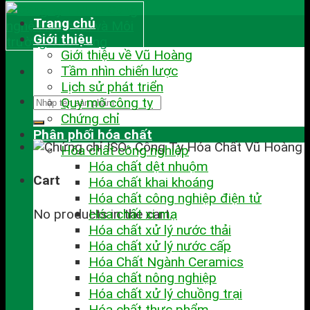
Trang chủ
Giới thiệu
Giới thiệu về Vũ Hoàng
Tầm nhìn chiến lược
Lịch sử phát triển
Quy mô công ty
Chứng chỉ
Phân phối hóa chất
Hóa chất công nghiệp
Hóa chất dệt nhuộm
Cart
Hóa chất khai khoáng
Hóa chất công nghiệp điện tử
No products in the cart.
Hóa chất xi mạ
Hóa chất xử lý nước thải
Hóa chất xử lý nước cấp
Hóa Chất Ngành Ceramics
Hóa chất nông nghiệp
Hóa chất xử lý chuồng trại
Hóa chất thực phẩm