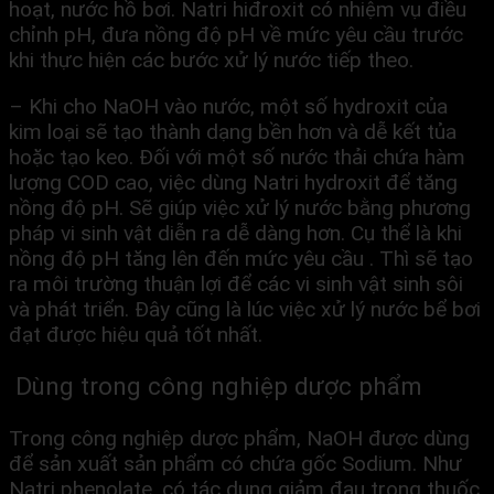
hoạt, nước hồ bơi. Natri hiđroxit có nhiệm vụ điều
chỉnh pH, đưa nồng độ pH về mức yêu cầu trước
khi thực hiện các bước xử lý nước tiếp theo.
– Khi cho NaOH vào nước, một số hydroxit của
kim loại sẽ tạo thành dạng bền hơn và dễ kết tủa
hoặc tạo keo. Đối với một số nước thải chứa hàm
lượng COD cao, việc dùng Natri hydroxit để tăng
nồng độ pH. Sẽ giúp việc xử lý nước bằng phương
pháp vi sinh vật diễn ra dễ dàng hơn. Cụ thể là khi
nồng độ pH tăng lên đến mức yêu cầu . Thì sẽ tạo
ra môi trường thuận lợi để các vi sinh vật sinh sôi
và phát triển. Đây cũng là lúc việc xử lý nước bể bơi
đạt được hiệu quả tốt nhất.
Dùng trong công nghiệp dược phẩm
Trong công nghiệp dược phẩm, NaOH được dùng
để sản xuất sản phẩm có chứa gốc Sodium. Như
Natri phenolate, có tác dụng giảm đau trong thuốc