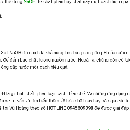
có thể dùng
NaOH
để chất phân hủy chất này một cách hiệu quả
í:
Xút NaOH đó chính là khả năng làm tăng nồng độ pH của nước.
i, để đảm bảo chất lượng nguồn nước. Ngoài ra, chúng còn có tá
g ống cấp nước một cách hiệu quả.
H là gì, tính chất, phân loại, cách điều chế. Và những ứng dụng 
ược tư vấn và tìm hiểu thêm về hóa chất này hay báo giá các lo
hệ tới Vũ Hoàng theo số
HOTLINE 0945609898
để được giải đáp.