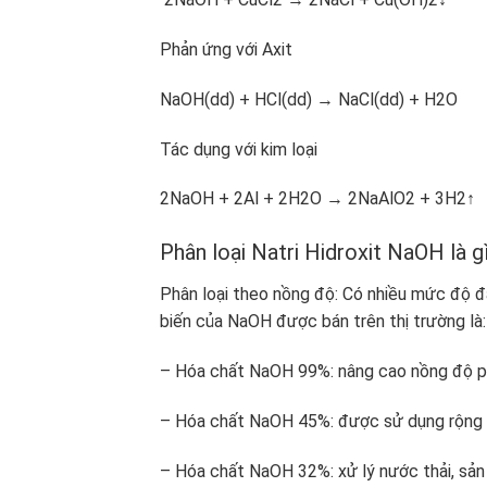
Phản ứng với Axit
NaOH(dd) + HCl(dd) → NaCl(dd) + H2O
Tác dụng với kim loại
2NaOH + 2Al + 2H2O → 2NaAlO2 + 3H2↑
Phân loại Natri Hidroxit NaOH là g
Phân loại theo nồng độ: Có nhiều mức độ 
biến của NaOH được bán trên thị trường là
– Hóa chất NaOH 99%: nâng cao nồng độ p
– Hóa chất NaOH 45%: được sử dụng rộng r
– Hóa chất NaOH 32%: xử lý nước thải, sả