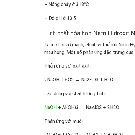
+ Nóng chảy ở 318°C
+ Độ pH ở 13.5
Tính chất hóa học Natri Hidroxit 
Là một bazơ mạnh, chính vì thế mà Natri H
màu hồng. Một số phản ứng đặc trưng của 
Phản ứng với oxit axit
2NaOH + SO2 → Na2SO3 + H2O
Tác dụng với chất lưỡng tính
NaOH
+ Al(OH)3 → NaAlO2 + 2H2O
Phản ứng với muối
2NaOH + CuCl2 → 2NaCl + Cu(OH)2↓