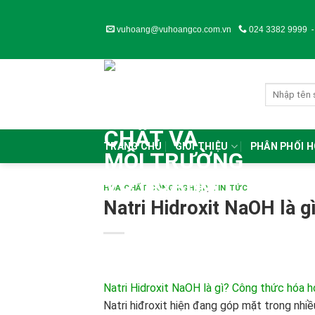
Skip
to
vuhoang@vuhoangco.com.vn
024 3382 9999
content
TRANG CHỦ
GIỚI THIỆU
PHÂN PHỐI 
HÓA CHẤT CÔNG NGHIỆP
,
TIN TỨC
Natri Hidroxit NaOH là g
Natri Hidroxit NaOH là gì? Công thức hóa h
Natri hiđroxit hiện đang góp mặt trong nhiề