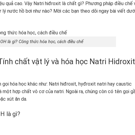
hiệu quả cao. Vậy Natri hiđroxit là chất gì? Phương pháp điều chế 
lý nước hồ bơi như nào? Mời các bạn theo dõi ngay bài viết dướ
aOH là gì? Công thức hóa học, cách điều chế
Tính chất vật lý và hóa học Natri Hidroxit
gọi hóa học khác như: Natri hiđroxit, hyđroxit natri hay caustic
 một hợp chất vô cơ của natri. Ngoài ra, chúng còn có tên gọi g
oặc xút ăn da.
H là gì?