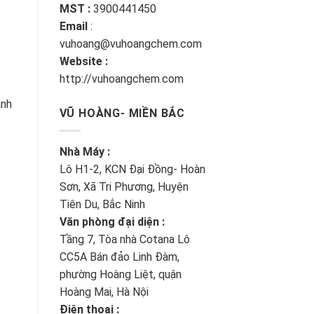
MST :
3900441450
Email
:
vuhoang@vuhoangchem.com
Website :
http://vuhoangchem.com
ành
VŨ HOÀNG- MIỀN BẮC
Nhà Máy :
Lô H1-2, KCN Đại Đồng- Hoàn
Sơn, Xã Tri Phương, Huyện
Tiên Du, Bắc Ninh
Văn phòng đại diện :
Tầng 7, Tòa nhà Cotana Lô
CC5A Bán đảo Linh Đàm,
phường Hoàng Liệt, quận
Hoàng Mai, Hà Nội
Điện thoại :