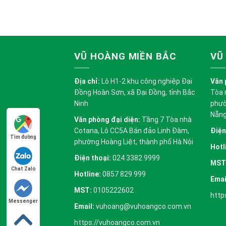
VŨ HOÀNG MIỀN BẮC
VŨ
Địa chỉ:
Lô H1-2 khu công nghiệp Đại
Văn 
Đồng Hoàn Sơn, xã Đại Đồng, tỉnh Bắc
Tòa 
Ninh
phườ
Nẵn
Văn phòng đại diện:
Tầng 7 Tòa nhà
Cotana, Lô CC5A Bán đảo Linh Đàm,
Điện
Tìm đường
phường Hoàng Liệt, thành phố Hà Nội
Hotl
Điện thoại:
024 3382 9999
MST
Chat Zalo
Hotline:
0857 829 999
Emai
MST:
0105222602
http
Messenger
Email:
vuhoang@vuhoangco.com.vn
https://vuhoangco.com.vn