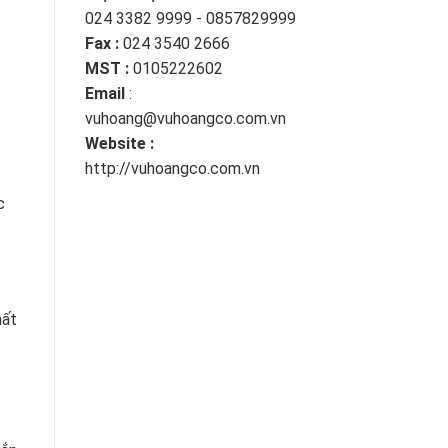
024 3382 9999 - 0857829999
Fax :
024 3540 2666
MST :
0105222602
Email
:
vuhoang@vuhoangco.com.vn
Website :
http://vuhoangco.com.vn
c
hất