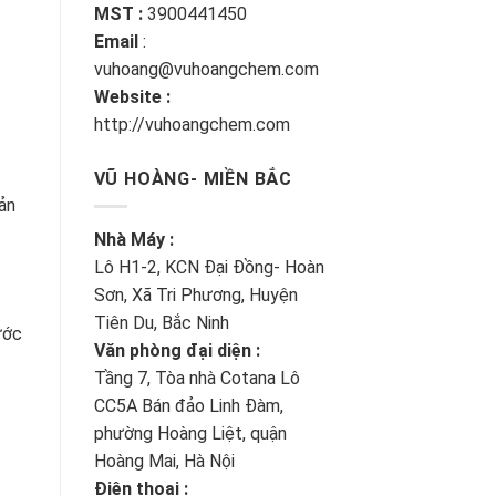
MST :
3900441450
Email
:
vuhoang@vuhoangchem.com
Website :
http://vuhoangchem.com
VŨ HOÀNG- MIỀN BẮC
ản
Nhà Máy :
Lô H1-2, KCN Đại Đồng- Hoàn
Sơn, Xã Tri Phương, Huyện
Tiên Du, Bắc Ninh
ước
Văn phòng đại diện :
Tầng 7, Tòa nhà Cotana Lô
CC5A Bán đảo Linh Đàm,
phường Hoàng Liệt, quận
Hoàng Mai, Hà Nội
Điện thoại :