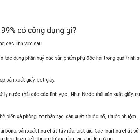
 99% có công dụng gì?
g các lĩnh vực sau:
có tác dụng phân huỷ các sản phẩm phụ độc hại trong quá trình s
p sản xuất giấy, bột giấy.
lý nước thải các các lĩnh vực . Như: Nước thải sản xuất giấy, n
ế biến xà phòng, tơ nhân tạo, sản xuất thuốc nổ, thuốc nhuộm…
 bông, sản xuất hoá chất tẩy rửa, giặt giũ. Các loại hóa chất sử
hân điện, hoá chất thông đường ống, lau chùi lò nướng.