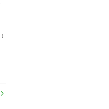
.
…).