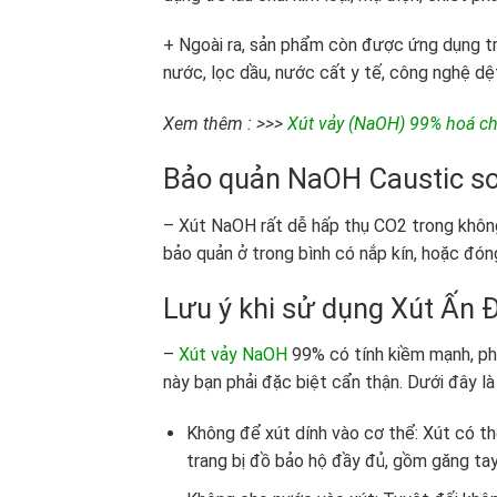
+ Ngoài ra, sản phẩm còn được ứng dụng tr
nước, lọc dầu, nước cất y tế, công nghệ d
Xem thêm : >>>
Xút vảy (NaOH) 99% hoá ch
Bảo quản NaOH Caustic so
– Xút NaOH rất dễ hấp thụ CO2 trong khôn
bảo quản ở trong bình có nắp kín, hoặc đóng
Lưu ý khi sử dụng Xút Ấn 
–
Xút vảy NaOH
99% có tính kiềm mạnh, phả
này bạn phải đặc biệt cẩn thận. Dưới đây là
Không để xút dính vào cơ thể: Xút có th
trang bị đồ bảo hộ đầy đủ, gồm găng tay, 