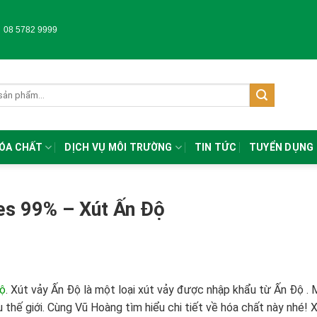
-
08 5782 9999
HÓA CHẤT
DỊCH VỤ MÔI TRƯỜNG
TIN TỨC
TUYỂN DỤNG
es 99% – Xút Ấn Độ
Độ
. Xút
vảy Ấn Độ là một loại xút vảy được nhập khẩu từ Ấn Độ .
 thế giới. Cùng Vũ Hoàng tìm hiểu chi tiết về hóa chất này nhé! 