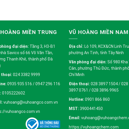
 HOÀNG MIỀN TRUNG
VŨ HOÀNG MIỀN NAM
phòng đại diện:
Tầng 3, H3-B1
Địa chỉ:
Lô 109, KCX&CN Linh Trung
nhà Savico số 66 Võ Văn Tần,
phường An Tịnh, tỉnh Tây Ninh
ng Thanh Khê, thành phố Đà
Văn phòng đại diện:
Số 980 Kha
g
Cân, phường Thủ Đức, thành ph
 thoại:
024 3382 9999
Chí Minh
ine:
0935 935 516 / 0947 296 116
Điện thoại:
028 3897 1504 / 028
3897 0761 / 028 3896 9965
:
0105222602
Hotline:
0901 866 860
l:
vuhoang@vuhoangco.com.vn
MST:
3900441450
s://vuhoangco.com.vn
Email:
vuhoang@vuhoangchem
https://vuhoangchem.com