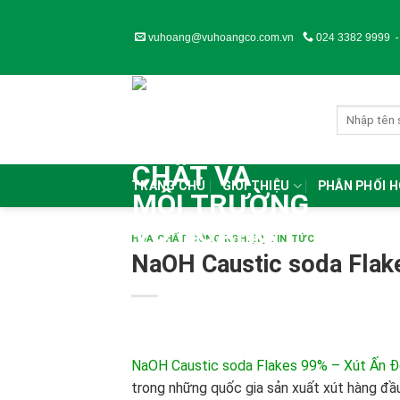
Skip
to
vuhoang@vuhoangco.com.vn
024 3382 9999
content
TRANG CHỦ
GIỚI THIỆU
PHÂN PHỐI 
HÓA CHẤT CÔNG NGHIỆP
,
TIN TỨC
NaOH Caustic soda Flak
NaOH Caustic soda Flakes 99% – Xút Ấn 
trong những quốc gia sản xuất xút hàng đầu