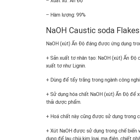
– Xuất xứ: Ấn Độ
– Hàm lượng: 99%
NaOH Caustic soda Flakes
NaOH (xút) Ấn Độ đáng được ứng dụng tron
+ Sản xuất tơ nhân tạo: NaOH (xút) Ấn Độ 
xuất tơ như Lignin.
+ Dùng để tẩy trắng trong ngành công nghiệ
+ Sử dụng hóa chất NaOH (xút) Ấn Độ để xử 
thải dược phẩm.
+ Hoá chất này cũng được sử dụng trong ch
+ Xút NaOH được sử dụng trong chế biến vải
dụng để lau chùi kim loại, mạ điện, chiết p