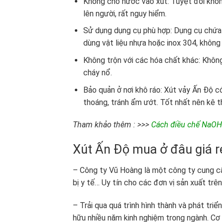
Không cho nước vào xút: Tuyệt đối khôn
lên người, rất nguy hiểm.
Sử dụng dụng cụ phù hợp: Dụng cụ chứa 
dùng vật liệu nhựa hoặc inox 304, khôn
Không trộn với các hóa chất khác: Không
cháy nổ.
Bảo quản ở nơi khô ráo: Xút vảy Ấn Độ có
thoáng, tránh ẩm ướt. Tốt nhất nên kê t
Tham khảo thêm : >>>
Cách điều chế NaOH
Xút Ấn Độ mua ở đâu giá r
– Công ty Vũ Hoàng là một công ty cung cấ
bị y tế… Uy tín cho các đơn vị sản xuất trê
– Trải qua quá trình hình thành và phát tri
hữu nhiều năm kinh nghiệm trong ngành. Cơ 