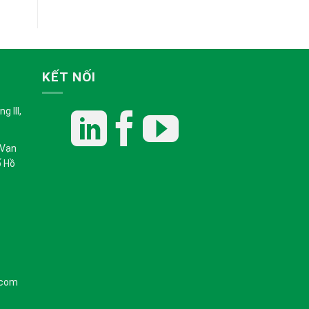
KẾT NỐI
 III,
 Vạn
ố Hồ
.com