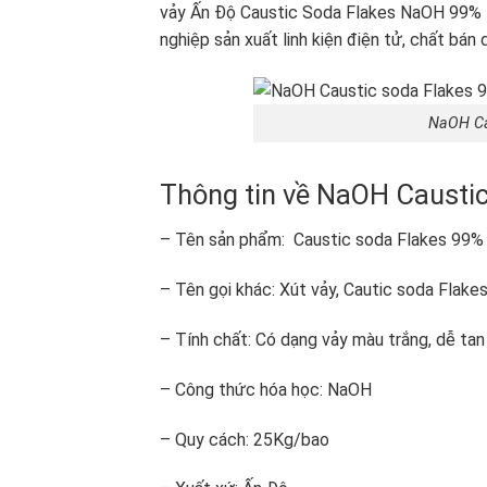
vảy Ấn Độ Caustic Soda Flakes NaOH 99% là
nghiệp sản xuất linh kiện điện tử, chất bán d
NaOH Ca
Thông tin về NaOH Causti
– Tên sản phẩm: Caustic soda Flakes 99%
– Tên gọi khác: Xút vảy, Cautic soda Flake
– Tính chất: Có dạng vảy màu trắng, dễ tan
– Công thức hóa học: NaOH
– Quy cách: 25Kg/bao