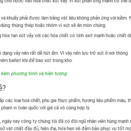
g cho nước vào hóa chất xút vảy. Vì xút phản ứng mạnh có thể 
và khuấy phải được làm bằng vật liệu không phản ứng với kiềm. 
g dùng thùng thép hoặc nhôm vì xút sẽ ăn mòn chúng.
 hòa tan xút vảy với các hóa chất có tính axit mạnh hoặc chất d
 dạng vảy nên rất dễ hút ẩm. Vì vậy nên lưu trữ xút ở nơi thông
hêm ballet khi để bao xút trong kho.
 kèm phương trình và hiện tượng
ẻ?
p các loại hoá chất, phụ gia thực phẩm, hương liệu phẩm màu, t
n phạm vi toàn quốc với giá cả vô cùng hợp lý.
ển, ngày nay công ty chúng tôi đã có đội ngũ nhân viên hùng mạnh 
sở vật chất đầy đủ, hiện đại, hứa hẹn sẽ đảm bảo phục vụ tốt mọ