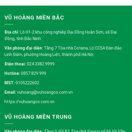
VŨ HOÀNG MIỀN BẮC
Địa chỉ:
Lô H1-2 khu công nghiệp Đại Đồng Hoàn Sơn, xã Đại
Đồng, tỉnh Bắc Ninh
Văn phòng đại diện:
Tầng 7 Tòa nhà Cotana, Lô CC5A Bán đảo
Linh Đàm, phường Hoàng Liệt, thành phố Hà Nội
Điện thoại:
024 3382 9999
Hotline:
0857 829 999
MST:
0105222602
Email:
vuhoang@vuhoangco.com.vn
https://vuhoangco.com.vn
VŨ HOÀNG MIỀN TRUNG
Văn phòng đại diện:
Tầng 3, H3-B1 Tòa nhà Savico số 66 Võ Văn