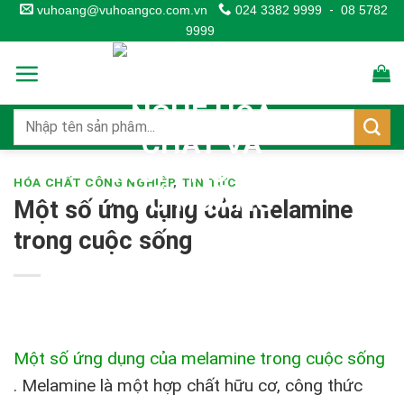
Skip
vuhoang@vuhoangco.com.vn
024 3382 9999
-
08 5782
9999
to
content
HÓA CHẤT CÔNG NGHIỆP
,
TIN TỨC
Một số ứng dụng của melamine
trong cuộc sống
Một số ứng dụng của melamine trong cuộc sống
.
Melamine là một hợp chất hữu cơ, công thức