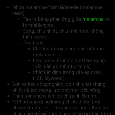
Nhựa melamine-formaldehyde (melamine
resin):
Tạo ra bằng phản ứng giữa
melamine
và
formaldehyde.
Cứng, chịu nhiệt, chịu mài mòn, không
thấm nước.
Ứng dụng:
Chế tạo đồ gia dụng như bát, đĩa
melamine.
Laminates (phủ bề mặt) trong nội
thất, sàn gỗ (như Formica).
Chất kết dính trong ván ép (MDF,
HDF, plywood).
Sơn và keo công nghiệp: do tính chất kháng
nhiệt và tạo mạng lưới polymer bền vững.
Phân bón chậm tan: do chứa nhiều nitơ.
Một số ứng dụng không chính thống (phi
pháp): đã từng bị trộn vào sữa hoặc thức ăn
chăn nuôi để giả tăng hàm lượng protein (dựa