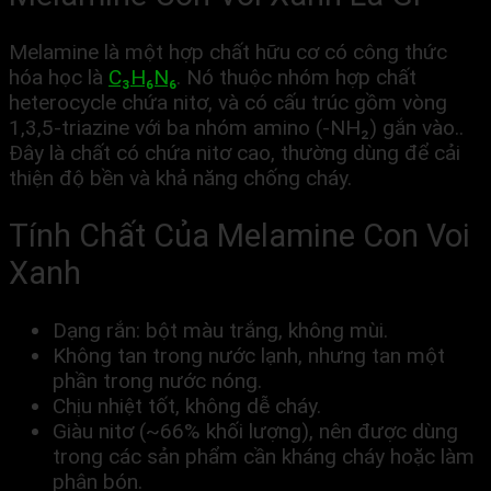
Melamine là một hợp chất hữu cơ có công thức
hóa học là
C₃H₆N₆
. Nó thuộc nhóm hợp chất
heterocycle chứa nitơ, và có cấu trúc gồm vòng
1,3,5-triazine với ba nhóm amino (-NH₂) gắn vào..
Đây là chất có chứa nitơ cao, thường dùng để cải
thiện độ bền và khả năng chống cháy.
Tính Chất Của Melamine Con Voi
Xanh
Dạng rắn: bột màu trắng, không mùi.
Không tan trong nước lạnh, nhưng tan một
phần trong nước nóng.
Chịu nhiệt tốt, không dễ cháy.
Giàu nitơ (~66% khối lượng), nên được dùng
trong các sản phẩm cần kháng cháy hoặc làm
phân bón.