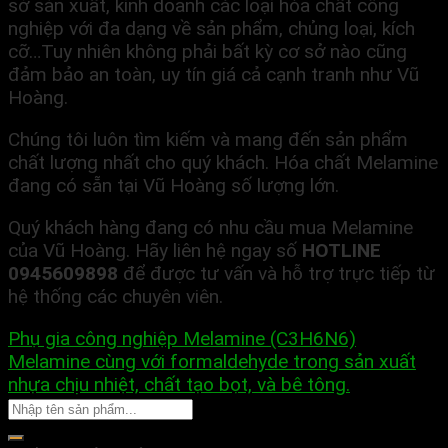
sở sản xuất, kinh doanh các loại hóa chất công
nghiệp với đa dạng về sản phẩm, chủng loại, kích
cỡ…Tuy nhiên không phải bất kỳ cơ sở nào cũng
đảm bảo an toàn, uy tín giá cả cạnh tranh như Vũ
Hoàng.
Chúng tôi luôn tìm kiếm và mang đến sản phẩm
chất lượng nhất cho quý khách. Hóa chất Melamine
đang có sẵn tại Vũ Hoàng số lượng lớn.
Quý khách hàng đang có nhu cầu mua Melamine
của Vũ Hoàng. Hãy liên hệ ngay số
HOTLINE
0945609898
để được tư vấn và hỗ trợ trực tiếp từ
hệ thống các chuyên viên.
Phụ gia công nghiệp Melamine (C3H6N6)
Melamine cùng với formaldehyde trong sản xuất
nhựa chịu nhiệt, chất tạo bọt, và bê tông.