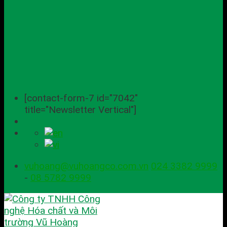
[contact-form-7 id="7042"
title="Newsletter Vertical"]
vuhoang@vuhoangco.com.vn
024 3382 9999
-
08 5782 9999