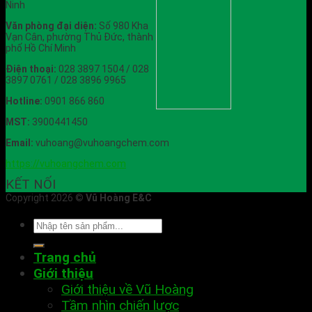
Ninh
Văn phòng đại diện:
Số 980 Kha
Vạn Cân, phường Thủ Đức, thành
phố Hồ Chí Minh
Điện thoại:
028 3897 1504 / 028
3897 0761 / 028 3896 9965
Hotline:
0901 866 860
MST:
3900441450
Email:
vuhoang@vuhoangchem.com
https://vuhoangchem.com
KẾT NỐI
Copyright 2026 ©
Vũ Hoàng E&C
Trang chủ
Giới thiệu
Giới thiệu về Vũ Hoàng
Tầm nhìn chiến lược