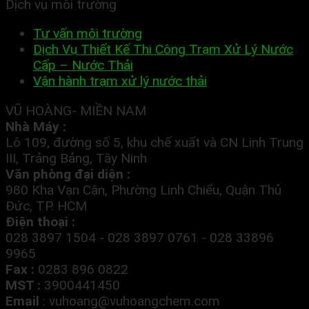
Dịch vụ môi trường
Tư vấn môi trường
Dịch Vụ Thiết Kế Thi Công Trạm Xử Lý Nước
Cấp – Nước Thải
Vận hành trạm xử lý nước thải
VŨ HOÀNG- MIỀN NAM
Nhà Máy :
Lô 109, đường số 5, khu chế xuất và CN Linh Trung
III, Trảng Bảng, Tây Ninh
Văn phòng đại diện :
980 Kha Vạn Cận, Phường Linh Chiểu, Quận Thủ
Đức, TP. HCM
Điện thoại :
028 3897 1504 - 028 3897 0761 - 028 33896
9965
Fax :
0283 896 0822
MST :
3900441450
Email
:
vuhoang@vuhoangchem.com