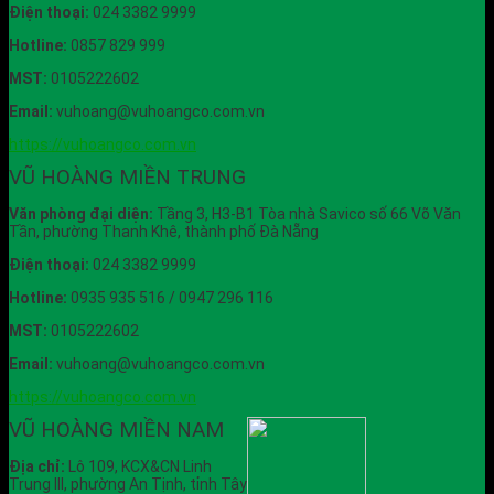
Điện thoại:
024 3382 9999
Hotline:
0857 829 999
MST:
0105222602
Email:
vuhoang@vuhoangco.com.vn
https://vuhoangco.com.vn
VŨ HOÀNG MIỀN TRUNG
Văn phòng đại diện:
Tầng 3, H3-B1 Tòa nhà Savico số 66 Võ Văn
Tần, phường Thanh Khê, thành phố Đà Nẵng
Điện thoại:
024 3382 9999
Hotline:
0935 935 516 / 0947 296 116
MST:
0105222602
Email:
vuhoang@vuhoangco.com.vn
https://vuhoangco.com.vn
VŨ HOÀNG MIỀN NAM
Địa chỉ:
Lô 109, KCX&CN Linh
Trung III, phường An Tịnh, tỉnh Tây