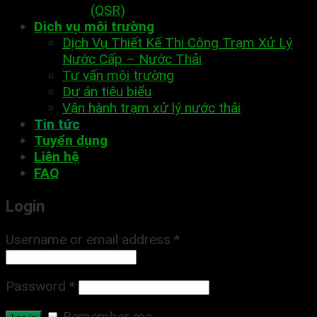
(QSR)
Dịch vụ môi trường
Dịch Vụ Thiết Kế Thi Công Trạm Xử Lý
Nước Cấp – Nước Thải
Tư vấn môi trường
Dự án tiêu biểu
Vận hành trạm xử lý nước thải
Tin tức
Tuyển dụng
Liên hệ
FAQ
Login
Username or email address
*
Password
*
Remember me