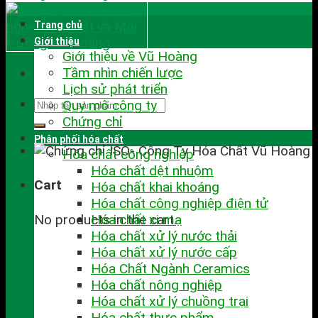
Trang chủ
Giới thiệu
Giới thiệu về Vũ Hoàng
Tầm nhìn chiến lược
Lịch sử phát triển
Quy mô công ty
Chứng chỉ
Phân phối hóa chất
Hóa chất công nghiệp
Hóa chất dệt nhuộm
Cart
Hóa chất khai khoáng
Hóa chất công nghiệp điện tử
No products in the cart.
Hóa chất xi mạ
Hóa chất xử lý nước thải
Hóa chất xử lý nước cấp
Hóa Chất Ngành Ceramics
Hóa chất nông nghiệp
Hóa chất xử lý chuồng trại
Hóa chất thực phẩm