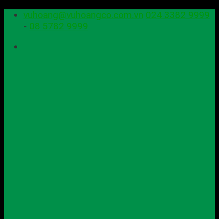
Skip
vuhoang@vuhoangco.com.vn
024 3382 9999
to
-
08 5782 9999
content