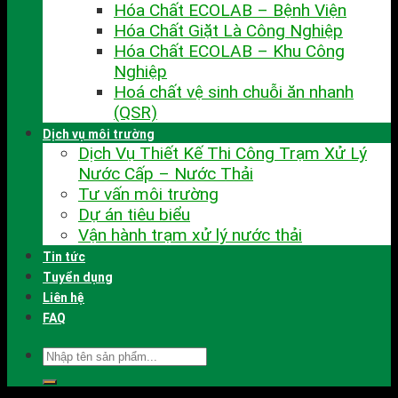
Hóa Chất ECOLAB – Bệnh Viện
Hóa Chất Giặt Là Công Nghiệp
Hóa Chất ECOLAB – Khu Công
Nghiệp
Hoá chất vệ sinh chuỗi ăn nhanh
(QSR)
Dịch vụ môi trường
Dịch Vụ Thiết Kế Thi Công Trạm Xử Lý
Nước Cấp – Nước Thải
Tư vấn môi trường
Dự án tiêu biểu
Vận hành trạm xử lý nước thải
Tin tức
Tuyển dụng
Liên hệ
FAQ