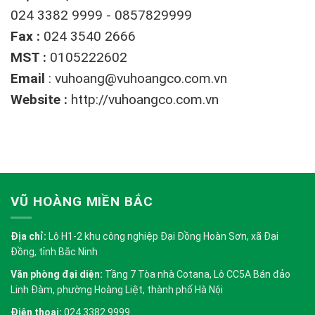
024 3382 9999 - 0857829999
Fax :
024 3540 2666
MST :
0105222602
Email
:
vuhoang@vuhoangco.com.vn
Website :
http://vuhoangco.com.vn
VŨ HOÀNG MIỀN BẮC
Địa chỉ:
Lô H1-2 khu công nghiệp Đại Đồng Hoàn Sơn, xã Đại
Đồng, tỉnh Bắc Ninh
Văn phòng đại diện:
Tầng 7 Tòa nhà Cotana, Lô CC5A Bán đảo
Linh Đàm, phường Hoàng Liệt, thành phố Hà Nội
Điện thoại:
024 3382 9999