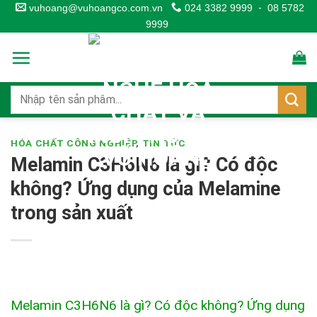
Skip
vuhoang@vuhoangco.com.vn
024 3382 9999
-
08 5782
9999
to
content
HÓA CHẤT CÔNG NGHIỆP
,
TIN TỨC
Melamin C3H6N6 là gì? Có độc
không? Ứng dụng của Melamine
trong sản xuất
Melamin C3H6N6 là gì? Có độc không? Ứng dụng