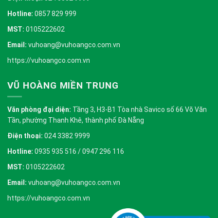
Hotline:
0857 829 999
MST:
0105222602
Email:
vuhoang@vuhoangco.com.vn
https://vuhoangco.com.vn
VŨ HOÀNG MIỀN TRUNG
Văn phòng đại diện:
Tầng 3, H3-B1 Tòa nhà Savico số 66 Võ Văn
Tần, phường Thanh Khê, thành phố Đà Nẵng
Điện thoại:
024 3382 9999
Hotline:
0935 935 516 / 0947 296 116
MST:
0105222602
Email:
vuhoang@vuhoangco.com.vn
https://vuhoangco.com.vn