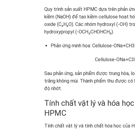
Quy trình sản xuất HPMC dựa trên phản ứng 
kiềm (NaOH) để tạo kiềm cellulose hoạt hóa
oxide (C₃H₆O). Các nhóm hydroxyl (-OH) tr
hydroxypropyl (-OCH₂CHOHCH₃).
Phản ứng minh họa: Cellulose-ONa+CH
Cellulose-ONa+C3​H6​O→Ce
Sau phản ứng, sản phẩm được trung hòa, lo
trắng không mùi. Thành phẩm thu được có k
độ nhớt.
Tính chất vật lý và hóa họ
HPMC
Tính chất vật lý và tính chất hóa học của