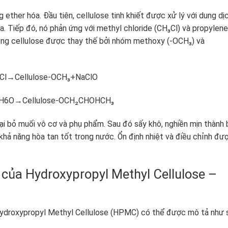
ether hóa. Đầu tiên, cellulose tinh khiết được xử lý với dung dị
. Tiếp đó, nó phản ứng với methyl chloride (CH₃Cl) và propylene
ong cellulose được thay thế bởi nhóm methoxy (-OCH₃) và
3Cl→Cellulose-OCH₃+NaClO
llulose-OCH₂CHOHCH₃
ại bỏ muối vô cơ và phụ phẩm. Sau đó sấy khô, nghiền mịn thành 
hả năng hòa tan tốt trong nước. Ổn định nhiệt và điều chỉnh đư
c của Hydroxypropyl Methyl Cellulose –
 Hydroxypropyl Methyl Cellulose (HPMC) có thể được mô tả như 