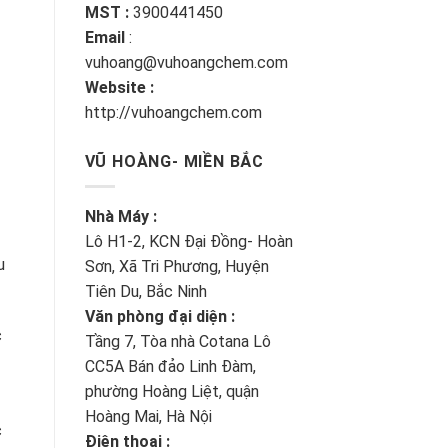
MST :
3900441450
Email
:
vuhoang@vuhoangchem.com
Website :
http://vuhoangchem.com
VŨ HOÀNG- MIỀN BẮC
Nhà Máy :
Lô H1-2, KCN Đại Đồng- Hoàn
u
Sơn, Xã Tri Phương, Huyện
Tiên Du, Bắc Ninh
Văn phòng đại diện :
c
Tầng 7, Tòa nhà Cotana Lô
CC5A Bán đảo Linh Đàm,
phường Hoàng Liệt, quận
Hoàng Mai, Hà Nội
c
Điện thoại :