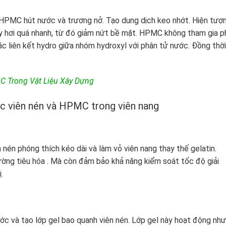
 HPMC hút nước và trương nở. Tạo dung dịch keo nhớt. Hiện tượ
bay hơi quá nhanh, từ đó giảm nứt bề mặt. HPMC không tham gia p
c liên kết hydro giữa nhóm hydroxyl với phân tử nước. Đồng thời
 Trong Vật Liệu Xây Dựng
 viên nén và HPMC trong viên nang
n phóng thích kéo dài và làm vỏ viên nang thay thế gelatin.
ờng tiêu hóa . Mà còn đảm bảo khả năng kiểm soát tốc độ giải
.
ước và tạo lớp gel bao quanh viên nén. Lớp gel này hoạt động như