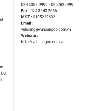
024 3382 9999 - 0857829999
Fax :
024 3540 2666
MST :
0105222602
ật
Email
:
vuhoang@vuhoangco.com.vn
Website :
http://vuhoangco.com.vn
ếm
. Dù
h