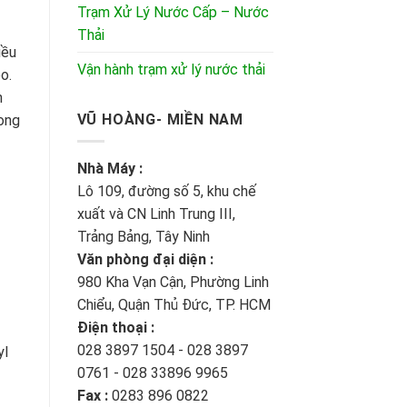
Trạm Xử Lý Nước Cấp – Nước
Thải
iều
Vận hành trạm xử lý nước thải
o.
n
VŨ HOÀNG- MIỀN NAM
rong
Nhà Máy :
Lô 109, đường số 5, khu chế
xuất và CN Linh Trung III,
Trảng Bảng, Tây Ninh
Văn phòng đại diện :
980 Kha Vạn Cận, Phường Linh
Chiểu, Quận Thủ Đức, TP. HCM
Điện thoại :
028 3897 1504 - 028 3897
yl
0761 - 028 33896 9965
Fax :
0283 896 0822