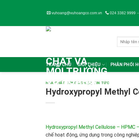
Skip
to
vuhoang@vuhoangco.com.vn
024 3382 9999
content
TRANG CHỦ
GIỚI THIỆU
PHÂN PHỐI 
HÓA CHẤT CÔNG NGHIỆP
,
TIN TỨC
Hydroxypropyl Methyl C
Hydroxypropyl Methyl Cellulose – HPMC 
chế hoạt động, ứng dụng trong công nghiệp