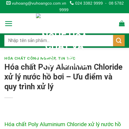
Skip
vuhoang@vuhoangco.com.vn
024 3382 9999
-
08 5782
9999
to
content
HÓA CHẤT CÔNG NGHIỆP
,
TIN TỨC
Hóa chất Poly Aluminium Chloride
xử lý nước hồ bơi – Ưu điểm và
quy trình xử lý
Hóa chất Poly Aluminium Chloride xử lý nước hồ