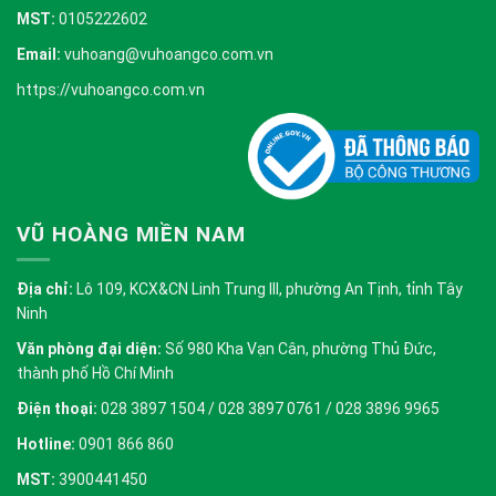
MST:
0105222602
Email:
vuhoang@vuhoangco.com.vn
https://vuhoangco.com.vn
VŨ HOÀNG MIỀN NAM
Địa chỉ:
Lô 109, KCX&CN Linh Trung III, phường An Tịnh, tỉnh Tây
Ninh
Văn phòng đại diện:
Số 980 Kha Vạn Cân, phường Thủ Đức,
thành phố Hồ Chí Minh
Điện thoại:
028 3897 1504 / 028 3897 0761 / 028 3896 9965
Hotline:
0901 866 860
MST:
3900441450